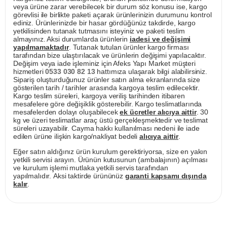
veya ürüne zarar verebilecek bir durum söz konusu ise, kargo
görevlisi ile birlikte paketi açarak ürünlerinizin durumunu kontrol
ediniz. Ürünlerinizde bir hasar gördüğünüz takdirde, kargo
yetkilisinden tutanak tutmasını isteyiniz ve paketi teslim
almayınız. Aksi durumlarda ürünlerin
iadesi ve değişimi
yapılmamaktadır
. Tutanak tutulan ürünler kargo firması
tarafından bize ulaştırılacak ve ürünlerin değişimi yapılacaktır.
Değişim veya iade işleminiz için Afeks Yapı Market müşteri
hizmetleri
0533 030 82 13
hattımıza ulaşarak bilgi alabilirsiniz.
Sipariş oluşturduğunuz ürünler satın alma ekranlarında size
gösterilen tarih / tarihler arasında kargoya teslim edilecektir.
Kargo teslim süreleri, kargoya veriliş tarihinden itibaren
mesafelere göre değişiklik gösterebilir. Kargo teslimatlarında
mesafelerden dolayı oluşabilecek
ek ücretler alıcıya aittir
. 30
kg ve üzeri teslimatlar araç üstü gerçekleşmektedir ve teslimat
süreleri uzayabilir. Cayma hakkı kullanılması nedeni ile iade
edilen ürüne ilişkin kargo/nakliyat bedeli
alıcıya aittir
.
Eğer satın aldığınız ürün kurulum gerektiriyorsa, size en yakın
yetkili servisi arayın. Ürünün kutusunun (ambalajının) açılması
ve kurulum işlemi mutlaka yetkili servis tarafından
yapılmalıdır. Aksi taktirde ürününüz
garanti kapsamı dışında
kalır
.