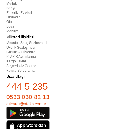
Mutfak
Banyo
Elektrikli Ev Aleti
Hırdavat
Oto
Boya
Mobilya
Müşteri İlişkileri
Mesafeli Satış Sözleşmesi
Üyelik Sözleşmesi
Gizlilik & Güvenlik
K.V.K.K Aydınlatma
Kargo Takibi
Alışverişsiz Ödeme
Fatura Sorgulama
Bize Ulaşın
444 5 235
0533 030 82 13
eticaret@afeks.com.tr