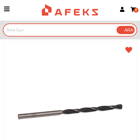
0
Üye Girişi
Üye Ol
Google İle Bağlan