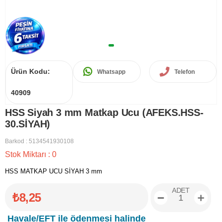
Ürün Kodu:
Whatsapp
Telefon
40909
HSS Siyah 3 mm Matkap Ucu (AFEKS.HSS-
30.SİYAH)
Barkod
:
5134541930108
Stok Miktarı
:
0
HSS MATKAP UCU SİYAH 3 mm
ADET
₺8,25
Havale/EFT ile ödenmesi halinde