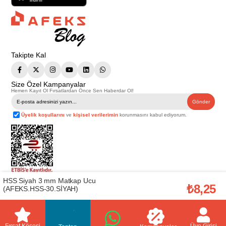
Takipte Kal
Size Özel Kampanyalar
Hemen Kayıt Ol Fırsatlardan Önce Sen Haberdar Ol!
Gönder
Üyelik koşullarını
ve
kişisel verilerimin
korunmasını kabul ediyorum.
HSS Siyah 3 mm Matkap Ucu
Telif Hakkı © 2026
Afeks Yapı Market
. Tüm hakları saklıdır.
₺8,25
(AFEKS.HSS-30.SİYAH)
Bu web sitesindeki tüm ürünler ticari amaçlıdır. Web sitemizde yer alan
görsel ve yazılı içerikler firmamıza ait olup, firmamızın yazılı izni alınmadan
hiçbir yazılı/görsel içerik, logo, kopyalanamaz, kaynak gösterilemez ve
başka yerlerde kullanılamaz. İçeriklerin izin alınmadan kopyalanması ve
kullanılması 5846 sayılı Fikir ve Sanat Eserleri Yasasına göre suçtur.