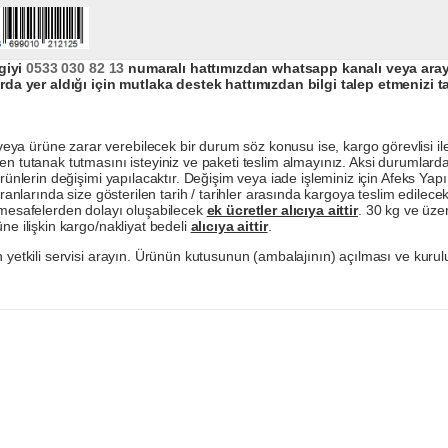
giyi
0533 030 82 13
numaralı hattımızdan whatsapp kanalı veya arayar
da yer aldığı için mutlaka destek hattımızdan bilgi talep etmenizi t
a ürüne zarar verebilecek bir durum söz konusu ise, kargo görevlisi ile b
en tutanak tutmasını isteyiniz ve paketi teslim almayınız. Aksi durumlard
ürünlerin değişimi yapılacaktır. Değişim veya iade işleminiz için Afeks Ya
ranlarında size gösterilen tarih / tarihler arasında kargoya teslim edilecekt
a mesafelerden dolayı oluşabilecek
ek ücretler alıcıya aittir
. 30 kg ve üzer
ne ilişkin kargo/nakliyat bedeli
alıcıya aittir
.
 yetkili servisi arayın. Ürünün kutusunun (ambalajının) açılması ve kurulu