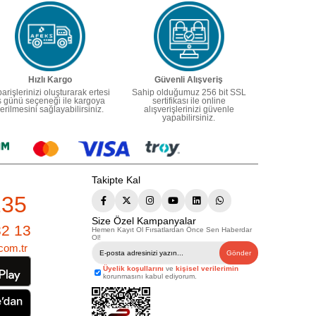
Hızlı Kargo
Güvenli Alışveriş
parişlerinizi oluşturarak ertesi
Sahip olduğumuz 256 bit SSL
ş günü seçeneği ile kargoya
sertifikası ile online
erilmesini sağlayabilirsiniz.
alışverişlerinizi güvenle
yapabilirsiniz.
Takipte Kal
235
Size Özel Kampanyalar
82 13
Hemen Kayıt Ol Fırsatlardan Önce Sen Haberdar
Ol!
com.tr
Gönder
Üyelik koşullarını
ve
kişisel verilerimin
korunmasını kabul ediyorum.