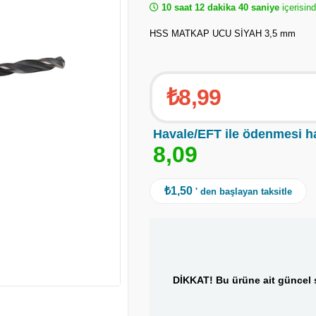
10 saat 12 dakika 40 saniye
içerisind
HSS MATKAP UCU SİYAH 3,5 mm
₺8,99
Havale/EFT ile ödenmesi h
8
,
0
9
₺1,50
' den başlayan taksitle
DİKKAT! Bu ürüne ait güncel s