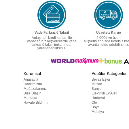
Vade Farksız 6 Taksit
Ücretsiz Kargo
Anlaşmalı kredi kartları ile
2.000₺ ve üzeri
yapacağınız alışverişlerde vade
alışverişlerinizde ücretsiz ka
farksız 6 taksit imkanından
avantajı elde edebilirsiniz.
yararlanabilirsiniz.
Kurumsal
Popüler Kategoriler
Anasayfa
Beyaz Eşya
Hakkımızda
Mutfak
Mağazalarımız
Banyo
Bize Ulaşın
Elektrikli Ev Aleti
Markalar
Hırdavat
Havale Bildirimi
Oto
Boya
Mobilya