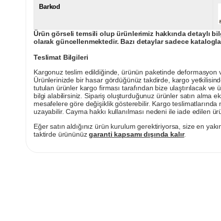
Barkod
Ürün görseli temsili olup ürünlerimiz hakkında detaylı bil
olarak güncellenmektedir. Bazı detaylar sadece kataloglar
Teslimat Bilgileri
Kargonuz teslim edildiğinde, ürünün paketinde deformasyon vey
Ürünlerinizde bir hasar gördüğünüz takdirde, kargo yetkilisind
tutulan ürünler kargo firması tarafından bize ulaştırılacak ve 
bilgi alabilirsiniz. Sipariş oluşturduğunuz ürünler satın alma ek
mesafelere göre değişiklik gösterebilir. Kargo teslimatlarınd
uzayabilir. Cayma hakkı kullanılması nedeni ile iade edilen ürü
Eğer satın aldığınız ürün kurulum gerektiriyorsa, size en yakın
taktirde ürününüz
garanti kapsamı dışında kalır
.