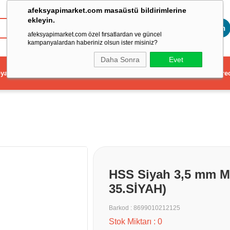
afeksyapimarket.com masaüstü bildirimlerine
ekleyin.
Toptan
afeksyapimarket.com özel fırsatlardan ve güncel
kampanyalardan haberiniz olsun ister misiniz?
Daha Sonra
Evet
ya
Elektrikli El Aleti
Aydınlatma ve Elektrik
Dekorasyon ve Ev Gere
HSS Siyah 3,5 mm M
35.SİYAH)
Barkod
:
8699010212125
Stok Miktarı
:
0