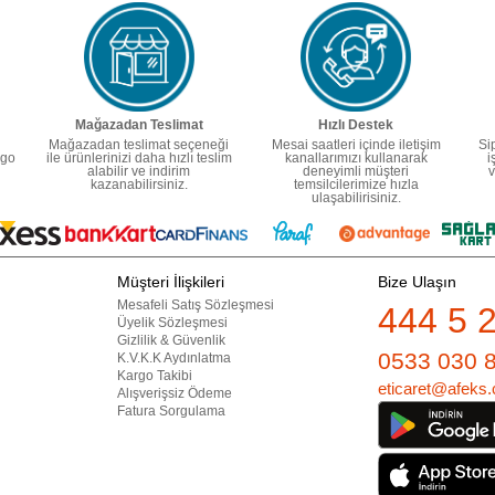
Mağazadan Teslimat
Hızlı Destek
Mağazadan teslimat seçeneği
Mesai saatleri içinde iletişim
Si
rgo
ile ürünlerinizi daha hızlı teslim
kanallarımızı kullanarak
i
alabilir ve indirim
deneyimli müşteri
v
kazanabilirsiniz.
temsilcilerimize hızla
ulaşabilirisiniz.
Müşteri İlişkileri
Bize Ulaşın
Mesafeli Satış Sözleşmesi
444 5 
Üyelik Sözleşmesi
Gizlilik & Güvenlik
0533 030 
K.V.K.K Aydınlatma
Kargo Takibi
eticaret@afeks.
Alışverişsiz Ödeme
Fatura Sorgulama