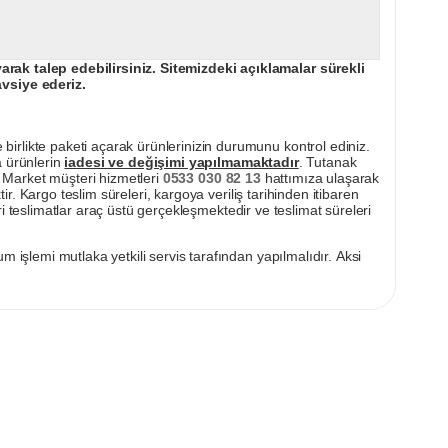
ak talep edebilirsiniz. Sitemizdeki açıklamalar sürekli
avsiye ederiz.
irlikte paketi açarak ürünlerinizin durumunu kontrol ediniz.
a ürünlerin
iadesi ve değişimi yapılmamaktadır
. Tutanak
pı Market müşteri hizmetleri
0533 030 82 13
hattımıza ulaşarak
ir. Kargo teslim süreleri, kargoya veriliş tarihinden itibaren
i teslimatlar araç üstü gerçekleşmektedir ve teslimat süreleri
m işlemi mutlaka yetkili servis tarafından yapılmalıdır. Aksi