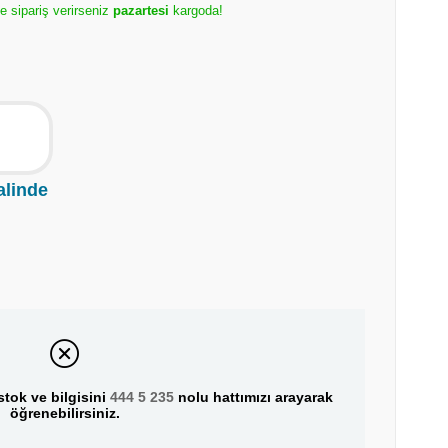
e sipariş verirseniz
pazartesi
kargoda!
alinde
tok ve bilgisini
444 5 235
nolu hattımızı arayarak
öğrenebilirsiniz.