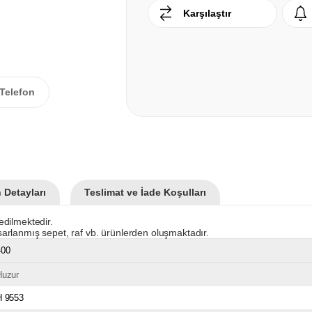
Karşılaştır
Telefon
 Detayları
Teslimat ve İade Koşulları
dilmektedir.
arlanmış sepet, raf vb. ürünlerden oluşmaktadır.
400
Huzur
H 9553