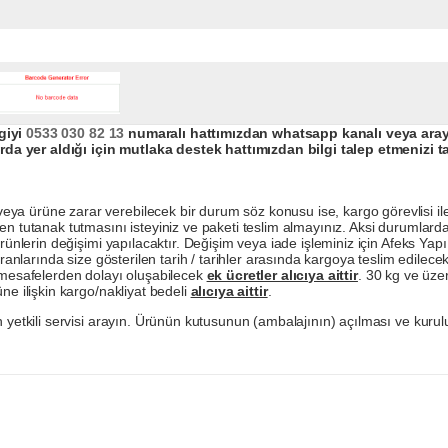
giyi
0533 030 82 13
numaralı hattımızdan whatsapp kanalı veya arayar
da yer aldığı için mutlaka destek hattımızdan bilgi talep etmenizi t
a ürüne zarar verebilecek bir durum söz konusu ise, kargo görevlisi ile b
en tutanak tutmasını isteyiniz ve paketi teslim almayınız. Aksi durumlard
ürünlerin değişimi yapılacaktır. Değişim veya iade işleminiz için Afeks Ya
ranlarında size gösterilen tarih / tarihler arasında kargoya teslim edilecekt
a mesafelerden dolayı oluşabilecek
ek ücretler alıcıya aittir
. 30 kg ve üzer
ne ilişkin kargo/nakliyat bedeli
alıcıya aittir
.
 yetkili servisi arayın. Ürünün kutusunun (ambalajının) açılması ve kurulu