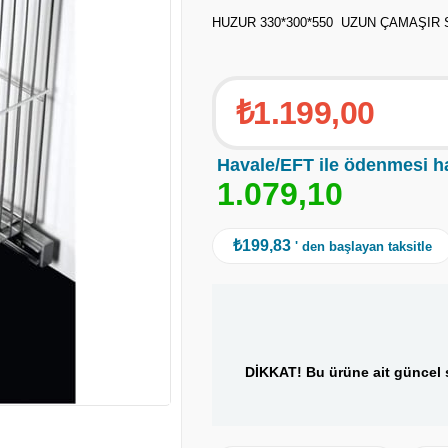
HUZUR 330*300*550 UZUN ÇAMAŞIR 
₺1.199,00
Havale/EFT ile ödenmesi h
1
.
0
7
9
,
1
0
₺199,83
' den başlayan taksitle
DİKKAT! Bu ürüne ait güncel s