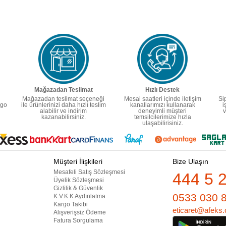
Mağazadan Teslimat
Hızlı Destek
Mağazadan teslimat seçeneği
Mesai saatleri içinde iletişim
Si
rgo
ile ürünlerinizi daha hızlı teslim
kanallarımızı kullanarak
i
alabilir ve indirim
deneyimli müşteri
v
kazanabilirsiniz.
temsilcilerimize hızla
ulaşabilirisiniz.
Müşteri İlişkileri
Bize Ulaşın
Mesafeli Satış Sözleşmesi
444 5 
Üyelik Sözleşmesi
Gizlilik & Güvenlik
0533 030 
K.V.K.K Aydınlatma
Kargo Takibi
eticaret@afeks.
Alışverişsiz Ödeme
Fatura Sorgulama