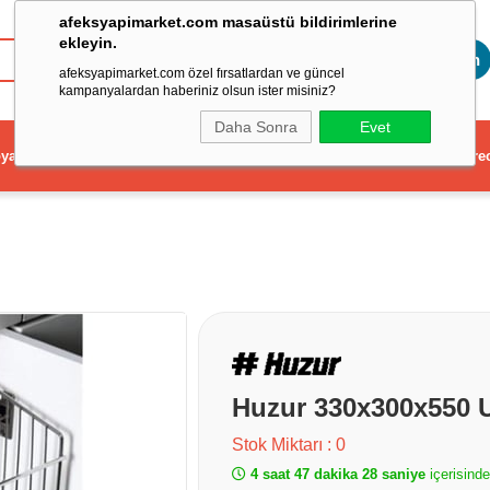
afeksyapimarket.com masaüstü bildirimlerine
ekleyin.
Toptan
afeksyapimarket.com özel fırsatlardan ve güncel
kampanyalardan haberiniz olsun ister misiniz?
Daha Sonra
Evet
ya
Elektrikli El Aleti
Aydınlatma ve Elektrik
Dekorasyon ve Ev Gere
Huzur 330x300x550 U
Stok Miktarı
:
0
4 saat 47 dakika 28 saniye
içerisind