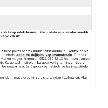
ak talep edebilirsiniz. Sitemizdeki açıklamalar sürekli
avsiye ederiz.
irlikte paketi açarak ürünlerinizin durumunu kontrol ediniz.
a ürünlerin
iadesi ve değişimi yapılmamaktadır
. Tutanak
pı Market müşteri hizmetleri
0533 030 82 13
hattımıza ulaşarak
ir. Kargo teslim süreleri, kargoya veriliş tarihinden itibaren
i teslimatlar araç üstü gerçekleşmektedir ve teslimat süreleri
m işlemi mutlaka yetkili servis tarafından yapılmalıdır. Aksi