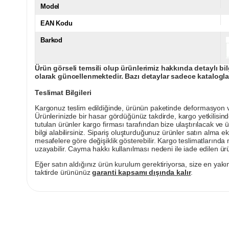
Model
EAN Kodu
Barkod
Ürün görseli temsili olup ürünlerimiz hakkında detaylı bil
olarak güncellenmektedir. Bazı detaylar sadece kataloglar
Teslimat Bilgileri
Kargonuz teslim edildiğinde, ürünün paketinde deformasyon vey
Ürünlerinizde bir hasar gördüğünüz takdirde, kargo yetkilisind
tutulan ürünler kargo firması tarafından bize ulaştırılacak ve 
bilgi alabilirsiniz. Sipariş oluşturduğunuz ürünler satın alma ek
mesafelere göre değişiklik gösterebilir. Kargo teslimatlarınd
uzayabilir. Cayma hakkı kullanılması nedeni ile iade edilen ürü
Eğer satın aldığınız ürün kurulum gerektiriyorsa, size en yakın
taktirde ürününüz
garanti kapsamı dışında kalır
.