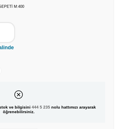
SEPETİ M:400
alinde
tok ve bilgisini
444 5 235
nolu hattımızı arayarak
öğrenebilirsiniz.