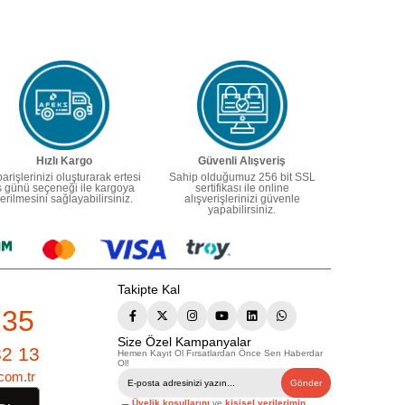
Hızlı Kargo
Güvenli Alışveriş
parişlerinizi oluşturarak ertesi
Sahip olduğumuz 256 bit SSL
ş günü seçeneği ile kargoya
sertifikası ile online
erilmesini sağlayabilirsiniz.
alışverişlerinizi güvenle
yapabilirsiniz.
Takipte Kal
235
Size Özel Kampanyalar
82 13
Hemen Kayıt Ol Fırsatlardan Önce Sen Haberdar
Ol!
com.tr
Gönder
Üyelik koşullarını
ve
kişisel verilerimin