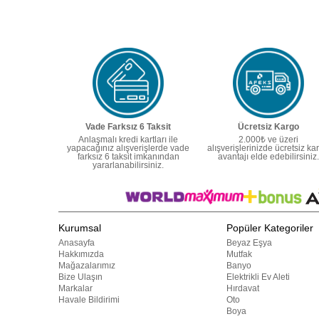
Vade Farksız 6 Taksit
Ücretsiz Kargo
Anlaşmalı kredi kartları ile
2.000₺ ve üzeri
yapacağınız alışverişlerde vade
alışverişlerinizde ücretsiz ka
farksız 6 taksit imkanından
avantajı elde edebilirsiniz.
yararlanabilirsiniz.
Kurumsal
Popüler Kategoriler
Anasayfa
Beyaz Eşya
Hakkımızda
Mutfak
Mağazalarımız
Banyo
Bize Ulaşın
Elektrikli Ev Aleti
Markalar
Hırdavat
Havale Bildirimi
Oto
Boya