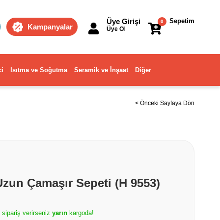
Üye Girişi
Sepetim
0
Kampanyalar
Üye Ol
ci
Isıtma ve Soğutma
Seramik ve İnşaat
Diğer
< Önceki Sayfaya Dön
zun Çamaşır Sepeti (H 9553)
e sipariş verirseniz
yarın
kargoda!