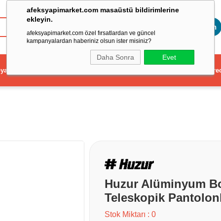
afeksyapimarket.com masaüstü bildirimlerine
ekleyin.
Toptan
afeksyapimarket.com özel fırsatlardan ve güncel
kampanyalardan haberiniz olsun ister misiniz?
Daha Sonra
Evet
ya
Elektrikli El Aleti
Aydınlatma ve Elektrik
Dekorasyon ve Ev Gere
Huzur Alüminyum Bor
Teleskopik Pantolon
Stok Miktarı
:
0