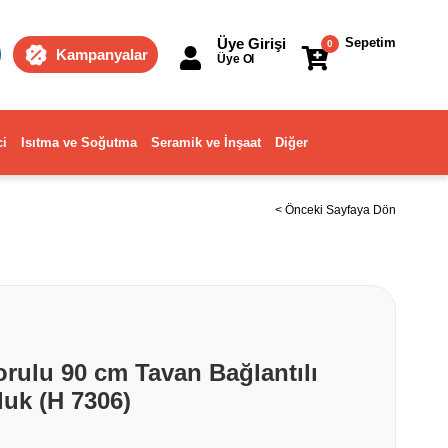
Üye Girişi
Sepetim
0
Kampanyalar
Üye Ol
ci
Isıtma ve Soğutma
Seramik ve İnşaat
Diğer
< Önceki Sayfaya Dön
ulu 90 cm Tavan Bağlantılı
luk (H 7306)