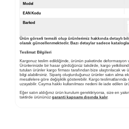
Model
EAN Kodu
Barkod
Ürün görseli temsili olup ürünlerimiz hakkında detaylı bil
olarak güncellenmektedir. Bazı detaylar sadece kataloglar
Teslimat Bilgileri
Kargonuz teslim edildiğinde, ürünün paketinde deformasyon vey
Ürünlerinizde bir hasar gördüğünüz takdirde, kargo yetkilisind
tutulan ürünler kargo firması tarafından bize ulaştırılacak ve 
bilgi alabilirsiniz. Sipariş oluşturduğunuz ürünler satın alma ek
mesafelere göre değişiklik gösterebilir. Kargo teslimatlarınd
uzayabilir. Cayma hakkı kullanılması nedeni ile iade edilen ürü
Eğer satın aldığınız ürün kurulum gerektiriyorsa, size en yakın
taktirde ürününüz
garanti kapsamı dışında kalır
.