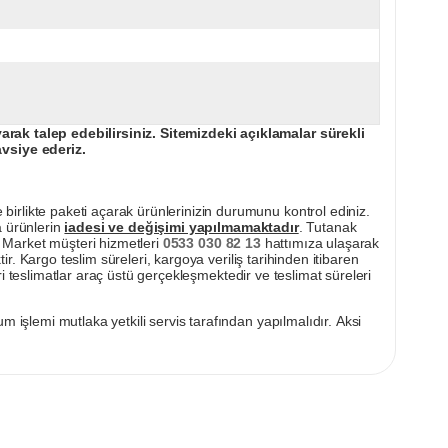
ak talep edebilirsiniz. Sitemizdeki açıklamalar sürekli
avsiye ederiz.
irlikte paketi açarak ürünlerinizin durumunu kontrol ediniz.
a ürünlerin
iadesi ve değişimi yapılmamaktadır
. Tutanak
pı Market müşteri hizmetleri
0533 030 82 13
hattımıza ulaşarak
ir. Kargo teslim süreleri, kargoya veriliş tarihinden itibaren
i teslimatlar araç üstü gerçekleşmektedir ve teslimat süreleri
m işlemi mutlaka yetkili servis tarafından yapılmalıdır. Aksi