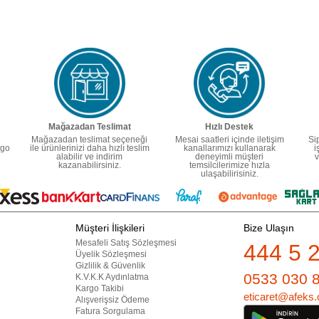
Mağazadan Teslimat
Hızlı Destek
Mağazadan teslimat seçeneği
Mesai saatleri içinde iletişim
Si
rgo
ile ürünlerinizi daha hızlı teslim
kanallarımızı kullanarak
i
alabilir ve indirim
deneyimli müşteri
v
kazanabilirsiniz.
temsilcilerimize hızla
ulaşabilirisiniz.
Müşteri İlişkileri
Bize Ulaşın
Mesafeli Satış Sözleşmesi
444 5 
Üyelik Sözleşmesi
Gizlilik & Güvenlik
0533 030 
K.V.K.K Aydınlatma
Kargo Takibi
eticaret@afeks.
Alışverişsiz Ödeme
Fatura Sorgulama