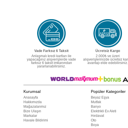
Vade Farksız 6 Taksit
Ücretsiz Kargo
Anlaşmalı kredi kartları ile
2.000₺ ve üzeri
yapacağınız alışverişlerde vade
alışverişlerinizde ücretsiz ka
farksız 6 taksit imkanından
avantajı elde edebilirsiniz.
yararlanabilirsiniz.
Kurumsal
Popüler Kategoriler
Anasayfa
Beyaz Eşya
Hakkımızda
Mutfak
Mağazalarımız
Banyo
Bize Ulaşın
Elektrikli Ev Aleti
Markalar
Hırdavat
Havale Bildirimi
Oto
Boya