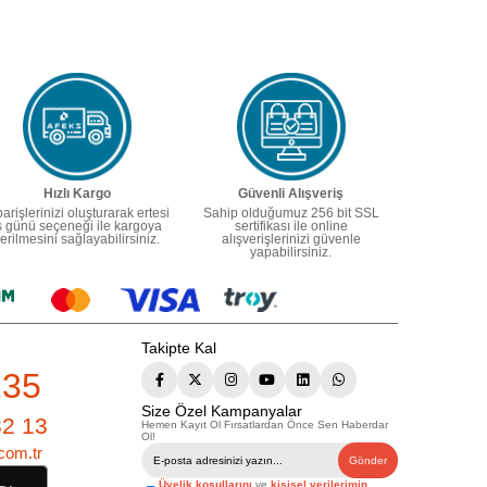
Hızlı Kargo
Güvenli Alışveriş
parişlerinizi oluşturarak ertesi
Sahip olduğumuz 256 bit SSL
ş günü seçeneği ile kargoya
sertifikası ile online
erilmesini sağlayabilirsiniz.
alışverişlerinizi güvenle
yapabilirsiniz.
Takipte Kal
235
Size Özel Kampanyalar
82 13
Hemen Kayıt Ol Fırsatlardan Önce Sen Haberdar
Ol!
com.tr
Gönder
Üyelik koşullarını
ve
kişisel verilerimin