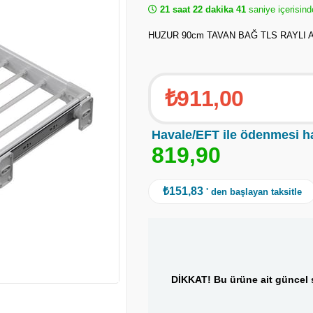
21 saat 22 dakika 40
saniye içerisind
HUZUR 90cm TAVAN BAĞ TLS RAYLI
₺911,00
Havale/EFT ile ödenmesi h
8
1
9
,
9
0
₺151,83
' den başlayan taksitle
DİKKAT! Bu ürüne ait güncel s