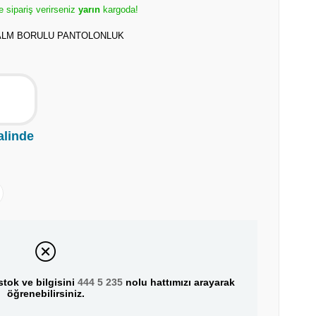
e sipariş verirseniz
yarın
kargoda!
 ALM BORULU PANTOLONLUK
alinde
tok ve bilgisini
444 5 235
nolu hattımızı arayarak
öğrenebilirsiniz.