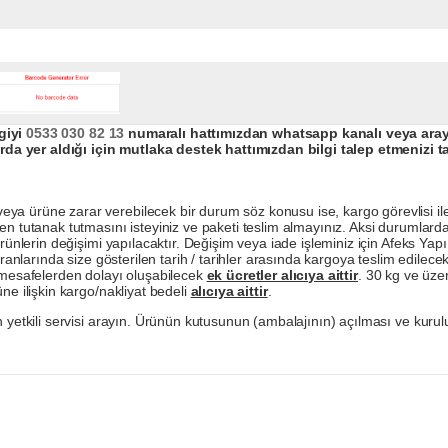
giyi
0533 030 82 13
numaralı hattımızdan whatsapp kanalı veya arayar
da yer aldığı için mutlaka destek hattımızdan bilgi talep etmenizi t
a ürüne zarar verebilecek bir durum söz konusu ise, kargo görevlisi ile b
en tutanak tutmasını isteyiniz ve paketi teslim almayınız. Aksi durumlard
ürünlerin değişimi yapılacaktır. Değişim veya iade işleminiz için Afeks Ya
ranlarında size gösterilen tarih / tarihler arasında kargoya teslim edilecekt
a mesafelerden dolayı oluşabilecek
ek ücretler alıcıya aittir
. 30 kg ve üzer
ne ilişkin kargo/nakliyat bedeli
alıcıya aittir
.
 yetkili servisi arayın. Ürünün kutusunun (ambalajının) açılması ve kurulu