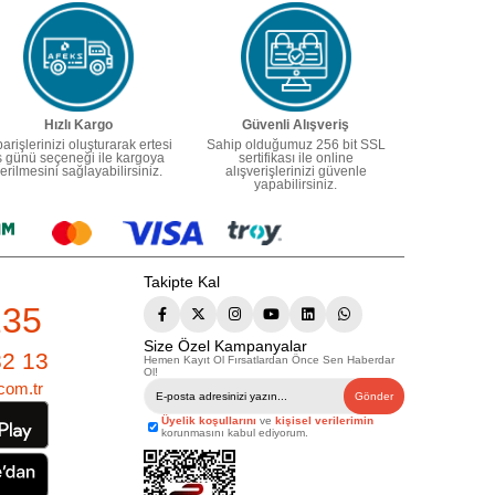
Hızlı Kargo
Güvenli Alışveriş
parişlerinizi oluşturarak ertesi
Sahip olduğumuz 256 bit SSL
ş günü seçeneği ile kargoya
sertifikası ile online
erilmesini sağlayabilirsiniz.
alışverişlerinizi güvenle
yapabilirsiniz.
Takipte Kal
235
Size Özel Kampanyalar
82 13
Hemen Kayıt Ol Fırsatlardan Önce Sen Haberdar
Ol!
com.tr
Gönder
Üyelik koşullarını
ve
kişisel verilerimin
korunmasını kabul ediyorum.