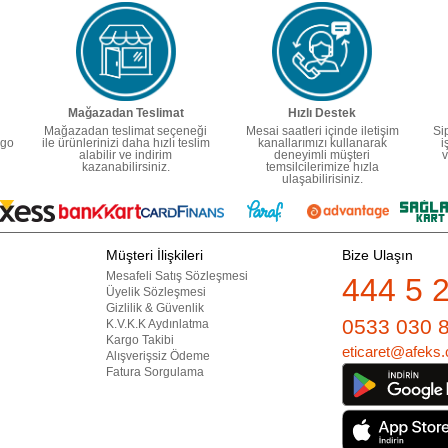
Mağazadan Teslimat
Hızlı Destek
Mağazadan teslimat seçeneği
Mesai saatleri içinde iletişim
Si
rgo
ile ürünlerinizi daha hızlı teslim
kanallarımızı kullanarak
i
alabilir ve indirim
deneyimli müşteri
v
kazanabilirsiniz.
temsilcilerimize hızla
ulaşabilirisiniz.
Müşteri İlişkileri
Bize Ulaşın
Mesafeli Satış Sözleşmesi
444 5 
Üyelik Sözleşmesi
Gizlilik & Güvenlik
0533 030 
K.V.K.K Aydınlatma
Kargo Takibi
eticaret@afeks.
Alışverişsiz Ödeme
Fatura Sorgulama