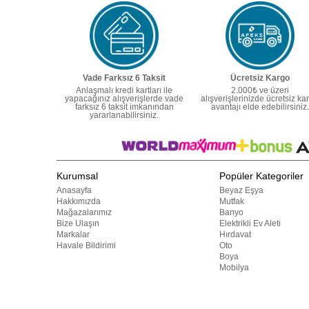
Vade Farksız 6 Taksit
Ücretsiz Kargo
Anlaşmalı kredi kartları ile
2.000₺ ve üzeri
yapacağınız alışverişlerde vade
alışverişlerinizde ücretsiz ka
farksız 6 taksit imkanından
avantajı elde edebilirsiniz.
yararlanabilirsiniz.
Kurumsal
Popüler Kategoriler
Anasayfa
Beyaz Eşya
Hakkımızda
Mutfak
Mağazalarımız
Banyo
Bize Ulaşın
Elektrikli Ev Aleti
Markalar
Hırdavat
Havale Bildirimi
Oto
Boya
Mobilya