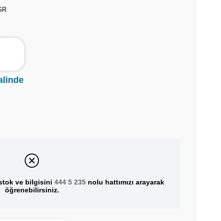
GR
alinde
tok ve bilgisini
444 5 235
nolu hattımızı arayarak
öğrenebilirsiniz.