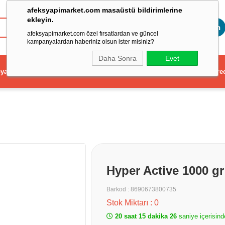
afeksyapimarket.com masaüstü bildirimlerine
ekleyin.
Toptan
afeksyapimarket.com özel fırsatlardan ve güncel
kampanyalardan haberiniz olsun ister misiniz?
Daha Sonra
Evet
ya
Elektrikli El Aleti
Aydınlatma ve Elektrik
Dekorasyon ve Ev Gere
Hyper Active 1000 g
Barkod
:
8690673800735
Stok Miktarı
:
0
20 saat 15 dakika 26
saniye içerisind