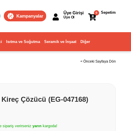
Üye Girişi
Sepetim
0
Kampanyalar
Üye Ol
ci
Isıtma ve Soğutma
Seramik ve İnşaat
Diğer
< Önceki Sayfaya Dön
r Kireç Çözücü (EG-047168)
e sipariş verirseniz
yarın
kargoda!