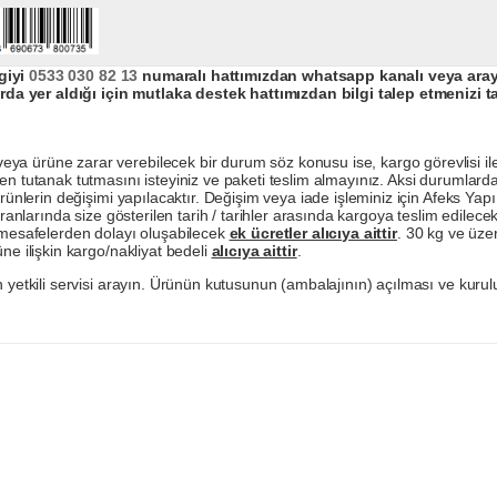
giyi
0533 030 82 13
numaralı hattımızdan whatsapp kanalı veya arayar
da yer aldığı için mutlaka destek hattımızdan bilgi talep etmenizi t
a ürüne zarar verebilecek bir durum söz konusu ise, kargo görevlisi ile b
en tutanak tutmasını isteyiniz ve paketi teslim almayınız. Aksi durumlard
ürünlerin değişimi yapılacaktır. Değişim veya iade işleminiz için Afeks Ya
ranlarında size gösterilen tarih / tarihler arasında kargoya teslim edilecekt
a mesafelerden dolayı oluşabilecek
ek ücretler alıcıya aittir
. 30 kg ve üzer
ne ilişkin kargo/nakliyat bedeli
alıcıya aittir
.
 yetkili servisi arayın. Ürünün kutusunun (ambalajının) açılması ve kurulu