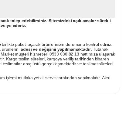
ak talep edebilirsiniz. Sitemizdeki açıklamalar sürekli
avsiye ederiz.
irlikte paketi açarak ürünlerinizin durumunu kontrol ediniz.
a ürünlerin
iadesi ve değişimi yapılmamaktadır
. Tutanak
pı Market müşteri hizmetleri
0533 030 82 13
hattımıza ulaşarak
ir. Kargo teslim süreleri, kargoya veriliş tarihinden itibaren
i teslimatlar araç üstü gerçekleşmektedir ve teslimat süreleri
m işlemi mutlaka yetkili servis tarafından yapılmalıdır. Aksi