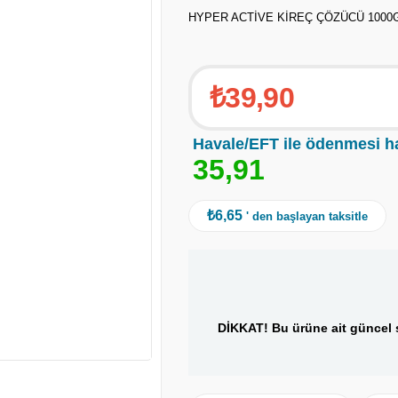
HYPER ACTİVE KİREÇ ÇÖZÜCÜ 1000
₺39,90
Havale/EFT ile ödenmesi h
3
5
,
9
1
₺6,65
' den başlayan taksitle
DİKKAT! Bu ürüne ait güncel s