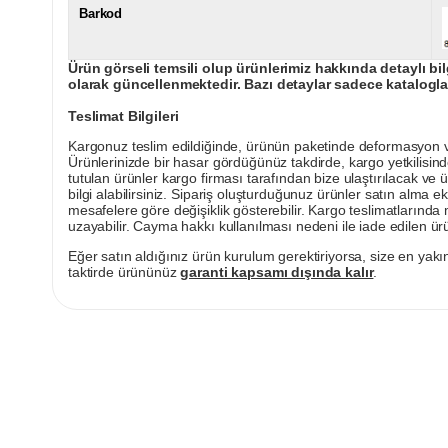
Barkod
Ürün görseli temsili olup ürünlerimiz hakkında detaylı bil
olarak güncellenmektedir. Bazı detaylar sadece kataloglar
Teslimat Bilgileri
Kargonuz teslim edildiğinde, ürünün paketinde deformasyon vey
Ürünlerinizde bir hasar gördüğünüz takdirde, kargo yetkilisind
tutulan ürünler kargo firması tarafından bize ulaştırılacak ve 
bilgi alabilirsiniz. Sipariş oluşturduğunuz ürünler satın alma ek
mesafelere göre değişiklik gösterebilir. Kargo teslimatlarınd
uzayabilir. Cayma hakkı kullanılması nedeni ile iade edilen ürü
Eğer satın aldığınız ürün kurulum gerektiriyorsa, size en yakın
taktirde ürününüz
garanti kapsamı dışında kalır
.