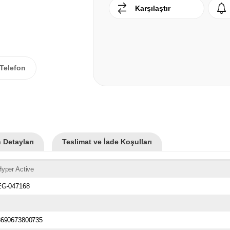
Karşılaştır
Telefon
 Detayları
Teslimat ve İade Koşulları
yper Active
EG-047168
8690673800735