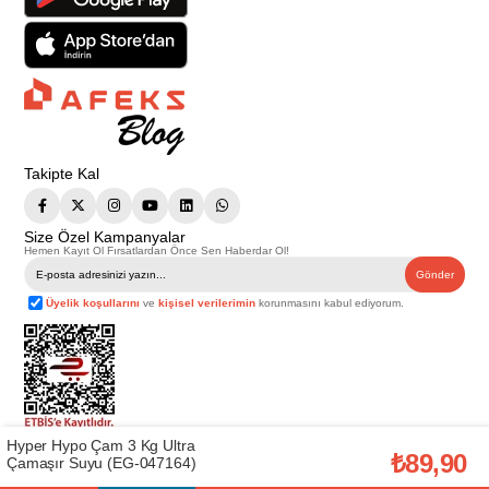
Takipte Kal
Size Özel Kampanyalar
Hemen Kayıt Ol Fırsatlardan Önce Sen Haberdar Ol!
Gönder
Üyelik koşullarını
ve
kişisel verilerimin
korunmasını kabul ediyorum.
Hyper Hypo Çam 3 Kg Ultra
Telif Hakkı © 2026
Afeks Yapı Market
. Tüm hakları saklıdır.
₺89,90
Çamaşır Suyu (EG-047164)
Bu web sitesindeki tüm ürünler ticari amaçlıdır. Web sitemizde yer alan
görsel ve yazılı içerikler firmamıza ait olup, firmamızın yazılı izni alınmadan