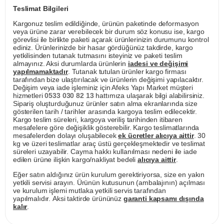
Teslimat Bilgileri
Kargonuz teslim edildiğinde, ürünün paketinde deformasyon
veya ürüne zarar verebilecek bir durum söz konusu ise, kargo
görevlisi ile birlikte paketi açarak ürünlerinizin durumunu kontrol
ediniz. Ürünlerinizde bir hasar gördüğünüz takdirde, kargo
yetkilisinden tutanak tutmasını isteyiniz ve paketi teslim
almayınız. Aksi durumlarda ürünlerin
iadesi ve değişimi
yapılmamaktadır
. Tutanak tutulan ürünler kargo firması
tarafından bize ulaştırılacak ve ürünlerin değişimi yapılacaktır.
Değişim veya iade işleminiz için Afeks Yapı Market müşteri
hizmetleri
0533 030 82 13
hattımıza ulaşarak bilgi alabilirsiniz.
Sipariş oluşturduğunuz ürünler satın alma ekranlarında size
gösterilen tarih / tarihler arasında kargoya teslim edilecektir.
Kargo teslim süreleri, kargoya veriliş tarihinden itibaren
mesafelere göre değişiklik gösterebilir. Kargo teslimatlarında
mesafelerden dolayı oluşabilecek
ek ücretler alıcıya aittir
. 30
kg ve üzeri teslimatlar araç üstü gerçekleşmektedir ve teslimat
süreleri uzayabilir. Cayma hakkı kullanılması nedeni ile iade
edilen ürüne ilişkin kargo/nakliyat bedeli
alıcıya aittir
.
Eğer satın aldığınız ürün kurulum gerektiriyorsa, size en yakın
yetkili servisi arayın. Ürünün kutusunun (ambalajının) açılması
ve kurulum işlemi mutlaka yetkili servis tarafından
yapılmalıdır. Aksi taktirde ürününüz
garanti kapsamı dışında
kalır
.