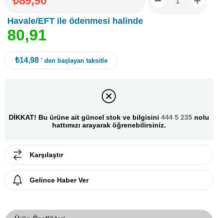
₺89,90
Havale/EFT ile ödenmesi halinde
8
0
,
9
1
₺14,98
' den başlayan taksitle
DİKKAT! Bu ürüne ait güncel stok ve bilgisini
444 5 235
nolu
hattımızı arayarak öğrenebilirsiniz.
Karşılaştır
Gelince Haber Ver