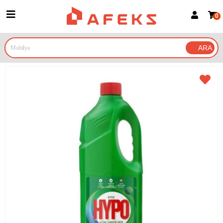
0
Üye Girişi
Üye Ol
Google İle Bağlan