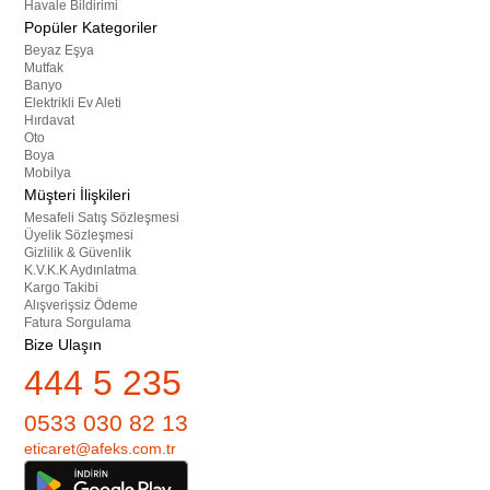
Havale Bildirimi
Popüler Kategoriler
Beyaz Eşya
Mutfak
Banyo
Elektrikli Ev Aleti
Hırdavat
Oto
Boya
Mobilya
Müşteri İlişkileri
Mesafeli Satış Sözleşmesi
Üyelik Sözleşmesi
Gizlilik & Güvenlik
K.V.K.K Aydınlatma
Kargo Takibi
Alışverişsiz Ödeme
Fatura Sorgulama
Bize Ulaşın
444 5 235
0533 030 82 13
eticaret@afeks.com.tr