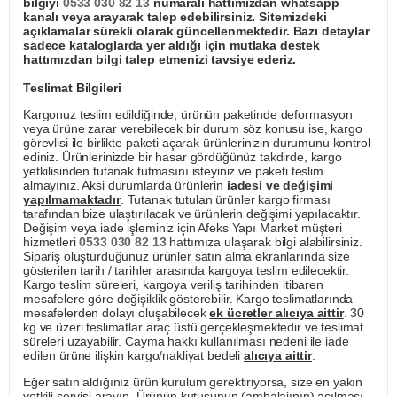
bilgiyi
0533 030 82 13
numaralı hattımızdan whatsapp
kanalı veya arayarak talep edebilirsiniz. Sitemizdeki
açıklamalar sürekli olarak güncellenmektedir. Bazı detaylar
sadece kataloglarda yer aldığı için mutlaka destek
hattımızdan bilgi talep etmenizi tavsiye ederiz.
Teslimat Bilgileri
Kargonuz teslim edildiğinde, ürünün paketinde deformasyon
veya ürüne zarar verebilecek bir durum söz konusu ise, kargo
görevlisi ile birlikte paketi açarak ürünlerinizin durumunu kontrol
ediniz. Ürünlerinizde bir hasar gördüğünüz takdirde, kargo
yetkilisinden tutanak tutmasını isteyiniz ve paketi teslim
almayınız. Aksi durumlarda ürünlerin
iadesi ve değişimi
yapılmamaktadır
. Tutanak tutulan ürünler kargo firması
tarafından bize ulaştırılacak ve ürünlerin değişimi yapılacaktır.
Değişim veya iade işleminiz için Afeks Yapı Market müşteri
hizmetleri
0533 030 82 13
hattımıza ulaşarak bilgi alabilirsiniz.
Sipariş oluşturduğunuz ürünler satın alma ekranlarında size
gösterilen tarih / tarihler arasında kargoya teslim edilecektir.
Kargo teslim süreleri, kargoya veriliş tarihinden itibaren
mesafelere göre değişiklik gösterebilir. Kargo teslimatlarında
mesafelerden dolayı oluşabilecek
ek ücretler alıcıya aittir
. 30
kg ve üzeri teslimatlar araç üstü gerçekleşmektedir ve teslimat
süreleri uzayabilir. Cayma hakkı kullanılması nedeni ile iade
edilen ürüne ilişkin kargo/nakliyat bedeli
alıcıya aittir
.
Eğer satın aldığınız ürün kurulum gerektiriyorsa, size en yakın
yetkili servisi arayın. Ürünün kutusunun (ambalajının) açılması