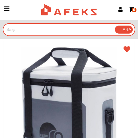
0
Üye Girişi
Üye Ol
Google İle Bağlan