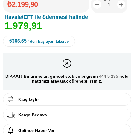
ADET
₺2.199,90
Havale/EFT ile ödenmesi halinde
1
.
9
7
9
,
9
1
₺366,65
' den başlayan taksitle
DİKKAT! Bu ürüne ait güncel stok ve bilgisini
444 5 235
nolu
hattımızı arayarak öğrenebilirsiniz.
Karşılaştır
Kargo Bedava
Gelince Haber Ver