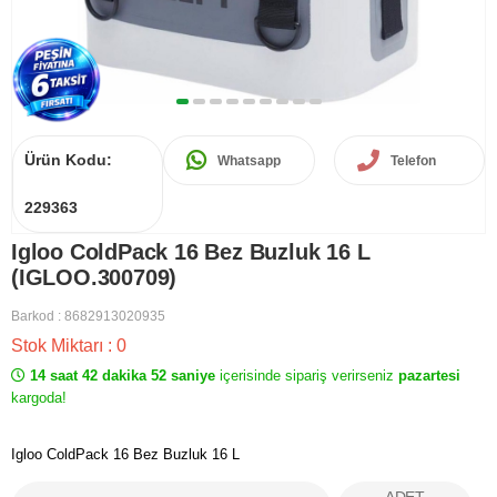
Ürün Kodu:
Whatsapp
Telefon
229363
Igloo ColdPack 16 Bez Buzluk 16 L
(IGLOO.300709)
Barkod
:
8682913020935
Stok Miktarı
:
0
14 saat 42 dakika 52 saniye
içerisinde sipariş verirseniz
pazartesi
kargoda!
Igloo ColdPack 16 Bez Buzluk 16 L