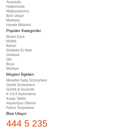
Anasayfa
Hakkımızda
Mağazalarımız
Bize Ulaşın
Markalar
Havale Bildirimi
Popüler Kategoriler
Beyaz Eşya
Mutfak
Banyo
Elektrikli Ev Aleti
Hırdavat
Oto
Boya
Mobilya
Müşteri İlişkileri
Mesafeli Satış Sözleşmesi
Üyelik Sözleşmesi
Gizlilik & Güvenlik
K.V.K.K Aydınlatma
Kargo Takibi
Alışverişsiz Ödeme
Fatura Sorgulama
Bize Ulaşın
444 5 235