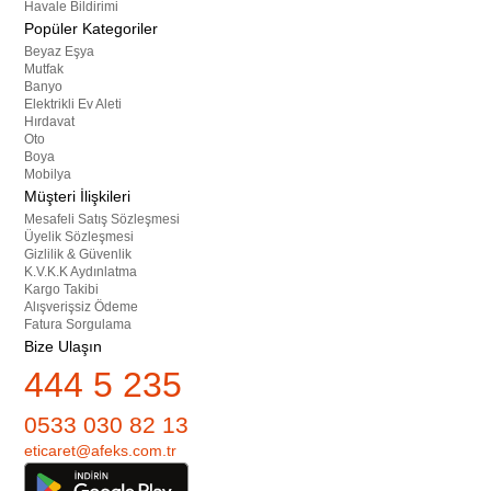
Havale Bildirimi
Popüler Kategoriler
Beyaz Eşya
Mutfak
Banyo
Elektrikli Ev Aleti
Hırdavat
Oto
Boya
Mobilya
Müşteri İlişkileri
Mesafeli Satış Sözleşmesi
Üyelik Sözleşmesi
Gizlilik & Güvenlik
K.V.K.K Aydınlatma
Kargo Takibi
Alışverişsiz Ödeme
Fatura Sorgulama
Bize Ulaşın
444 5 235
0533 030 82 13
eticaret@afeks.com.tr