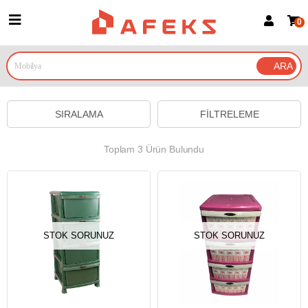
0
Üye Girişi
Üye Ol
Google İle Bağlan
SIRALAMA
FILTRELEME
Toplam 3 Ürün Bulundu
STOK SORUNUZ
STOK SORUNUZ