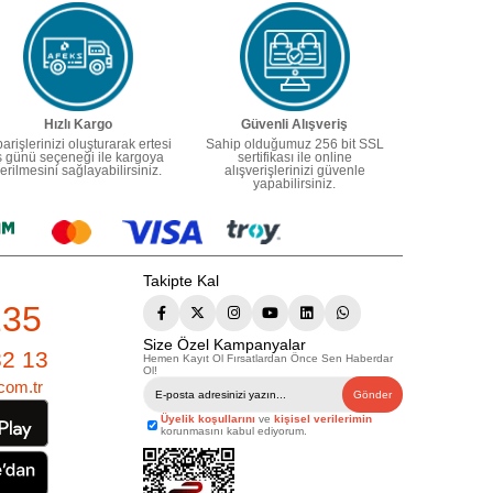
Hızlı Kargo
Güvenli Alışveriş
parişlerinizi oluşturarak ertesi
Sahip olduğumuz 256 bit SSL
ş günü seçeneği ile kargoya
sertifikası ile online
erilmesini sağlayabilirsiniz.
alışverişlerinizi güvenle
yapabilirsiniz.
Takipte Kal
235
Size Özel Kampanyalar
82 13
Hemen Kayıt Ol Fırsatlardan Önce Sen Haberdar
Ol!
com.tr
Gönder
Üyelik koşullarını
ve
kişisel verilerimin
korunmasını kabul ediyorum.