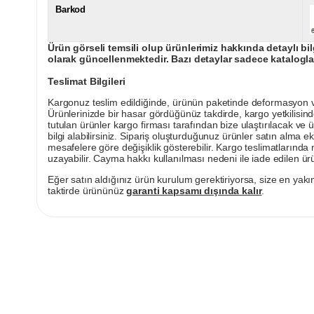
Barkod
Ürün görseli temsili olup ürünlerimiz hakkında detaylı bil
olarak güncellenmektedir. Bazı detaylar sadece kataloglar
Teslimat Bilgileri
Kargonuz teslim edildiğinde, ürünün paketinde deformasyon vey
Ürünlerinizde bir hasar gördüğünüz takdirde, kargo yetkilisind
tutulan ürünler kargo firması tarafından bize ulaştırılacak ve 
bilgi alabilirsiniz. Sipariş oluşturduğunuz ürünler satın alma ek
mesafelere göre değişiklik gösterebilir. Kargo teslimatlarınd
uzayabilir. Cayma hakkı kullanılması nedeni ile iade edilen ürü
Eğer satın aldığınız ürün kurulum gerektiriyorsa, size en yakın
taktirde ürününüz
garanti kapsamı dışında kalır
.