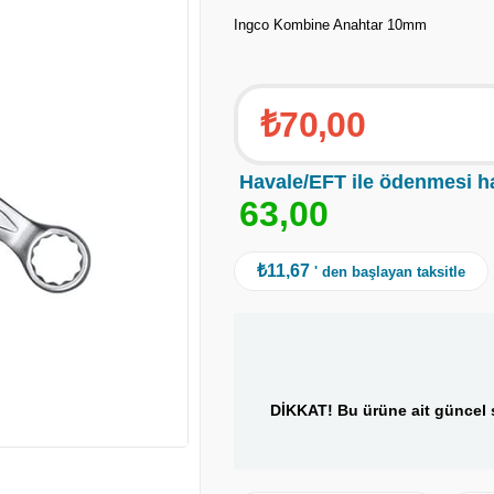
Ingco Kombine Anahtar 10mm
₺70,00
Havale/EFT ile ödenmesi h
6
3
,
0
0
₺11,67
' den başlayan taksitle
DİKKAT! Bu ürüne ait güncel s