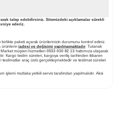
ak talep edebilirsiniz. Sitemizdeki açıklamalar sürekli
avsiye ederiz.
irlikte paketi açarak ürünlerinizin durumunu kontrol ediniz.
a ürünlerin
iadesi ve değişimi yapılmamaktadır
. Tutanak
pı Market müşteri hizmetleri
0533 030 82 13
hattımıza ulaşarak
ir. Kargo teslim süreleri, kargoya veriliş tarihinden itibaren
i teslimatlar araç üstü gerçekleşmektedir ve teslimat süreleri
m işlemi mutlaka yetkili servis tarafından yapılmalıdır. Aksi