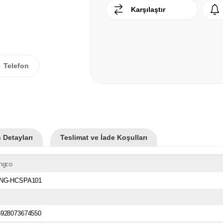
Karşılaştır
Telefon
 Detayları
Teslimat ve İade Koşulları
İngco
ING-HCSPA101
6928073674550