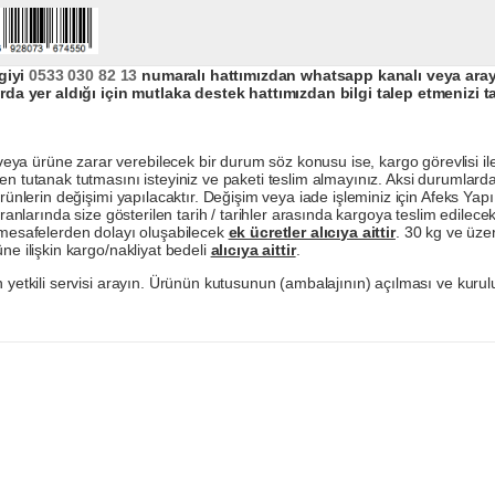
giyi
0533 030 82 13
numaralı hattımızdan whatsapp kanalı veya arayar
da yer aldığı için mutlaka destek hattımızdan bilgi talep etmenizi t
a ürüne zarar verebilecek bir durum söz konusu ise, kargo görevlisi ile b
en tutanak tutmasını isteyiniz ve paketi teslim almayınız. Aksi durumlard
ürünlerin değişimi yapılacaktır. Değişim veya iade işleminiz için Afeks Ya
ranlarında size gösterilen tarih / tarihler arasında kargoya teslim edilecekt
a mesafelerden dolayı oluşabilecek
ek ücretler alıcıya aittir
. 30 kg ve üzer
ne ilişkin kargo/nakliyat bedeli
alıcıya aittir
.
 yetkili servisi arayın. Ürünün kutusunun (ambalajının) açılması ve kurulu