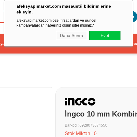
afeksyapimarket.com masaüstü bildirimlerine
ekleyin.
Toptan
afeksyapimarket.com özel fırsatlardan ve güncel
kampanyalardan haberiniz olsun ister misiniz?
Daha Sonra
Evet
ya
Elektrikli El Aleti
Aydınlatma ve Elektrik
Dekorasyon ve Ev Gere
İngco 10 mm Kombin
Barkod
:
6928073674550
Stok Miktarı
:
0