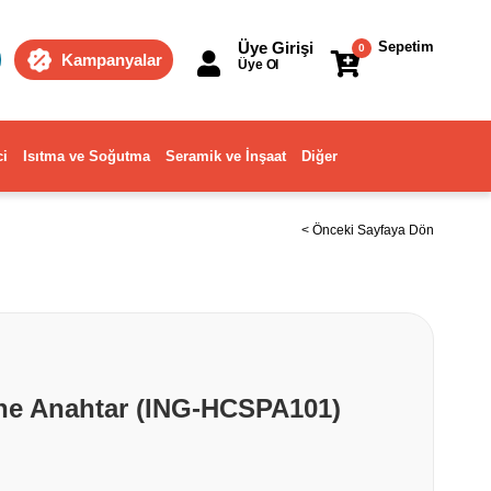
Üye Girişi
Sepetim
0
Kampanyalar
Üye Ol
ci
Isıtma ve Soğutma
Seramik ve İnşaat
Diğer
< Önceki Sayfaya Dön
e Anahtar (ING-HCSPA101)