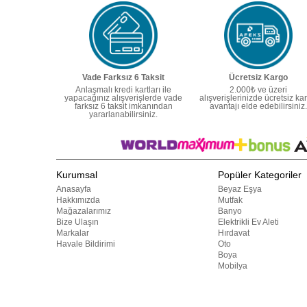
Vade Farksız 6 Taksit
Ücretsiz Kargo
Anlaşmalı kredi kartları ile
2.000₺ ve üzeri
yapacağınız alışverişlerde vade
alışverişlerinizde ücretsiz ka
farksız 6 taksit imkanından
avantajı elde edebilirsiniz.
yararlanabilirsiniz.
Kurumsal
Popüler Kategoriler
Anasayfa
Beyaz Eşya
Hakkımızda
Mutfak
Mağazalarımız
Banyo
Bize Ulaşın
Elektrikli Ev Aleti
Markalar
Hırdavat
Havale Bildirimi
Oto
Boya
Mobilya