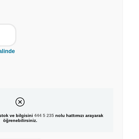
alinde
tok ve bilgisini
444 5 235
nolu hattımızı arayarak
öğrenebilirsiniz.