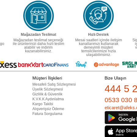
Mağazadan Teslimat
Hızlı Destek
Mağazadan teslimat seçeneği
Mesai saatleri içinde iletişim
Si
rgo
ile ürünlerinizi daha hızlı teslim
kanallarımızı kullanarak
i
alabilir ve indirim
deneyimli müşteri
v
kazanabilirsiniz.
temsilcilerimize hızla
ulaşabilirisiniz.
Müşteri İlişkileri
Bize Ulaşın
Mesafeli Satış Sözleşmesi
444 5 
Üyelik Sözleşmesi
Gizlilik & Güvenlik
0533 030 
K.V.K.K Aydınlatma
Kargo Takibi
eticaret@afeks.
Alışverişsiz Ödeme
Fatura Sorgulama