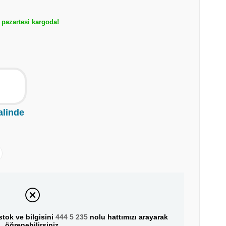
pazartesi kargoda!
alinde
tok ve bilgisini
444 5 235
nolu hattımızı arayarak
öğrenebilirsiniz.