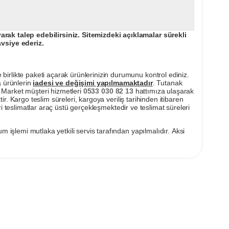
ak talep edebilirsiniz. Sitemizdeki açıklamalar sürekli
avsiye ederiz.
irlikte paketi açarak ürünlerinizin durumunu kontrol ediniz.
a ürünlerin
iadesi ve değişimi yapılmamaktadır
. Tutanak
pı Market müşteri hizmetleri
0533 030 82 13
hattımıza ulaşarak
ir. Kargo teslim süreleri, kargoya veriliş tarihinden itibaren
i teslimatlar araç üstü gerçekleşmektedir ve teslimat süreleri
m işlemi mutlaka yetkili servis tarafından yapılmalıdır. Aksi