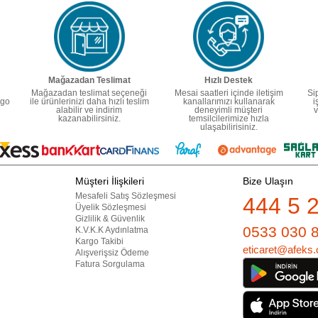
Mağazadan Teslimat
Hızlı Destek
Mağazadan teslimat seçeneği
Mesai saatleri içinde iletişim
Si
rgo
ile ürünlerinizi daha hızlı teslim
kanallarımızı kullanarak
i
alabilir ve indirim
deneyimli müşteri
v
kazanabilirsiniz.
temsilcilerimize hızla
ulaşabilirisiniz.
Müşteri İlişkileri
Bize Ulaşın
Mesafeli Satış Sözleşmesi
444 5 
Üyelik Sözleşmesi
Gizlilik & Güvenlik
0533 030 
K.V.K.K Aydınlatma
Kargo Takibi
eticaret@afeks.
Alışverişsiz Ödeme
Fatura Sorgulama