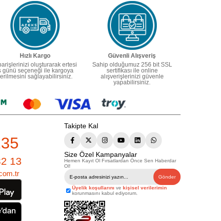
Hızlı Kargo
Güvenli Alışveriş
parişlerinizi oluşturarak ertesi
Sahip olduğumuz 256 bit SSL
ş günü seçeneği ile kargoya
sertifikası ile online
erilmesini sağlayabilirsiniz.
alışverişlerinizi güvenle
yapabilirsiniz.
Takipte Kal
235
Size Özel Kampanyalar
82 13
Hemen Kayıt Ol Fırsatlardan Önce Sen Haberdar
Ol!
com.tr
Gönder
Üyelik koşullarını
ve
kişisel verilerimin
korunmasını kabul ediyorum.