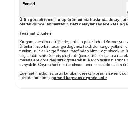
Barkod
Ürün görseli temsili olup ürünlerimiz hakkında detaylı bil
olarak güncellenmektedir. Bazı detaylar sadece kataloglar
Teslimat Bilgileri
Kargonuz teslim edildiğinde, ürünün paketinde deformasyon vey
Ürünlerinizde bir hasar gördüğünüz takdirde, kargo yetkilisind
tutulan ürünler kargo firması tarafından bize ulaştırılacak ve 
bilgi alabilirsiniz. Sipariş oluşturduğunuz ürünler satın alma ek
mesafelere göre değişiklik gösterebilir. Kargo teslimatlarınd
uzayabilir. Cayma hakkı kullanılması nedeni ile iade edilen ürü
Eğer satın aldığınız ürün kurulum gerektiriyorsa, size en yakın
taktirde ürününüz
garanti kapsamı dışında kalır
.