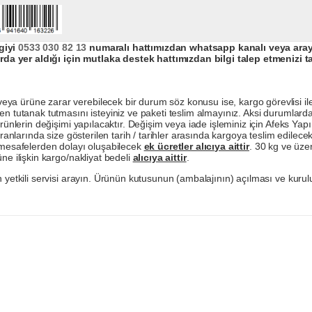
giyi
0533 030 82 13
numaralı hattımızdan whatsapp kanalı veya arayar
da yer aldığı için mutlaka destek hattımızdan bilgi talep etmenizi t
a ürüne zarar verebilecek bir durum söz konusu ise, kargo görevlisi ile b
en tutanak tutmasını isteyiniz ve paketi teslim almayınız. Aksi durumlard
ürünlerin değişimi yapılacaktır. Değişim veya iade işleminiz için Afeks Ya
ranlarında size gösterilen tarih / tarihler arasında kargoya teslim edilecekt
a mesafelerden dolayı oluşabilecek
ek ücretler alıcıya aittir
. 30 kg ve üzer
ne ilişkin kargo/nakliyat bedeli
alıcıya aittir
.
 yetkili servisi arayın. Ürünün kutusunun (ambalajının) açılması ve kurulu