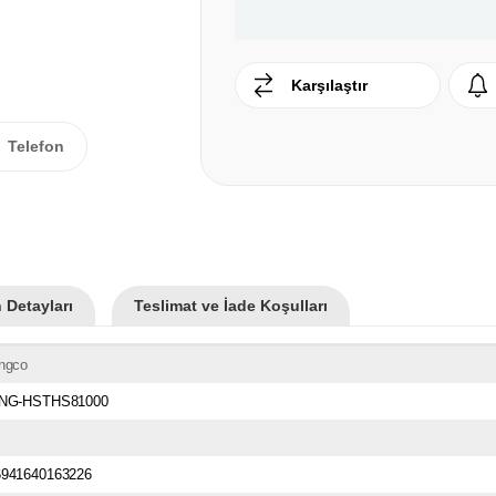
Karşılaştır
Telefon
 Detayları
Teslimat ve İade Koşulları
İngco
ING-HSTHS81000
6941640163226