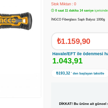
Stok Miktarı
:
0
0 saat 11 dakika 14 saniye
içerisinde
İNGCO Fiberglass Saplı Balyoz 1000g
₺1.159,90
Havale/EFT ile ödenmesi h
1
.
0
4
3
,
9
1
₺193,32
' den başlayan taksitle
DİKKAT! Bu ürüne ait güncel s