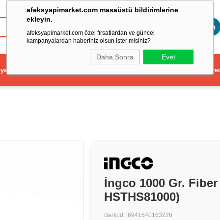
afeksyapimarket.com masaüstü bildirimlerine
ekleyin.
Toptan
afeksyapimarket.com özel fırsatlardan ve güncel
kampanyalardan haberiniz olsun ister misiniz?
Daha Sonra
Evet
ya
Elektrikli El Aleti
Aydınlatma ve Elektrik
Dekorasyon ve Ev Gere
İngco 1000 Gr. Fiber
HSTHS81000)
Barkod
:
6941640163226