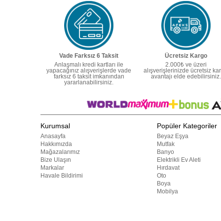
Vade Farksız 6 Taksit
Ücretsiz Kargo
Anlaşmalı kredi kartları ile
2.000₺ ve üzeri
yapacağınız alışverişlerde vade
alışverişlerinizde ücretsiz ka
farksız 6 taksit imkanından
avantajı elde edebilirsiniz.
yararlanabilirsiniz.
Kurumsal
Popüler Kategoriler
Anasayfa
Beyaz Eşya
Hakkımızda
Mutfak
Mağazalarımız
Banyo
Bize Ulaşın
Elektrikli Ev Aleti
Markalar
Hırdavat
Havale Bildirimi
Oto
Boya
Mobilya