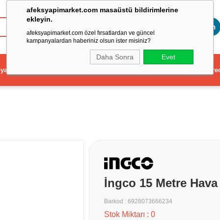
afeksyapimarket.com masaüstü bildirimlerine
ekleyin.
Toptan
afeksyapimarket.com özel fırsatlardan ve güncel
kampanyalardan haberiniz olsun ister misiniz?
Daha Sonra
Evet
ya
Elektrikli El Aleti
Aydınlatma ve Elektrik
Dekorasyon ve Ev Gere
İngco 15 Metre Hav
Barkod
:
6928073666234
Stok Miktarı
:
0