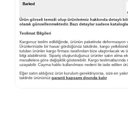
Barkod
Ürün görseli temsili olup ürünlerimiz hakkında detaylı bil
olarak güncellenmektedir. Bazı detaylar sadece kataloglar
Teslimat Bilgileri
Kargonuz teslim edildiğinde, ürünün paketinde deformasyon vey
Ürünlerinizde bir hasar gördüğünüz takdirde, kargo yetkilisind
tutulan ürünler kargo firması tarafından bize ulaştırılacak ve 
bilgi alabilirsiniz. Sipariş oluşturduğunuz ürünler satın alma ek
mesafelere göre değişiklik gösterebilir. Kargo teslimatlarınd
uzayabilir. Cayma hakkı kullanılması nedeni ile iade edilen ürü
Eğer satın aldığınız ürün kurulum gerektiriyorsa, size en yakın
taktirde ürününüz
garanti kapsamı dışında kalır
.