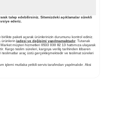
ak talep edebilirsiniz. Sitemizdeki açıklamalar sürekli
avsiye ederiz.
irlikte paketi açarak ürünlerinizin durumunu kontrol ediniz.
a ürünlerin
iadesi ve değişimi yapılmamaktadır
. Tutanak
pı Market müşteri hizmetleri
0533 030 82 13
hattımıza ulaşarak
ir. Kargo teslim süreleri, kargoya veriliş tarihinden itibaren
i teslimatlar araç üstü gerçekleşmektedir ve teslimat süreleri
m işlemi mutlaka yetkili servis tarafından yapılmalıdır. Aksi