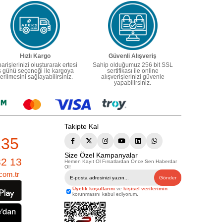
Hızlı Kargo
Güvenli Alışveriş
parişlerinizi oluşturarak ertesi
Sahip olduğumuz 256 bit SSL
ş günü seçeneği ile kargoya
sertifikası ile online
erilmesini sağlayabilirsiniz.
alışverişlerinizi güvenle
yapabilirsiniz.
Takipte Kal
235
Size Özel Kampanyalar
82 13
Hemen Kayıt Ol Fırsatlardan Önce Sen Haberdar
Ol!
com.tr
Gönder
Üyelik koşullarını
ve
kişisel verilerimin
korunmasını kabul ediyorum.