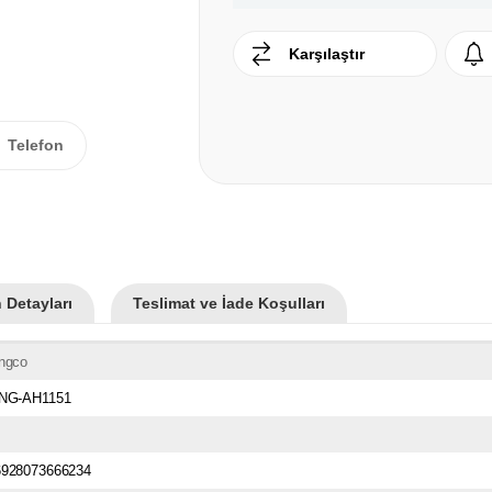
Karşılaştır
Telefon
 Detayları
Teslimat ve İade Koşulları
İngco
ING-AH1151
6928073666234