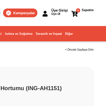
Üye Girişi
Sepetim
0
Kampanyalar
Üye Ol
ci
Isıtma ve Soğutma
Seramik ve İnşaat
Diğer
< Önceki Sayfaya Dön
a Hortumu (ING-AH1151)