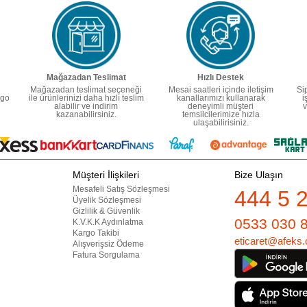
Mağazadan Teslimat
Hızlı Destek
Mağazadan teslimat seçeneği
Mesai saatleri içinde iletişim
Si
rgo
ile ürünlerinizi daha hızlı teslim
kanallarımızı kullanarak
i
alabilir ve indirim
deneyimli müşteri
v
kazanabilirsiniz.
temsilcilerimize hızla
ulaşabilirisiniz.
Müşteri İlişkileri
Bize Ulaşın
Mesafeli Satış Sözleşmesi
444 5 
Üyelik Sözleşmesi
Gizlilik & Güvenlik
0533 030 
K.V.K.K Aydınlatma
Kargo Takibi
eticaret@afeks.
Alışverişsiz Ödeme
Fatura Sorgulama