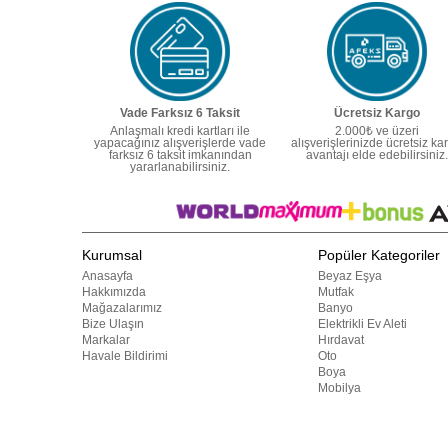
Vade Farksız 6 Taksit
Ücretsiz Kargo
Anlaşmalı kredi kartları ile
2.000₺ ve üzeri
yapacağınız alışverişlerde vade
alışverişlerinizde ücretsiz ka
farksız 6 taksit imkanından
avantajı elde edebilirsiniz.
yararlanabilirsiniz.
Kurumsal
Popüler Kategoriler
Anasayfa
Beyaz Eşya
Hakkımızda
Mutfak
Mağazalarımız
Banyo
Bize Ulaşın
Elektrikli Ev Aleti
Markalar
Hırdavat
Havale Bildirimi
Oto
Boya
Mobilya