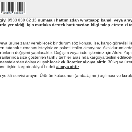
giyi
0533 030 82 13
numaralı hattımızdan whatsapp kanalı veya arayar
da yer aldığı için mutlaka destek hattımızdan bilgi talep etmenizi t
a ürüne zarar verebilecek bir durum söz konusu ise, kargo görevlisi ile b
en tutanak tutmasını isteyiniz ve paketi teslim almayınız. Aksi durumlard
ürünlerin değişimi yapılacaktır. Değişim veya iade işleminiz için Afeks Ya
ranlarında size gösterilen tarih / tarihler arasında kargoya teslim edilecekt
a mesafelerden dolayı oluşabilecek
ek ücretler alıcıya aittir
. 30 kg ve üzer
ne ilişkin kargo/nakliyat bedeli
alıcıya aittir
.
 yetkili servisi arayın. Ürünün kutusunun (ambalajının) açılması ve kurulu