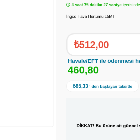
4 saat 35 dakika 27 saniye
içerisinde
İngco Hava Hortumu 15MT
₺512,00
Havale/EFT ile ödenmesi h
4
6
0
,
8
0
₺85,33
' den başlayan taksitle
DİKKAT! Bu ürüne ait güncel s