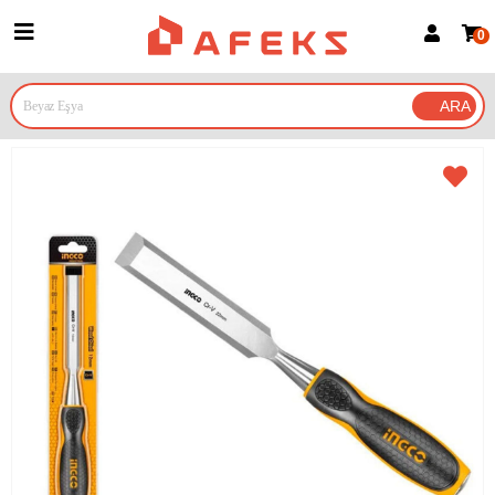
0
Üye Girişi
Üye Ol
Google İle Bağlan