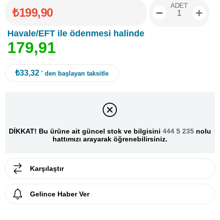
ADET
₺199,90
Havale/EFT ile ödenmesi halinde
1
7
9
,
9
1
₺33,32
' den başlayan taksitle
DİKKAT! Bu ürüne ait güncel stok ve bilgisini
444 5 235
nolu
hattımızı arayarak öğrenebilirsiniz.
Karşılaştır
Gelince Haber Ver