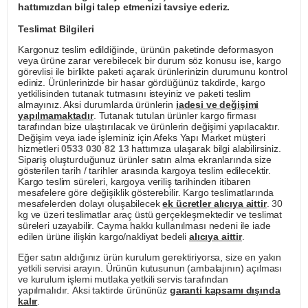
hattımızdan bilgi talep etmenizi tavsiye ederiz.
Teslimat Bilgileri
Kargonuz teslim edildiğinde, ürünün paketinde deformasyon
veya ürüne zarar verebilecek bir durum söz konusu ise, kargo
görevlisi ile birlikte paketi açarak ürünlerinizin durumunu kontrol
ediniz. Ürünlerinizde bir hasar gördüğünüz takdirde, kargo
yetkilisinden tutanak tutmasını isteyiniz ve paketi teslim
almayınız. Aksi durumlarda ürünlerin
iadesi ve değişimi
yapılmamaktadır
. Tutanak tutulan ürünler kargo firması
tarafından bize ulaştırılacak ve ürünlerin değişimi yapılacaktır.
Değişim veya iade işleminiz için Afeks Yapı Market müşteri
hizmetleri
0533 030 82 13
hattımıza ulaşarak bilgi alabilirsiniz.
Sipariş oluşturduğunuz ürünler satın alma ekranlarında size
gösterilen tarih / tarihler arasında kargoya teslim edilecektir.
Kargo teslim süreleri, kargoya veriliş tarihinden itibaren
mesafelere göre değişiklik gösterebilir. Kargo teslimatlarında
mesafelerden dolayı oluşabilecek
ek ücretler alıcıya aittir
. 30
kg ve üzeri teslimatlar araç üstü gerçekleşmektedir ve teslimat
süreleri uzayabilir. Cayma hakkı kullanılması nedeni ile iade
edilen ürüne ilişkin kargo/nakliyat bedeli
alıcıya aittir
.
Eğer satın aldığınız ürün kurulum gerektiriyorsa, size en yakın
yetkili servisi arayın. Ürünün kutusunun (ambalajının) açılması
ve kurulum işlemi mutlaka yetkili servis tarafından
yapılmalıdır. Aksi taktirde ürününüz
garanti kapsamı dışında
kalır
.