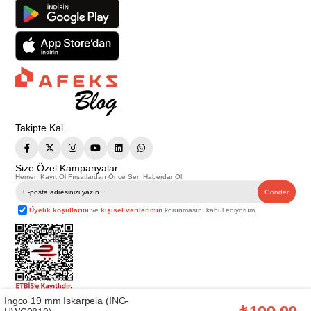
Takipte Kal
Size Özel Kampanyalar
Hemen Kayıt Ol Fırsatlardan Önce Sen Haberdar Ol!
Gönder
Üyelik koşullarını
ve
kişisel verilerimin
korunmasını kabul ediyorum.
İngco 19 mm Iskarpela (ING-
Telif Hakkı © 2026
Afeks Yapı Market
. Tüm hakları saklıdır.