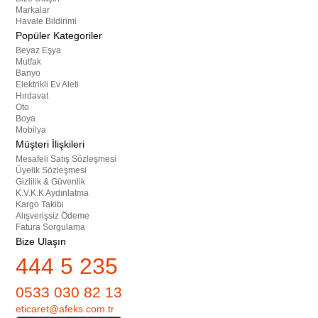
Markalar
Havale Bildirimi
Popüler Kategoriler
Beyaz Eşya
Mutfak
Banyo
Elektrikli Ev Aleti
Hırdavat
Oto
Boya
Mobilya
Müşteri İlişkileri
Mesafeli Satış Sözleşmesi
Üyelik Sözleşmesi
Gizlilik & Güvenlik
K.V.K.K Aydınlatma
Kargo Takibi
Alışverişsiz Ödeme
Fatura Sorgulama
Bize Ulaşın
444 5 235
0533 030 82 13
eticaret@afeks.com.tr