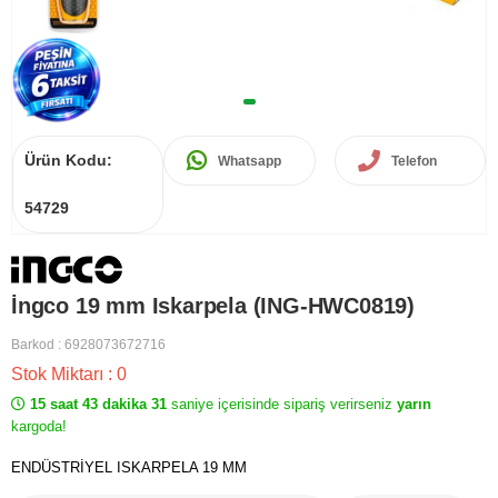
Ürün Kodu:
Whatsapp
Telefon
54729
İngco 19 mm Iskarpela (ING-HWC0819)
Barkod
:
6928073672716
Stok Miktarı
:
0
15 saat 43 dakika 31
saniye içerisinde sipariş verirseniz
yarın
kargoda!
ENDÜSTRİYEL ISKARPELA 19 MM