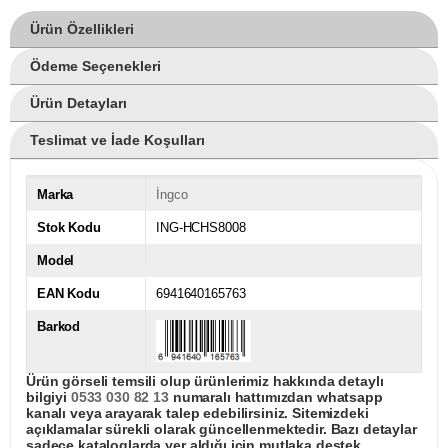
Ürün Özellikleri
Ödeme Seçenekleri
Ürün Detayları
Teslimat ve İade Koşulları
Marka
İngco
Stok Kodu
ING-HCHS8008
Model
EAN Kodu
6941640165763
Barkod
Ürün görseli temsili olup ürünlerimiz hakkında detaylı
bilgiyi
0533 030 82 13
numaralı hattımızdan whatsapp
kanalı veya arayarak talep edebilirsiniz. Sitemizdeki
açıklamalar sürekli olarak güncellenmektedir. Bazı detaylar
sadece kataloglarda yer aldığı için mutlaka destek