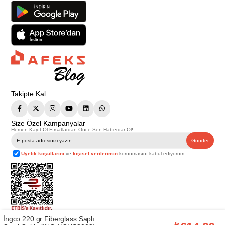
Takipte Kal
Size Özel Kampanyalar
Hemen Kayıt Ol Fırsatlardan Önce Sen Haberdar Ol!
Gönder
Üyelik koşullarını
ve
kişisel verilerimin
korunmasını kabul ediyorum.
İngco 220 gr Fiberglass Saplı
Telif Hakkı © 2026
Afeks Yapı Market
. Tüm hakları saklıdır.