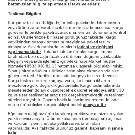
hattımızdan bilgi talep etmenizi tavsiye ederiz.
Teslimat Bilgileri
Kargonuz teslim edildiğinde, ürünün paketinde deformasyon
veya ürüne zarar verebilecek bir durum söz konusu ise, kargo
görevlisi ile birlikte paketi açarak ürünlerinizin durumunu kontrol
ediniz. Ürünlerinizde bir hasar gördüğünüz takdirde, kargo
yetkilisinden tutanak tutmasını isteyiniz ve paketi teslim
almayınız. Aksi durumlarda ürünlerin
iadesi ve değişimi
yapılmamaktadır
. Tutanak tutulan ürünler kargo firması
tarafından bize ulaştırılacak ve ürünlerin değişimi yapılacaktır.
Değişim veya iade işleminiz için Afeks Yapı Market müşteri
hizmetleri
0533 030 82 13
hattımıza ulaşarak bilgi alabilirsiniz.
Sipariş oluşturduğunuz ürünler satın alma ekranlarında size
gösterilen tarih / tarihler arasında kargoya teslim edilecektir.
Kargo teslim süreleri, kargoya veriliş tarihinden itibaren
mesafelere göre değişiklik gösterebilir. Kargo teslimatlarında
mesafelerden dolayı oluşabilecek
ek ücretler alıcıya aittir
. 30
kg ve üzeri teslimatlar araç üstü gerçekleşmektedir ve teslimat
süreleri uzayabilir. Cayma hakkı kullanılması nedeni ile iade
edilen ürüne ilişkin kargo/nakliyat bedeli
alıcıya aittir
.
Eğer satın aldığınız ürün kurulum gerektiriyorsa, size en yakın
yetkili servisi arayın. Ürünün kutusunun (ambalajının) açılması
ve kurulum işlemi mutlaka yetkili servis tarafından
yapılmalıdır. Aksi taktirde ürününüz
garanti kapsamı dışında
kalır
.