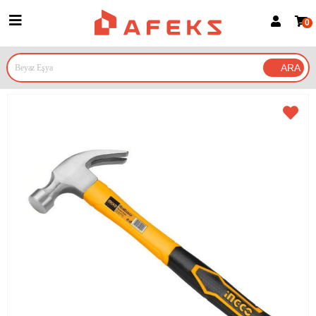
0
Üye Girişi
Üye Ol
Google İle Bağlan