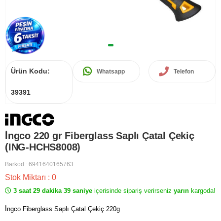
Ürün Kodu:
Whatsapp
Telefon
39391
İngco 220 gr Fiberglass Saplı Çatal Çekiç
(ING-HCHS8008)
Barkod
:
6941640165763
Stok Miktarı
:
0
3 saat 29 dakika 39 saniye
içerisinde sipariş verirseniz
yarın
kargoda!
İngco Fiberglass Saplı Çatal Çekiç 220g