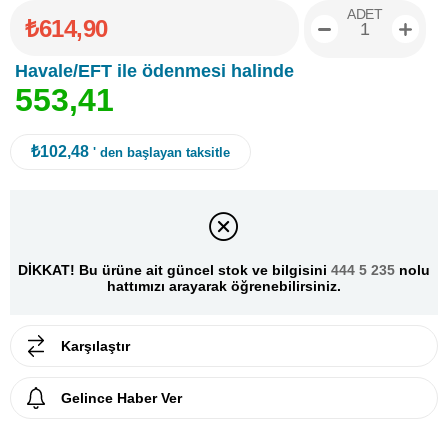
ADET
₺614,90
Havale/EFT ile ödenmesi halinde
5
5
3
,
4
1
₺102,48
' den başlayan taksitle
DİKKAT! Bu ürüne ait güncel stok ve bilgisini
444 5 235
nolu
hattımızı arayarak öğrenebilirsiniz.
Karşılaştır
Gelince Haber Ver