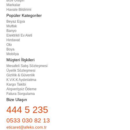
Bize Ulaşın
Markalar
Havale Bildirimi
Popüler Kategoriler
Beyaz Eşya
Mutfak
Banyo
Elektrikli Ev Aleti
Hırdavat
Oto
Boya
Mobilya
Müşteri İlişkileri
Mesafeli Satış Sözleşmesi
Üyelik Sözleşmesi
Gizlilik & Güvenlik
K.V.K.K Aydınlatma
Kargo Takibi
Alışverişsiz Ödeme
Fatura Sorgulama
Bize Ulaşın
444 5 235
0533 030 82 13
eticaret@afeks.com.tr