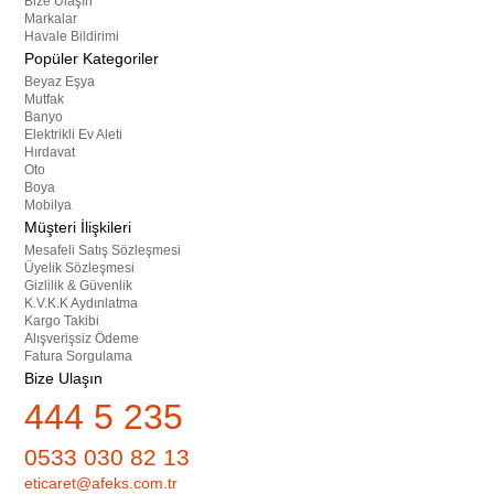
Bize Ulaşın
Markalar
Havale Bildirimi
Popüler Kategoriler
Beyaz Eşya
Mutfak
Banyo
Elektrikli Ev Aleti
Hırdavat
Oto
Boya
Mobilya
Müşteri İlişkileri
Mesafeli Satış Sözleşmesi
Üyelik Sözleşmesi
Gizlilik & Güvenlik
K.V.K.K Aydınlatma
Kargo Takibi
Alışverişsiz Ödeme
Fatura Sorgulama
Bize Ulaşın
444 5 235
0533 030 82 13
eticaret@afeks.com.tr