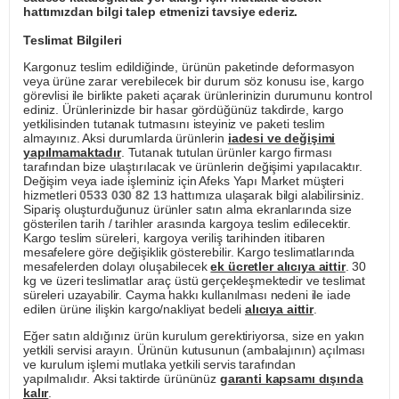
hattımızdan bilgi talep etmenizi tavsiye ederiz.
Teslimat Bilgileri
Kargonuz teslim edildiğinde, ürünün paketinde deformasyon
veya ürüne zarar verebilecek bir durum söz konusu ise, kargo
görevlisi ile birlikte paketi açarak ürünlerinizin durumunu kontrol
ediniz. Ürünlerinizde bir hasar gördüğünüz takdirde, kargo
yetkilisinden tutanak tutmasını isteyiniz ve paketi teslim
almayınız. Aksi durumlarda ürünlerin
iadesi ve değişimi
yapılmamaktadır
. Tutanak tutulan ürünler kargo firması
tarafından bize ulaştırılacak ve ürünlerin değişimi yapılacaktır.
Değişim veya iade işleminiz için Afeks Yapı Market müşteri
hizmetleri
0533 030 82 13
hattımıza ulaşarak bilgi alabilirsiniz.
Sipariş oluşturduğunuz ürünler satın alma ekranlarında size
gösterilen tarih / tarihler arasında kargoya teslim edilecektir.
Kargo teslim süreleri, kargoya veriliş tarihinden itibaren
mesafelere göre değişiklik gösterebilir. Kargo teslimatlarında
mesafelerden dolayı oluşabilecek
ek ücretler alıcıya aittir
. 30
kg ve üzeri teslimatlar araç üstü gerçekleşmektedir ve teslimat
süreleri uzayabilir. Cayma hakkı kullanılması nedeni ile iade
edilen ürüne ilişkin kargo/nakliyat bedeli
alıcıya aittir
.
Eğer satın aldığınız ürün kurulum gerektiriyorsa, size en yakın
yetkili servisi arayın. Ürünün kutusunun (ambalajının) açılması
ve kurulum işlemi mutlaka yetkili servis tarafından
yapılmalıdır. Aksi taktirde ürününüz
garanti kapsamı dışında
kalır
.