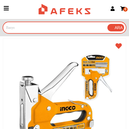
0
Üye Girişi
Üye Ol
Google İle Bağlan