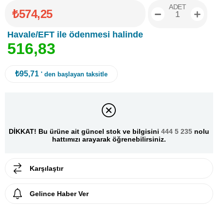
ADET
₺574,25
Havale/EFT ile ödenmesi halinde
5
1
6
,
8
3
₺95,71
' den başlayan taksitle
DİKKAT! Bu ürüne ait güncel stok ve bilgisini
444 5 235
nolu
hattımızı arayarak öğrenebilirsiniz.
Karşılaştır
Gelince Haber Ver