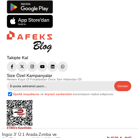
Takipte Kal
Size Özel Kampanyalar
Hemen Kayıt Ol Fırsatlardan Önce Sen Haberdar Ol!
Gönder
Üyelik koşullarını
ve
kişisel verilerimin
korunmasını kabul ediyorum.
İngco 3' Ü 1 Arada Zımba ve
Telif Hakkı © 2026
Afeks Yapı Market
. Tüm hakları saklıdır.