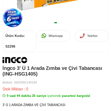
Ürün Kodu:
Whatsapp
Telefon
52296
İngco 3' Ü 1 Arada Zımba ve Çivi Tabancası
(ING-HSG1405)
Barkod
:
6925582140194
Stok Miktarı
:
0
9 saat 44 dakika 26 saniye
içerisinde
pazartesi kargoda!
3' Ü 1 ARADA ZIMBA VE ÇİVİ TABANCASI