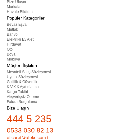
Bize Ulaşın
Markalar
Havale Bildirimi
Popüler Kategoriler
Beyaz Eşya
Mutfak
Banyo
Elektrikli Ev Aleti
Hırdavat
Oto
Boya
Mobilya
Müşteri İlişkileri
Mesafeli Satış Sözleşmesi
Üyelik Sözleşmesi
Gizlilik & Güvenlik
K.V.K.K Aydınlatma
Kargo Takibi
Alışverişsiz Ödeme
Fatura Sorgulama
Bize Ulaşın
444 5 235
0533 030 82 13
eticaret@afeks.com.tr