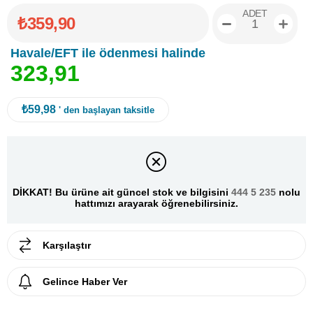
ADET
₺359,90
Havale/EFT ile ödenmesi halinde
3
2
3
,
9
1
₺59,98
' den başlayan taksitle
DİKKAT! Bu ürüne ait güncel stok ve bilgisini
444 5 235
nolu
hattımızı arayarak öğrenebilirsiniz.
Karşılaştır
Gelince Haber Ver