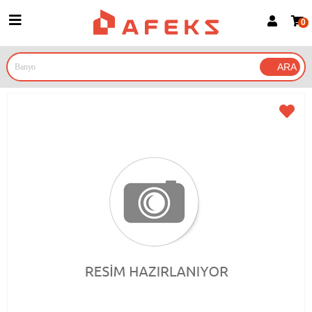
0
Üye Girişi
Üye Ol
Google İle Bağlan