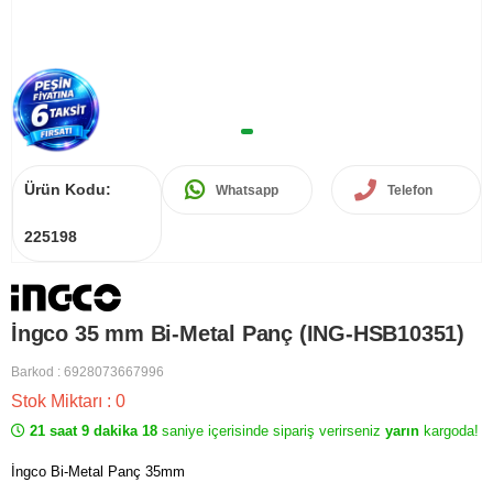
Ürün Kodu:
Whatsapp
Telefon
225198
İngco 35 mm Bi-Metal Panç (ING-HSB10351)
Barkod
:
6928073667996
Stok Miktarı
:
0
21 saat 9 dakika 18
saniye içerisinde sipariş verirseniz
yarın
kargoda!
İngco Bi-Metal Panç 35mm