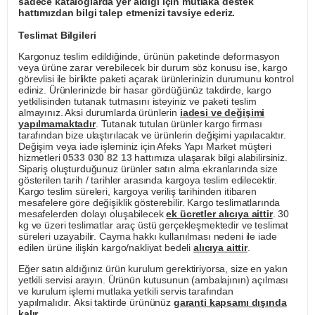
sadece kataloglarda yer aldığı için mutlaka destek
hattımızdan bilgi talep etmenizi tavsiye ederiz.
Teslimat Bilgileri
Kargonuz teslim edildiğinde, ürünün paketinde deformasyon
veya ürüne zarar verebilecek bir durum söz konusu ise, kargo
görevlisi ile birlikte paketi açarak ürünlerinizin durumunu kontrol
ediniz. Ürünlerinizde bir hasar gördüğünüz takdirde, kargo
yetkilisinden tutanak tutmasını isteyiniz ve paketi teslim
almayınız. Aksi durumlarda ürünlerin
iadesi ve değişimi
yapılmamaktadır
. Tutanak tutulan ürünler kargo firması
tarafından bize ulaştırılacak ve ürünlerin değişimi yapılacaktır.
Değişim veya iade işleminiz için Afeks Yapı Market müşteri
hizmetleri
0533 030 82 13
hattımıza ulaşarak bilgi alabilirsiniz.
Sipariş oluşturduğunuz ürünler satın alma ekranlarında size
gösterilen tarih / tarihler arasında kargoya teslim edilecektir.
Kargo teslim süreleri, kargoya veriliş tarihinden itibaren
mesafelere göre değişiklik gösterebilir. Kargo teslimatlarında
mesafelerden dolayı oluşabilecek
ek ücretler alıcıya aittir
. 30
kg ve üzeri teslimatlar araç üstü gerçekleşmektedir ve teslimat
süreleri uzayabilir. Cayma hakkı kullanılması nedeni ile iade
edilen ürüne ilişkin kargo/nakliyat bedeli
alıcıya aittir
.
Eğer satın aldığınız ürün kurulum gerektiriyorsa, size en yakın
yetkili servisi arayın. Ürünün kutusunun (ambalajının) açılması
ve kurulum işlemi mutlaka yetkili servis tarafından
yapılmalıdır. Aksi taktirde ürününüz
garanti kapsamı dışında
kalır
.