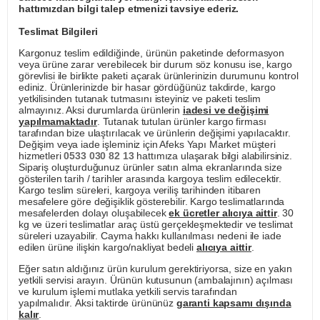
hattımızdan bilgi talep etmenizi tavsiye ederiz.
Teslimat Bilgileri
Kargonuz teslim edildiğinde, ürünün paketinde deformasyon
veya ürüne zarar verebilecek bir durum söz konusu ise, kargo
görevlisi ile birlikte paketi açarak ürünlerinizin durumunu kontrol
ediniz. Ürünlerinizde bir hasar gördüğünüz takdirde, kargo
yetkilisinden tutanak tutmasını isteyiniz ve paketi teslim
almayınız. Aksi durumlarda ürünlerin
iadesi ve değişimi
yapılmamaktadır
. Tutanak tutulan ürünler kargo firması
tarafından bize ulaştırılacak ve ürünlerin değişimi yapılacaktır.
Değişim veya iade işleminiz için Afeks Yapı Market müşteri
hizmetleri
0533 030 82 13
hattımıza ulaşarak bilgi alabilirsiniz.
Sipariş oluşturduğunuz ürünler satın alma ekranlarında size
gösterilen tarih / tarihler arasında kargoya teslim edilecektir.
Kargo teslim süreleri, kargoya veriliş tarihinden itibaren
mesafelere göre değişiklik gösterebilir. Kargo teslimatlarında
mesafelerden dolayı oluşabilecek
ek ücretler alıcıya aittir
. 30
kg ve üzeri teslimatlar araç üstü gerçekleşmektedir ve teslimat
süreleri uzayabilir. Cayma hakkı kullanılması nedeni ile iade
edilen ürüne ilişkin kargo/nakliyat bedeli
alıcıya aittir
.
Eğer satın aldığınız ürün kurulum gerektiriyorsa, size en yakın
yetkili servisi arayın. Ürünün kutusunun (ambalajının) açılması
ve kurulum işlemi mutlaka yetkili servis tarafından
yapılmalıdır. Aksi taktirde ürününüz
garanti kapsamı dışında
kalır
.