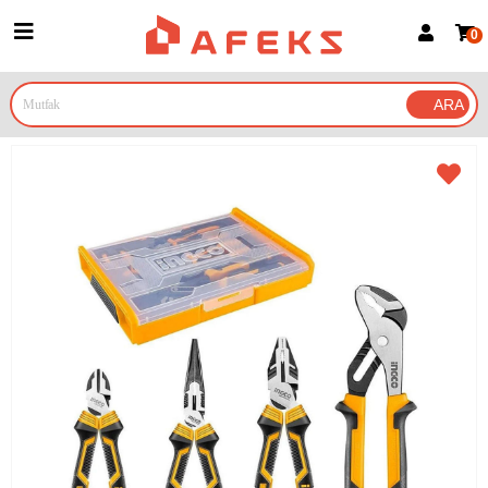
0
Üye Girişi
Üye Ol
Google İle Bağlan