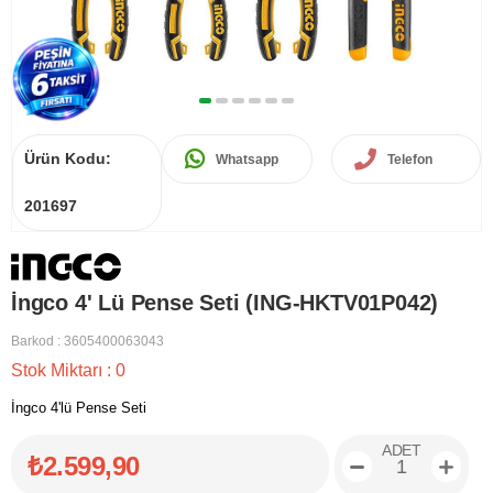
Ürün Kodu:
Whatsapp
Telefon
201697
İngco 4' Lü Pense Seti (ING-HKTV01P042)
Barkod
:
3605400063043
Stok Miktarı
:
0
İngco 4'lü Pense Seti
ADET
₺2.599,90