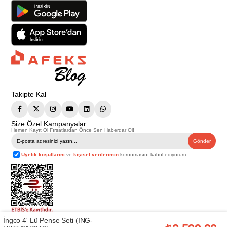
Takipte Kal
Size Özel Kampanyalar
Hemen Kayıt Ol Fırsatlardan Önce Sen Haberdar Ol!
Gönder
Üyelik koşullarını
ve
kişisel verilerimin
korunmasını kabul ediyorum.
İngco 4' Lü Pense Seti (ING-
Telif Hakkı © 2026
Afeks Yapı Market
. Tüm hakları saklıdır.