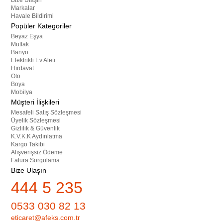
Bize Ulaşın
Markalar
Havale Bildirimi
Popüler Kategoriler
Beyaz Eşya
Mutfak
Banyo
Elektrikli Ev Aleti
Hırdavat
Oto
Boya
Mobilya
Müşteri İlişkileri
Mesafeli Satış Sözleşmesi
Üyelik Sözleşmesi
Gizlilik & Güvenlik
K.V.K.K Aydınlatma
Kargo Takibi
Alışverişsiz Ödeme
Fatura Sorgulama
Bize Ulaşın
444 5 235
0533 030 82 13
eticaret@afeks.com.tr