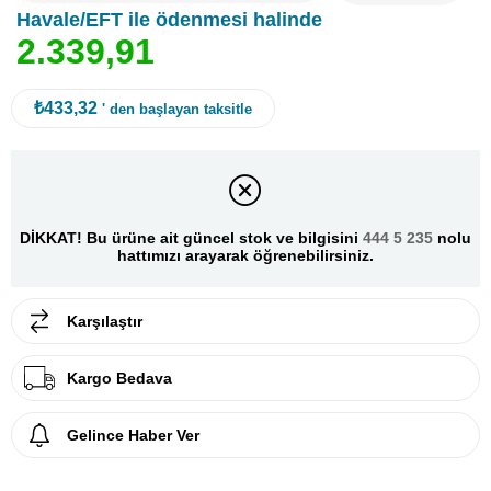
Havale/EFT ile ödenmesi halinde
2
.
3
3
9
,
9
1
₺433,32
' den başlayan taksitle
DİKKAT! Bu ürüne ait güncel stok ve bilgisini
444 5 235
nolu
hattımızı arayarak öğrenebilirsiniz.
Karşılaştır
Kargo Bedava
Gelince Haber Ver