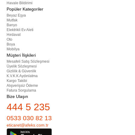
Havale Bildirimi
Popüler Kategoriler
Beyaz Eşya
Mutfak
Banyo
Elektrikli Ev Aleti
Hırdavat
Oto
Boya
Mobilya
Müşteri İlişkileri
Mesafeli Satış Sözleşmesi
Üyelik Sözleşmesi
Gizlilik & Güvenlik
K.V.K.K Aydınlatma
Kargo Takibi
Alışverişsiz Ödeme
Fatura Sorgulama
Bize Ulaşın
444 5 235
0533 030 82 13
eticaret@afeks.com.tr