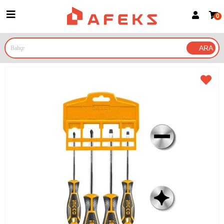
0
Üye Girişi
Üye Ol
Google İle Bağlan