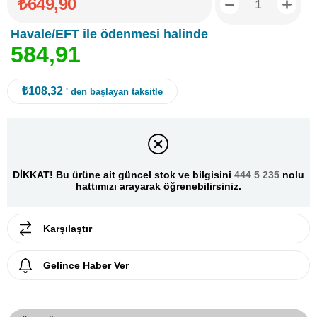
₺649,90
Havale/EFT ile ödenmesi halinde
5
8
4
,
9
1
₺108,32
' den başlayan taksitle
DİKKAT! Bu ürüne ait güncel stok ve bilgisini
444 5 235
nolu
hattımızı arayarak öğrenebilirsiniz.
Karşılaştır
Gelince Haber Ver