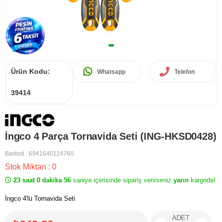
Ürün Kodu:
Whatsapp
Telefon
39414
İngco 4 Parça Tornavida Seti (ING-HKSD0428)
Barkod
:
6941640124760
Stok Miktarı
:
0
23 saat 0 dakika 56
saniye içerisinde sipariş verirseniz
yarın
kargoda!
İngco 4'lü Tornavida Seti
ADET