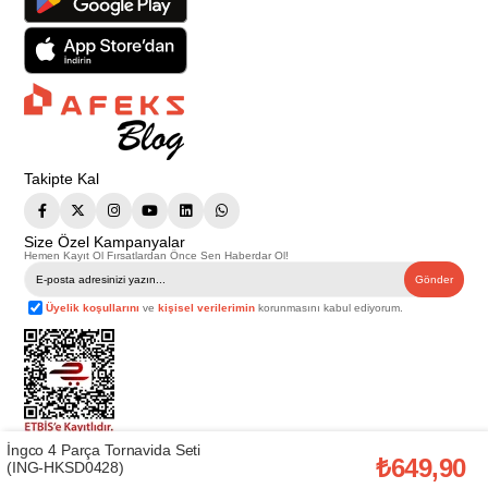
Takipte Kal
Size Özel Kampanyalar
Hemen Kayıt Ol Fırsatlardan Önce Sen Haberdar Ol!
Gönder
Üyelik koşullarını
ve
kişisel verilerimin
korunmasını kabul ediyorum.
İngco 4 Parça Tornavida Seti
Telif Hakkı © 2026
Afeks Yapı Market
. Tüm hakları saklıdır.
₺649,90
(ING-HKSD0428)
Bu web sitesindeki tüm ürünler ticari amaçlıdır. Web sitemizde yer alan
görsel ve yazılı içerikler firmamıza ait olup, firmamızın yazılı izni alınmadan