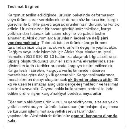
Teslimat Bilgileri
Kargonuz teslim edildiğinde, ürünün paketinde deformasyon
veya ürüne zarar verebilecek bir durum söz konusu ise, kargo
görevlisi ile birlikte paketi açarak ürünlerinizin durumunu kontrol
ediniz. Ürünlerinizde bir hasar gördüğünüz takdirde, kargo
yetkilisinden tutanak tutmasını isteyiniz ve paketi teslim
almayınız. Aksi durumlarda ürünlerin
iadesi ve değişimi
yapılmamaktadır
. Tutanak tutulan ürünler kargo firması
tarafından bize ulaştırılacak ve ürünlerin değişimi yapılacaktır.
Değişim veya iade işleminiz için Afeks Yapı Market müşteri
hizmetleri
0533 030 82 13
hattımıza ulaşarak bilgi alabilirsiniz.
Sipariş oluşturduğunuz ürünler satın alma ekranlarında size
gösterilen tarih / tarihler arasında kargoya teslim edilecektir.
Kargo teslim süreleri, kargoya veriliş tarihinden itibaren
mesafelere göre değişiklik gösterebilir. Kargo teslimatlarında
mesafelerden dolayı oluşabilecek
ek ücretler alıcıya aittir
. 30
kg ve üzeri teslimatlar araç üstü gerçekleşmektedir ve teslimat
süreleri uzayabilir. Cayma hakkı kullanılması nedeni ile iade
edilen ürüne ilişkin kargo/nakliyat bedeli
alıcıya aittir
.
Eğer satın aldığınız ürün kurulum gerektiriyorsa, size en yakın
yetkili servisi arayın. Ürünün kutusunun (ambalajının) açılması
ve kurulum işlemi mutlaka yetkili servis tarafından
yapılmalıdır. Aksi taktirde ürününüz
garanti kapsamı dışında
kalır
.