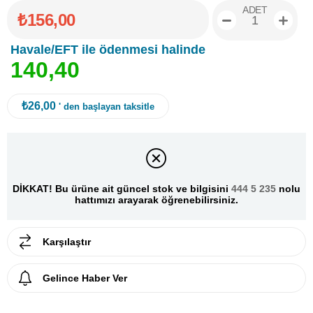
ADET
₺156,00
Havale/EFT ile ödenmesi halinde
1
4
0
,
4
0
₺26,00
' den başlayan taksitle
DİKKAT! Bu ürüne ait güncel stok ve bilgisini
444 5 235
nolu
hattımızı arayarak öğrenebilirsiniz.
Karşılaştır
Gelince Haber Ver