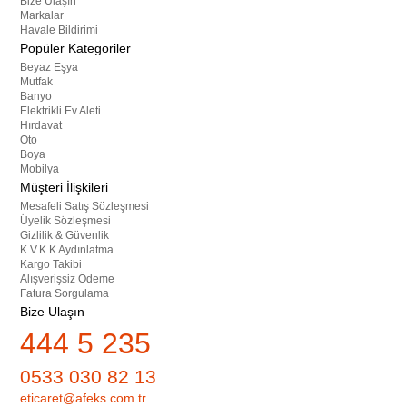
Bize Ulaşın
Markalar
Havale Bildirimi
Popüler Kategoriler
Beyaz Eşya
Mutfak
Banyo
Elektrikli Ev Aleti
Hırdavat
Oto
Boya
Mobilya
Müşteri İlişkileri
Mesafeli Satış Sözleşmesi
Üyelik Sözleşmesi
Gizlilik & Güvenlik
K.V.K.K Aydınlatma
Kargo Takibi
Alışverişsiz Ödeme
Fatura Sorgulama
Bize Ulaşın
444 5 235
0533 030 82 13
eticaret@afeks.com.tr