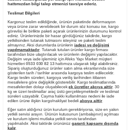
hattımızdan bilgi talep etmenizi tavsiye ederiz.
Teslimat Bilgileri
Kargonuz teslim edildiğinde, ürünün paketinde deformasyon
veya ürüne zarar verebilecek bir durum söz konusu ise, kargo
görevlisi ile birlikte paketi açarak ürünlerinizin durumunu kontrol
ediniz. Ürünlerinizde bir hasar gördüğünüz takdirde, kargo
yetkilisinden tutanak tutmasını isteyiniz ve paketi teslim
almayınız. Aksi durumlarda ürünlerin
iadesi ve değişimi
yapılmamaktadır
. Tutanak tutulan ürünler kargo firması
tarafından bize ulaştırılacak ve ürünlerin değişimi yapılacaktır.
Değişim veya iade işleminiz için Afeks Yapı Market müşteri
hizmetleri
0533 030 82 13
hattımıza ulaşarak bilgi alabilirsiniz.
Sipariş oluşturduğunuz ürünler satın alma ekranlarında size
gösterilen tarih / tarihler arasında kargoya teslim edilecektir.
Kargo teslim süreleri, kargoya veriliş tarihinden itibaren
mesafelere göre değişiklik gösterebilir. Kargo teslimatlarında
mesafelerden dolayı oluşabilecek
ek ücretler alıcıya aittir
. 30
kg ve üzeri teslimatlar araç üstü gerçekleşmektedir ve teslimat
süreleri uzayabilir. Cayma hakkı kullanılması nedeni ile iade
edilen ürüne ilişkin kargo/nakliyat bedeli
alıcıya aittir
.
Eğer satın aldığınız ürün kurulum gerektiriyorsa, size en yakın
yetkili servisi arayın. Ürünün kutusunun (ambalajının) açılması
ve kurulum işlemi mutlaka yetkili servis tarafından
yapılmalıdır. Aksi taktirde ürününüz
garanti kapsamı dışında
kalır
.