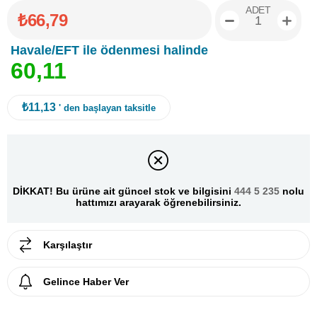
ADET
₺66,79
Havale/EFT ile ödenmesi halinde
6
0
,
1
1
₺11,13
' den başlayan taksitle
DİKKAT! Bu ürüne ait güncel stok ve bilgisini
444 5 235
nolu
hattımızı arayarak öğrenebilirsiniz.
Karşılaştır
Gelince Haber Ver