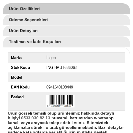
Ürün Özellikleri
Ödeme Seçenekleri
Ürün Detayları
Teslimat ve İade Koşulları
Marka
İngco
Stok Kodu
ING-HPUT686063
Model
EAN Kodu
6941640108449
Barkod
Ürün görseli temsili olup ürünlerimiz hakkında detaylı
bilgiyi
0533 030 82 13
numaralı hattımızdan whatsapp
kanalı veya arayarak talep edebilirsiniz. Sitemizdeki
açıklamalar sürekli olarak güncellenmektedir. Bazı detaylar
sadece kataloglarda yer aldığı için mutlaka destek