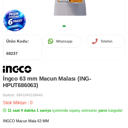
Ürün Kodu:
Whatsapp
Telefon
68237
İngco 63 mm Macun Malası (ING-
HPUT686063)
Barkod
:
6941640108449
Stok Miktarı
:
0
11 saat 4 dakika 1 saniye
içerisinde sipariş verirseniz
yarın
kargoda!
INGCO Macun Mala 63 MM