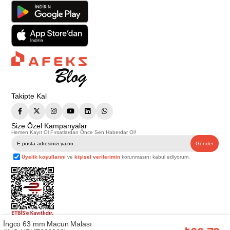
Takipte Kal
Size Özel Kampanyalar
Hemen Kayıt Ol Fırsatlardan Önce Sen Haberdar Ol!
Gönder
Üyelik koşullarını
ve
kişisel verilerimin
korunmasını kabul ediyorum.
İngco 63 mm Macun Malası
Telif Hakkı © 2026
Afeks Yapı Market
. Tüm hakları saklıdır.