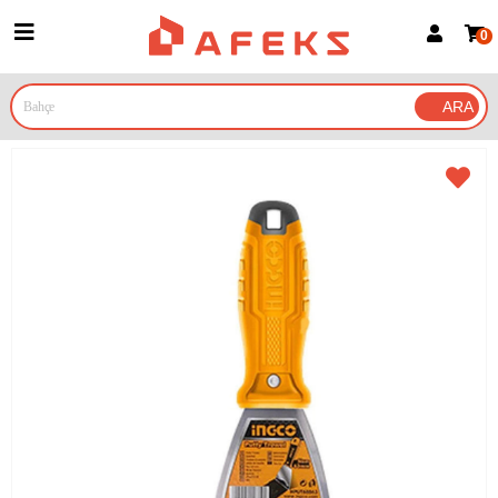
0
Üye Girişi
Üye Ol
Google İle Bağlan