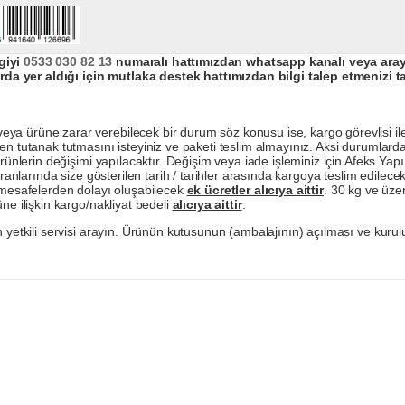
giyi
0533 030 82 13
numaralı hattımızdan whatsapp kanalı veya arayar
da yer aldığı için mutlaka destek hattımızdan bilgi talep etmenizi t
a ürüne zarar verebilecek bir durum söz konusu ise, kargo görevlisi ile b
en tutanak tutmasını isteyiniz ve paketi teslim almayınız. Aksi durumlard
ürünlerin değişimi yapılacaktır. Değişim veya iade işleminiz için Afeks Ya
ranlarında size gösterilen tarih / tarihler arasında kargoya teslim edilecekt
a mesafelerden dolayı oluşabilecek
ek ücretler alıcıya aittir
. 30 kg ve üzer
ne ilişkin kargo/nakliyat bedeli
alıcıya aittir
.
 yetkili servisi arayın. Ürünün kutusunun (ambalajının) açılması ve kurulu