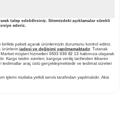
ak talep edebilirsiniz. Sitemizdeki açıklamalar sürekli
avsiye ederiz.
irlikte paketi açarak ürünlerinizin durumunu kontrol ediniz.
a ürünlerin
iadesi ve değişimi yapılmamaktadır
. Tutanak
pı Market müşteri hizmetleri
0533 030 82 13
hattımıza ulaşarak
ir. Kargo teslim süreleri, kargoya veriliş tarihinden itibaren
i teslimatlar araç üstü gerçekleşmektedir ve teslimat süreleri
m işlemi mutlaka yetkili servis tarafından yapılmalıdır. Aksi