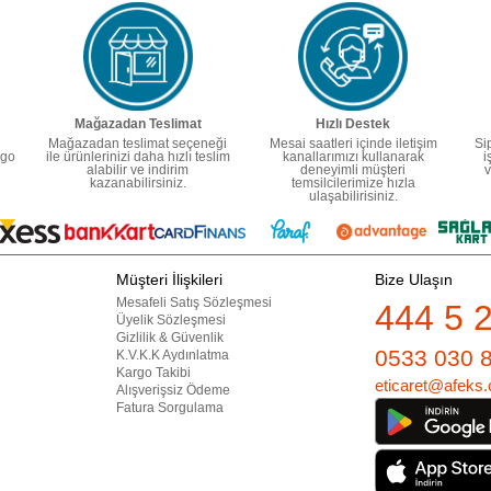
Mağazadan Teslimat
Hızlı Destek
Mağazadan teslimat seçeneği
Mesai saatleri içinde iletişim
Si
rgo
ile ürünlerinizi daha hızlı teslim
kanallarımızı kullanarak
i
alabilir ve indirim
deneyimli müşteri
v
kazanabilirsiniz.
temsilcilerimize hızla
ulaşabilirisiniz.
Müşteri İlişkileri
Bize Ulaşın
Mesafeli Satış Sözleşmesi
444 5 
Üyelik Sözleşmesi
Gizlilik & Güvenlik
0533 030 
K.V.K.K Aydınlatma
Kargo Takibi
eticaret@afeks.
Alışverişsiz Ödeme
Fatura Sorgulama