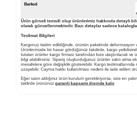
Barkod
Ürün görseli temsili olup ürünlerimiz hakkında detaylı bil
olarak güncellenmektedir. Bazı detaylar sadece kataloglar
Teslimat Bilgileri
Kargonuz teslim edildiğinde, ürünün paketinde deformasyon vey
Ürünlerinizde bir hasar gördüğünüz takdirde, kargo yetkilisind
tutulan ürünler kargo firması tarafından bize ulaştırılacak ve 
bilgi alabilirsiniz. Sipariş oluşturduğunuz ürünler satın alma ek
mesafelere göre değişiklik gösterebilir. Kargo teslimatlarınd
uzayabilir. Cayma hakkı kullanılması nedeni ile iade edilen ürü
Eğer satın aldığınız ürün kurulum gerektiriyorsa, size en yakın
taktirde ürününüz
garanti kapsamı dışında kalır
.