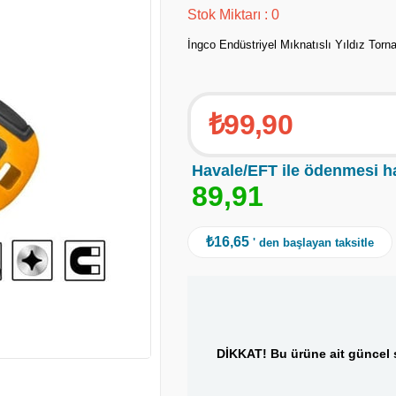
Stok Miktarı
:
0
İngco Endüstriyel Mıknatıslı Yıldız Torn
₺99,90
Havale/EFT ile ödenmesi h
8
9
,
9
1
₺16,65
' den başlayan taksitle
DİKKAT! Bu ürüne ait güncel s