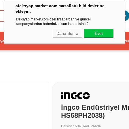
afeksyapimarket.com masaüstü bildirimlerine
ekleyin.
Toptan
afeksyapimarket.com özel fırsatlardan ve güncel
kampanyalardan haberiniz olsun ister misiniz?
Daha Sonra
Evet
ya
Elektrikli El Aleti
Aydınlatma ve Elektrik
Dekorasyon ve Ev Gere
İngco Endüstriyel Mı
HS68PH2038)
Barkod
:
6941640126696