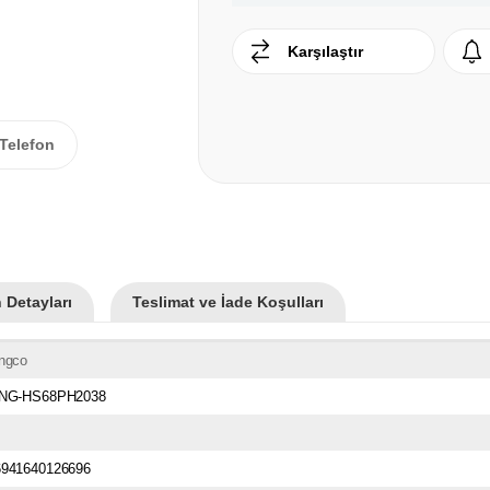
Karşılaştır
Telefon
 Detayları
Teslimat ve İade Koşulları
İngco
ING-HS68PH2038
6941640126696