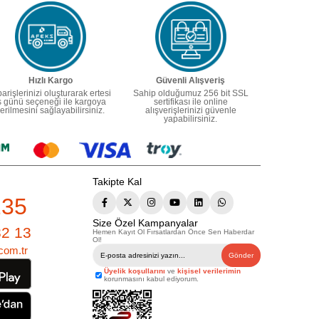
Hızlı Kargo
Güvenli Alışveriş
parişlerinizi oluşturarak ertesi
Sahip olduğumuz 256 bit SSL
ş günü seçeneği ile kargoya
sertifikası ile online
erilmesini sağlayabilirsiniz.
alışverişlerinizi güvenle
yapabilirsiniz.
Takipte Kal
235
Size Özel Kampanyalar
82 13
Hemen Kayıt Ol Fırsatlardan Önce Sen Haberdar
Ol!
com.tr
Gönder
Üyelik koşullarını
ve
kişisel verilerimin
korunmasını kabul ediyorum.