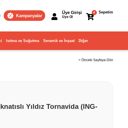
Üye Girişi
Sepetim
0
Kampanyalar
Üye Ol
ci
Isıtma ve Soğutma
Seramik ve İnşaat
Diğer
< Önceki Sayfaya Dön
knatıslı Yıldız Tornavida (ING-