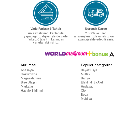
Vade Farksız 6 Taksit
Ücretsiz Kargo
Anlaşmalı kredi kartları ile
2.000₺ ve üzeri
yapacağınız alışverişlerde vade
alışverişlerinizde ücretsiz ka
farksız 6 taksit imkanından
avantajı elde edebilirsiniz.
yararlanabilirsiniz.
Kurumsal
Popüler Kategoriler
Anasayfa
Beyaz Eşya
Hakkımızda
Mutfak
Mağazalarımız
Banyo
Bize Ulaşın
Elektrikli Ev Aleti
Markalar
Hırdavat
Havale Bildirimi
Oto
Boya
Mobilya