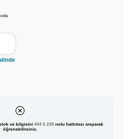
avida
alinde
tok ve bilgisini
444 5 235
nolu hattımızı arayarak
öğrenebilirsiniz.