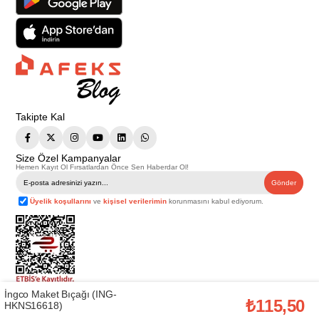
Takipte Kal
Size Özel Kampanyalar
Hemen Kayıt Ol Fırsatlardan Önce Sen Haberdar Ol!
Gönder
Üyelik koşullarını
ve
kişisel verilerimin
korunmasını kabul ediyorum.
İngco Maket Bıçağı (ING-
Telif Hakkı © 2026
Afeks Yapı Market
. Tüm hakları saklıdır.
₺115,50
HKNS16618)
Bu web sitesindeki tüm ürünler ticari amaçlıdır. Web sitemizde yer alan
görsel ve yazılı içerikler firmamıza ait olup, firmamızın yazılı izni alınmadan