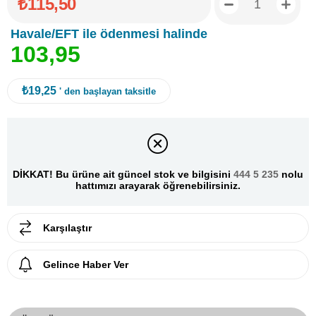
₺115,50
Havale/EFT ile ödenmesi halinde
1
0
3
,
9
5
₺19,25
' den başlayan taksitle
DİKKAT! Bu ürüne ait güncel stok ve bilgisini
444 5 235
nolu
hattımızı arayarak öğrenebilirsiniz.
Karşılaştır
Gelince Haber Ver