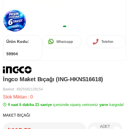
Ürün Kodu:
Whatsapp
Telefon
59904
İngco Maket Bıçağı (ING-HKNS16618)
Barkod
:
6925582128154
Stok Miktarı
:
0
4 saat 6 dakika 21 saniye
içerisinde sipariş verirseniz
yarın
kargoda!
MAKET BIÇAĞI
ADET