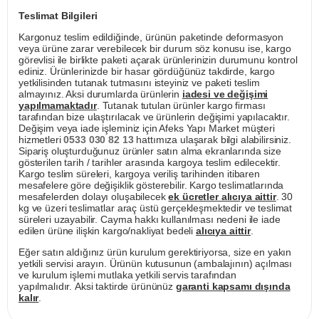
Teslimat Bilgileri
Kargonuz teslim edildiğinde, ürünün paketinde deformasyon
veya ürüne zarar verebilecek bir durum söz konusu ise, kargo
görevlisi ile birlikte paketi açarak ürünlerinizin durumunu kontrol
ediniz. Ürünlerinizde bir hasar gördüğünüz takdirde, kargo
yetkilisinden tutanak tutmasını isteyiniz ve paketi teslim
almayınız. Aksi durumlarda ürünlerin
iadesi ve değişimi
yapılmamaktadır
. Tutanak tutulan ürünler kargo firması
tarafından bize ulaştırılacak ve ürünlerin değişimi yapılacaktır.
Değişim veya iade işleminiz için Afeks Yapı Market müşteri
hizmetleri
0533 030 82 13
hattımıza ulaşarak bilgi alabilirsiniz.
Sipariş oluşturduğunuz ürünler satın alma ekranlarında size
gösterilen tarih / tarihler arasında kargoya teslim edilecektir.
Kargo teslim süreleri, kargoya veriliş tarihinden itibaren
mesafelere göre değişiklik gösterebilir. Kargo teslimatlarında
mesafelerden dolayı oluşabilecek
ek ücretler alıcıya aittir
. 30
kg ve üzeri teslimatlar araç üstü gerçekleşmektedir ve teslimat
süreleri uzayabilir. Cayma hakkı kullanılması nedeni ile iade
edilen ürüne ilişkin kargo/nakliyat bedeli
alıcıya aittir
.
Eğer satın aldığınız ürün kurulum gerektiriyorsa, size en yakın
yetkili servisi arayın. Ürünün kutusunun (ambalajının) açılması
ve kurulum işlemi mutlaka yetkili servis tarafından
yapılmalıdır. Aksi taktirde ürününüz
garanti kapsamı dışında
kalır
.