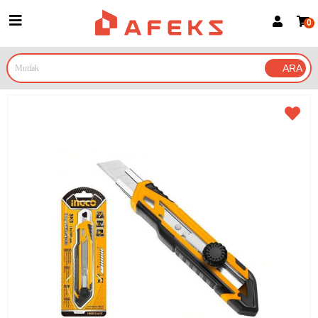
0
Üye Girişi
Üye Ol
Google İle Bağlan