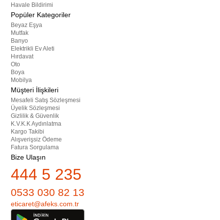
Havale Bildirimi
Popüler Kategoriler
Beyaz Eşya
Mutfak
Banyo
Elektrikli Ev Aleti
Hırdavat
Oto
Boya
Mobilya
Müşteri İlişkileri
Mesafeli Satış Sözleşmesi
Üyelik Sözleşmesi
Gizlilik & Güvenlik
K.V.K.K Aydınlatma
Kargo Takibi
Alışverişsiz Ödeme
Fatura Sorgulama
Bize Ulaşın
444 5 235
0533 030 82 13
eticaret@afeks.com.tr