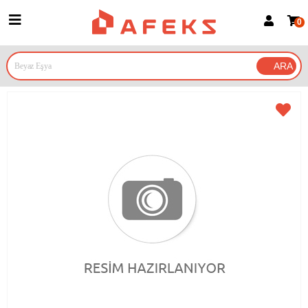
0
Üye Girişi
Üye Ol
Google İle Bağlan