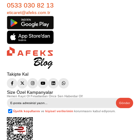
0533 030 82 13
eticaret@afeks.com.tr
Takipte Kal
Size Özel Kampanyalar
Hemen Kayıt Ol Fırsatlardan Önce Sen Haberdar Ol!
Gönder
Üyelik koşullarını
ve
kişisel verilerimin
korunmasını kabul ediyorum.