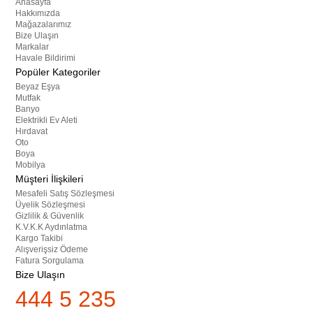
Anasayfa
Hakkımızda
Mağazalarımız
Bize Ulaşın
Markalar
Havale Bildirimi
Popüler Kategoriler
Beyaz Eşya
Mutfak
Banyo
Elektrikli Ev Aleti
Hırdavat
Oto
Boya
Mobilya
Müşteri İlişkileri
Mesafeli Satış Sözleşmesi
Üyelik Sözleşmesi
Gizlilik & Güvenlik
K.V.K.K Aydınlatma
Kargo Takibi
Alışverişsiz Ödeme
Fatura Sorgulama
Bize Ulaşın
444 5 235