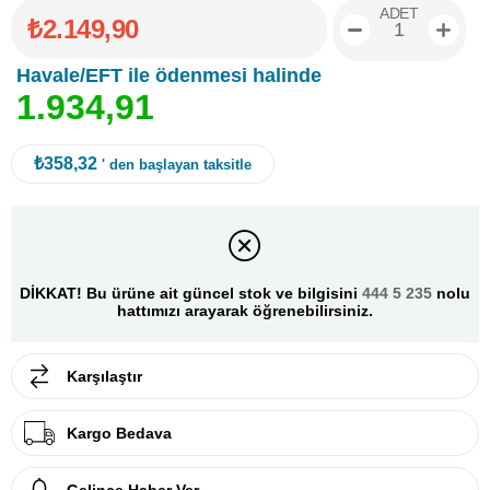
ADET
₺2.149,90
Havale/EFT ile ödenmesi halinde
1
.
9
3
4
,
9
1
₺358,32
' den başlayan taksitle
DİKKAT! Bu ürüne ait güncel stok ve bilgisini
444 5 235
nolu
hattımızı arayarak öğrenebilirsiniz.
Karşılaştır
Kargo Bedava