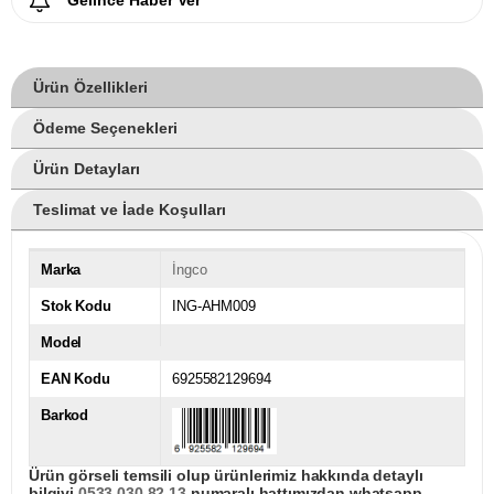
Gelince Haber Ver
Ürün Özellikleri
Ödeme Seçenekleri
Ürün Detayları
Teslimat ve İade Koşulları
Marka
İngco
Stok Kodu
ING-AHM009
Model
EAN Kodu
6925582129694
Barkod
Ürün görseli temsili olup ürünlerimiz hakkında detaylı
bilgiyi
0533 030 82 13
numaralı hattımızdan whatsapp