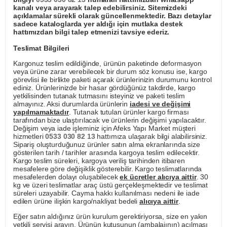
kanalı veya arayarak talep edebilirsiniz. Sitemizdeki
açıklamalar sürekli olarak güncellenmektedir. Bazı detaylar
sadece kataloglarda yer aldığı için mutlaka destek
hattımızdan bilgi talep etmenizi tavsiye ederiz.
Teslimat Bilgileri
Kargonuz teslim edildiğinde, ürünün paketinde deformasyon
veya ürüne zarar verebilecek bir durum söz konusu ise, kargo
görevlisi ile birlikte paketi açarak ürünlerinizin durumunu kontrol
ediniz. Ürünlerinizde bir hasar gördüğünüz takdirde, kargo
yetkilisinden tutanak tutmasını isteyiniz ve paketi teslim
almayınız. Aksi durumlarda ürünlerin
iadesi ve değişimi
yapılmamaktadır
. Tutanak tutulan ürünler kargo firması
tarafından bize ulaştırılacak ve ürünlerin değişimi yapılacaktır.
Değişim veya iade işleminiz için Afeks Yapı Market müşteri
hizmetleri
0533 030 82 13
hattımıza ulaşarak bilgi alabilirsiniz.
Sipariş oluşturduğunuz ürünler satın alma ekranlarında size
gösterilen tarih / tarihler arasında kargoya teslim edilecektir.
Kargo teslim süreleri, kargoya veriliş tarihinden itibaren
mesafelere göre değişiklik gösterebilir. Kargo teslimatlarında
mesafelerden dolayı oluşabilecek
ek ücretler alıcıya aittir
. 30
kg ve üzeri teslimatlar araç üstü gerçekleşmektedir ve teslimat
süreleri uzayabilir. Cayma hakkı kullanılması nedeni ile iade
edilen ürüne ilişkin kargo/nakliyat bedeli
alıcıya aittir
.
Eğer satın aldığınız ürün kurulum gerektiriyorsa, size en yakın
yetkili servisi arayın. Ürünün kutusunun (ambalajının) açılması