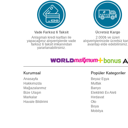
Vade Farksız 6 Taksit
Ücretsiz Kargo
Anlaşmalı kredi kartları ile
2.000₺ ve üzeri
yapacağınız alışverişlerde vade
alışverişlerinizde ücretsiz ka
farksız 6 taksit imkanından
avantajı elde edebilirsiniz.
yararlanabilirsiniz.
Kurumsal
Popüler Kategoriler
Anasayfa
Beyaz Eşya
Hakkımızda
Mutfak
Mağazalarımız
Banyo
Bize Ulaşın
Elektrikli Ev Aleti
Markalar
Hırdavat
Havale Bildirimi
Oto
Boya
Mobilya