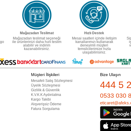
Mağazadan Teslimat
Hızlı Destek
Mağazadan teslimat seçeneği
Mesai saatleri içinde iletişim
Si
rgo
ile ürünlerinizi daha hızlı teslim
kanallarımızı kullanarak
i
alabilir ve indirim
deneyimli müşteri
v
kazanabilirsiniz.
temsilcilerimize hızla
ulaşabilirisiniz.
Müşteri İlişkileri
Bize Ulaşın
Mesafeli Satış Sözleşmesi
444 5 
Üyelik Sözleşmesi
Gizlilik & Güvenlik
0533 030 
K.V.K.K Aydınlatma
Kargo Takibi
eticaret@afeks.
Alışverişsiz Ödeme
Fatura Sorgulama