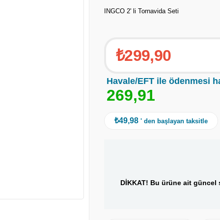
INGCO 2' li Tornavida Seti
₺299,90
Havale/EFT ile ödenmesi h
2
6
9
,
9
1
₺49,98
' den başlayan taksitle
DİKKAT! Bu ürüne ait güncel s