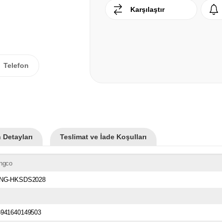
Karşılaştır
Telefon
 Detayları
Teslimat ve İade Koşulları
İngco
ING-HKSDS2028
6941640149503