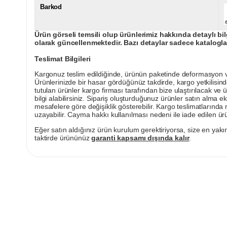
Barkod
Ürün görseli temsili olup ürünlerimiz hakkında detaylı bil
olarak güncellenmektedir. Bazı detaylar sadece kataloglar
Teslimat Bilgileri
Kargonuz teslim edildiğinde, ürünün paketinde deformasyon vey
Ürünlerinizde bir hasar gördüğünüz takdirde, kargo yetkilisind
tutulan ürünler kargo firması tarafından bize ulaştırılacak ve 
bilgi alabilirsiniz. Sipariş oluşturduğunuz ürünler satın alma ek
mesafelere göre değişiklik gösterebilir. Kargo teslimatlarınd
uzayabilir. Cayma hakkı kullanılması nedeni ile iade edilen ürü
Eğer satın aldığınız ürün kurulum gerektiriyorsa, size en yakın
taktirde ürününüz
garanti kapsamı dışında kalır
.