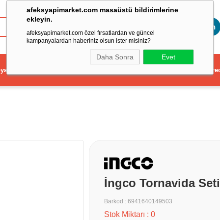
afeksyapimarket.com masaüstü bildirimlerine
ekleyin.
Toptan
afeksyapimarket.com özel fırsatlardan ve güncel
kampanyalardan haberiniz olsun ister misiniz?
Daha Sonra
Evet
ya
Elektrikli El Aleti
Aydınlatma ve Elektrik
Dekorasyon ve Ev Gere
İngco Tornavida Set
Barkod
:
6941640149503
Stok Miktarı
:
0