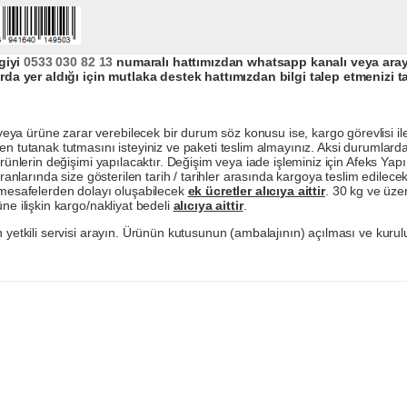
giyi
0533 030 82 13
numaralı hattımızdan whatsapp kanalı veya arayar
da yer aldığı için mutlaka destek hattımızdan bilgi talep etmenizi t
a ürüne zarar verebilecek bir durum söz konusu ise, kargo görevlisi ile b
en tutanak tutmasını isteyiniz ve paketi teslim almayınız. Aksi durumlard
ürünlerin değişimi yapılacaktır. Değişim veya iade işleminiz için Afeks Ya
ranlarında size gösterilen tarih / tarihler arasında kargoya teslim edilecekt
a mesafelerden dolayı oluşabilecek
ek ücretler alıcıya aittir
. 30 kg ve üzer
ne ilişkin kargo/nakliyat bedeli
alıcıya aittir
.
 yetkili servisi arayın. Ürünün kutusunun (ambalajının) açılması ve kurulu