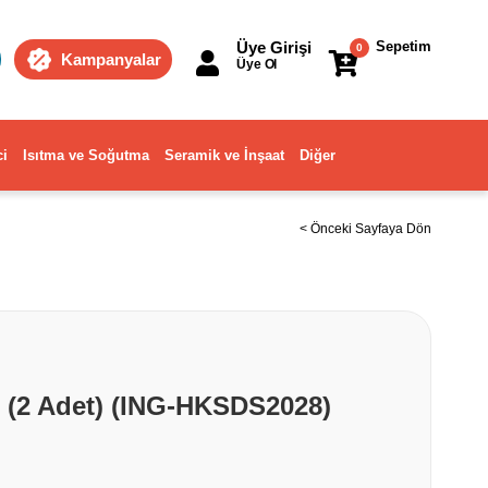
Üye Girişi
Sepetim
0
Kampanyalar
Üye Ol
ci
Isıtma ve Soğutma
Seramik ve İnşaat
Diğer
< Önceki Sayfaya Dön
i (2 Adet) (ING-HKSDS2028)