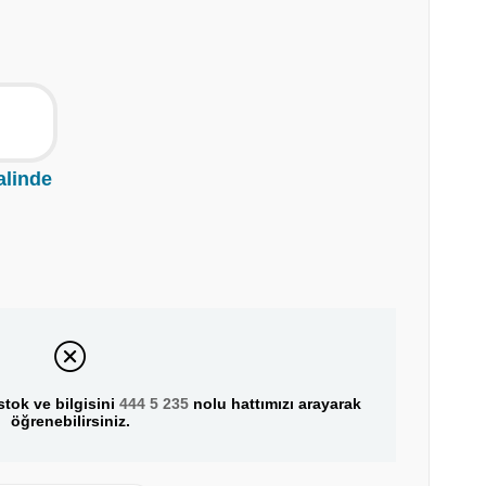
alinde
tok ve bilgisini
444 5 235
nolu hattımızı arayarak
öğrenebilirsiniz.