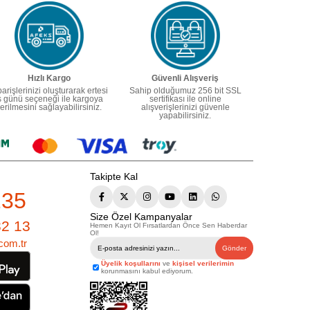
Hızlı Kargo
Güvenli Alışveriş
parişlerinizi oluşturarak ertesi
Sahip olduğumuz 256 bit SSL
ş günü seçeneği ile kargoya
sertifikası ile online
erilmesini sağlayabilirsiniz.
alışverişlerinizi güvenle
yapabilirsiniz.
Takipte Kal
235
Size Özel Kampanyalar
82 13
Hemen Kayıt Ol Fırsatlardan Önce Sen Haberdar
Ol!
com.tr
Gönder
Üyelik koşullarını
ve
kişisel verilerimin
korunmasını kabul ediyorum.