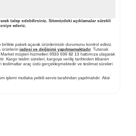
ak talep edebilirsiniz. Sitemizdeki açıklamalar sürekli
avsiye ederiz.
irlikte paketi açarak ürünlerinizin durumunu kontrol ediniz.
a ürünlerin
iadesi ve değişimi yapılmamaktadır
. Tutanak
pı Market müşteri hizmetleri
0533 030 82 13
hattımıza ulaşarak
ir. Kargo teslim süreleri, kargoya veriliş tarihinden itibaren
i teslimatlar araç üstü gerçekleşmektedir ve teslimat süreleri
m işlemi mutlaka yetkili servis tarafından yapılmalıdır. Aksi