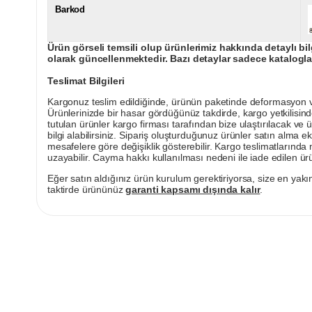
Barkod
Ürün görseli temsili olup ürünlerimiz hakkında detaylı bil
olarak güncellenmektedir. Bazı detaylar sadece kataloglar
Teslimat Bilgileri
Kargonuz teslim edildiğinde, ürünün paketinde deformasyon vey
Ürünlerinizde bir hasar gördüğünüz takdirde, kargo yetkilisind
tutulan ürünler kargo firması tarafından bize ulaştırılacak ve 
bilgi alabilirsiniz. Sipariş oluşturduğunuz ürünler satın alma ek
mesafelere göre değişiklik gösterebilir. Kargo teslimatlarınd
uzayabilir. Cayma hakkı kullanılması nedeni ile iade edilen ürü
Eğer satın aldığınız ürün kurulum gerektiriyorsa, size en yakın
taktirde ürününüz
garanti kapsamı dışında kalır
.