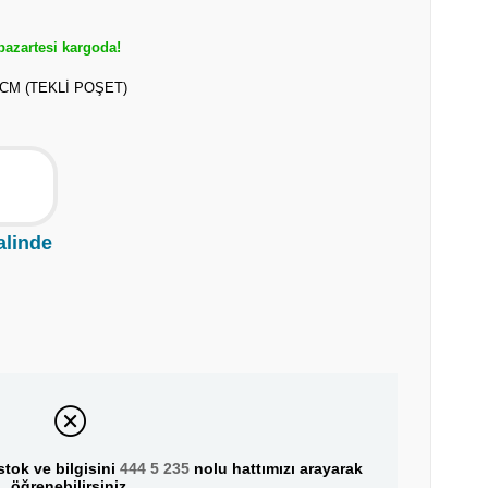
azartesi kargoda!
CM (TEKLİ POŞET)
alinde
tok ve bilgisini
444 5 235
nolu hattımızı arayarak
öğrenebilirsiniz.