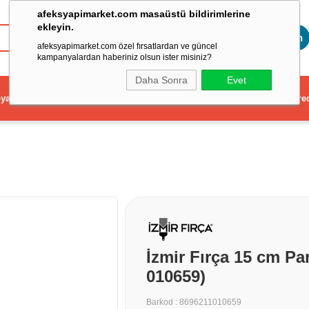
afeksyapimarket.com masaüstü bildirimlerine
ekleyin.
Toptan
afeksyapimarket.com özel fırsatlardan ve güncel
kampanyalardan haberiniz olsun ister misiniz?
Daha Sonra
Evet
ya
Elektrikli El Aleti
Aydınlatma ve Elektrik
Dekorasyon ve Ev Gere
İzmir Fırça 15 cm P
010659)
Barkod
:
8696211010659