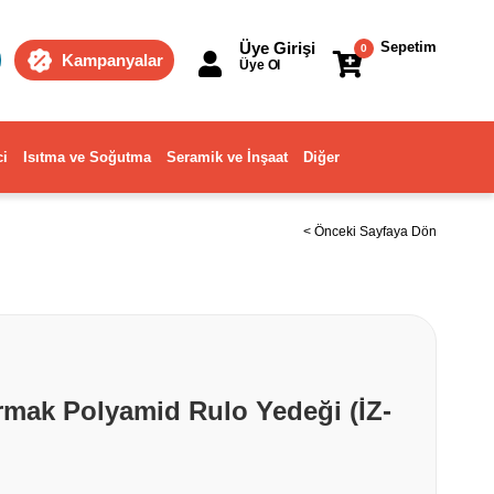
Üye Girişi
Sepetim
0
Kampanyalar
Üye Ol
ci
Isıtma ve Soğutma
Seramik ve İnşaat
Diğer
< Önceki Sayfaya Dön
armak Polyamid Rulo Yedeği (İZ-