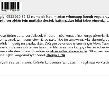
giyi
0533 030 82 13
numaralı hattımızdan whatsapp kanalı veya arayar
da yer aldığı için mutlaka destek hattımızdan bilgi talep etmenizi t
a ürüne zarar verebilecek bir durum söz konusu ise, kargo görevlisi ile b
en tutanak tutmasını isteyiniz ve paketi teslim almayınız. Aksi durumlard
ürünlerin değişimi yapılacaktır. Değişim veya iade işleminiz için Afeks Ya
ranlarında size gösterilen tarih / tarihler arasında kargoya teslim edilecekt
a mesafelerden dolayı oluşabilecek
ek ücretler alıcıya aittir
. 30 kg ve üzer
ne ilişkin kargo/nakliyat bedeli
alıcıya aittir
.
 yetkili servisi arayın. Ürünün kutusunun (ambalajının) açılması ve kurulu