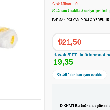
Stok Miktarı
:
0
12 saat 6 dakika 2 saniye
içerisinde
p
PARMAK POLYAMİD RULO YEDEK 15 
₺21,50
Havale/EFT ile ödenmesi h
1
9
,
3
5
₺3,58
' den başlayan taksitle
DİKKAT! Bu ürüne ait güncel s