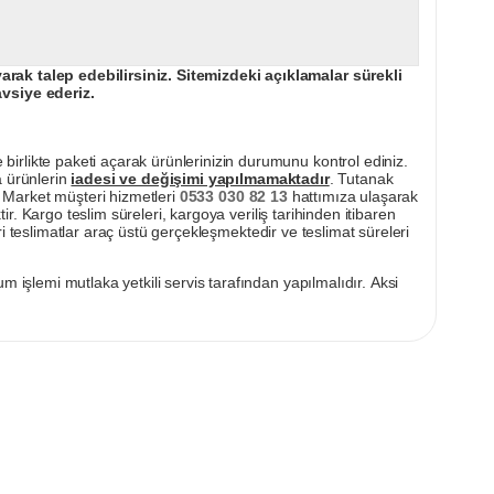
ak talep edebilirsiniz. Sitemizdeki açıklamalar sürekli
avsiye ederiz.
irlikte paketi açarak ürünlerinizin durumunu kontrol ediniz.
a ürünlerin
iadesi ve değişimi yapılmamaktadır
. Tutanak
pı Market müşteri hizmetleri
0533 030 82 13
hattımıza ulaşarak
ir. Kargo teslim süreleri, kargoya veriliş tarihinden itibaren
i teslimatlar araç üstü gerçekleşmektedir ve teslimat süreleri
m işlemi mutlaka yetkili servis tarafından yapılmalıdır. Aksi