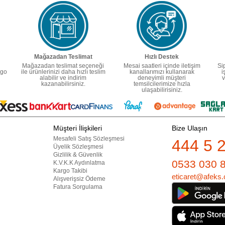
Mağazadan Teslimat
Hızlı Destek
Mağazadan teslimat seçeneği
Mesai saatleri içinde iletişim
Si
rgo
ile ürünlerinizi daha hızlı teslim
kanallarımızı kullanarak
i
alabilir ve indirim
deneyimli müşteri
v
kazanabilirsiniz.
temsilcilerimize hızla
ulaşabilirisiniz.
Müşteri İlişkileri
Bize Ulaşın
Mesafeli Satış Sözleşmesi
444 5 
Üyelik Sözleşmesi
Gizlilik & Güvenlik
0533 030 
K.V.K.K Aydınlatma
Kargo Takibi
eticaret@afeks.
Alışverişsiz Ödeme
Fatura Sorgulama