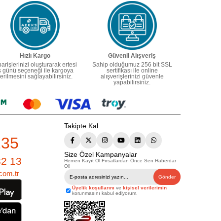
Hızlı Kargo
Güvenli Alışveriş
parişlerinizi oluşturarak ertesi
Sahip olduğumuz 256 bit SSL
ş günü seçeneği ile kargoya
sertifikası ile online
erilmesini sağlayabilirsiniz.
alışverişlerinizi güvenle
yapabilirsiniz.
Takipte Kal
235
Size Özel Kampanyalar
82 13
Hemen Kayıt Ol Fırsatlardan Önce Sen Haberdar
Ol!
com.tr
Gönder
Üyelik koşullarını
ve
kişisel verilerimin
korunmasını kabul ediyorum.