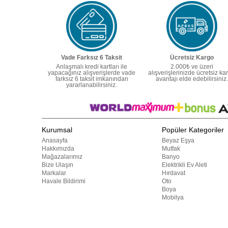
Vade Farksız 6 Taksit
Ücretsiz Kargo
Anlaşmalı kredi kartları ile
2.000₺ ve üzeri
yapacağınız alışverişlerde vade
alışverişlerinizde ücretsiz ka
farksız 6 taksit imkanından
avantajı elde edebilirsiniz.
yararlanabilirsiniz.
Kurumsal
Popüler Kategoriler
Anasayfa
Beyaz Eşya
Hakkımızda
Mutfak
Mağazalarımız
Banyo
Bize Ulaşın
Elektrikli Ev Aleti
Markalar
Hırdavat
Havale Bildirimi
Oto
Boya
Mobilya