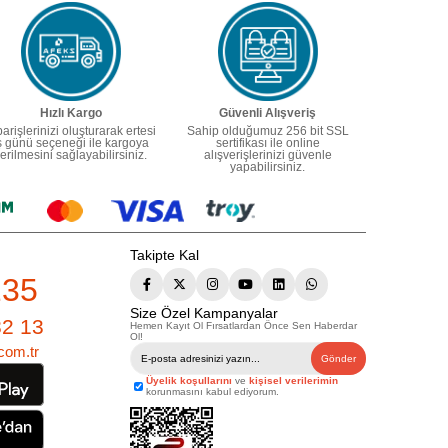
Hızlı Kargo
Güvenli Alışveriş
parişlerinizi oluşturarak ertesi
Sahip olduğumuz 256 bit SSL
ş günü seçeneği ile kargoya
sertifikası ile online
erilmesini sağlayabilirsiniz.
alışverişlerinizi güvenle
yapabilirsiniz.
Takipte Kal
235
Size Özel Kampanyalar
82 13
Hemen Kayıt Ol Fırsatlardan Önce Sen Haberdar
Ol!
com.tr
Gönder
Üyelik koşullarını
ve
kişisel verilerimin
korunmasını kabul ediyorum.