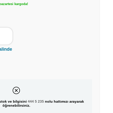
azartesi kargoda!
alinde
tok ve bilgisini
444 5 235
nolu hattımızı arayarak
öğrenebilirsiniz.