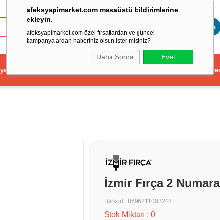
afeksyapimarket.com masaüstü bildirimlerine
ekleyin.
Toptan
afeksyapimarket.com özel fırsatlardan ve güncel
kampanyalardan haberiniz olsun ister misiniz?
Daha Sonra
Evet
ya
Elektrikli El Aleti
Aydınlatma ve Elektrik
Dekorasyon ve Ev Gere
İzmir Fırça 2 Numara
Barkod
:
8696211003248
Stok Miktarı
:
0