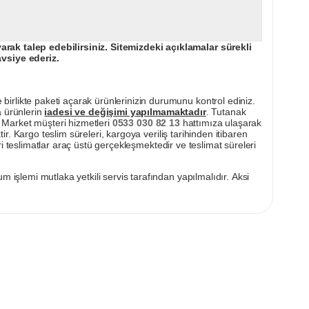
ak talep edebilirsiniz. Sitemizdeki açıklamalar sürekli
avsiye ederiz.
irlikte paketi açarak ürünlerinizin durumunu kontrol ediniz.
a ürünlerin
iadesi ve değişimi yapılmamaktadır
. Tutanak
pı Market müşteri hizmetleri
0533 030 82 13
hattımıza ulaşarak
ir. Kargo teslim süreleri, kargoya veriliş tarihinden itibaren
i teslimatlar araç üstü gerçekleşmektedir ve teslimat süreleri
m işlemi mutlaka yetkili servis tarafından yapılmalıdır. Aksi