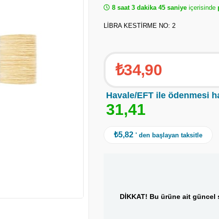
8 saat 3 dakika 45 saniye
içerisinde
p
LİBRA KESTİRME NO: 2
₺34,90
Havale/EFT ile ödenmesi h
3
1
,
4
1
₺5,82
' den başlayan taksitle
DİKKAT! Bu ürüne ait güncel s