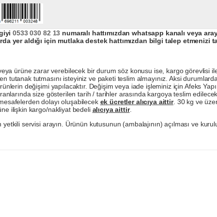
giyi
0533 030 82 13
numaralı hattımızdan whatsapp kanalı veya arayar
da yer aldığı için mutlaka destek hattımızdan bilgi talep etmenizi t
a ürüne zarar verebilecek bir durum söz konusu ise, kargo görevlisi ile b
en tutanak tutmasını isteyiniz ve paketi teslim almayınız. Aksi durumlard
ürünlerin değişimi yapılacaktır. Değişim veya iade işleminiz için Afeks Ya
ranlarında size gösterilen tarih / tarihler arasında kargoya teslim edilecekt
a mesafelerden dolayı oluşabilecek
ek ücretler alıcıya aittir
. 30 kg ve üzer
ne ilişkin kargo/nakliyat bedeli
alıcıya aittir
.
 yetkili servisi arayın. Ürünün kutusunun (ambalajının) açılması ve kurulu