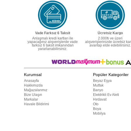
Vade Farksız 6 Taksit
Ücretsiz Kargo
Anlaşmalı kredi kartları ile
2.000₺ ve üzeri
yapacağınız alışverişlerde vade
alışverişlerinizde ücretsiz ka
farksız 6 taksit imkanından
avantajı elde edebilirsiniz.
yararlanabilirsiniz.
Kurumsal
Popüler Kategoriler
Anasayfa
Beyaz Eşya
Hakkımızda
Mutfak
Mağazalarımız
Banyo
Bize Ulaşın
Elektrikli Ev Aleti
Markalar
Hırdavat
Havale Bildirimi
Oto
Boya
Mobilya