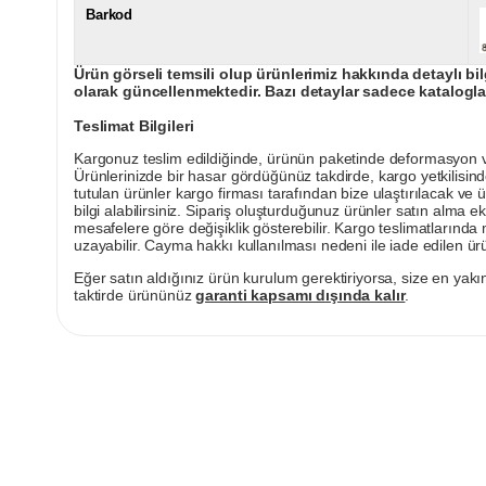
Barkod
Ürün görseli temsili olup ürünlerimiz hakkında detaylı bil
olarak güncellenmektedir. Bazı detaylar sadece kataloglar
Teslimat Bilgileri
Kargonuz teslim edildiğinde, ürünün paketinde deformasyon vey
Ürünlerinizde bir hasar gördüğünüz takdirde, kargo yetkilisind
tutulan ürünler kargo firması tarafından bize ulaştırılacak ve 
bilgi alabilirsiniz. Sipariş oluşturduğunuz ürünler satın alma ek
mesafelere göre değişiklik gösterebilir. Kargo teslimatlarınd
uzayabilir. Cayma hakkı kullanılması nedeni ile iade edilen ürü
Eğer satın aldığınız ürün kurulum gerektiriyorsa, size en yakın
taktirde ürününüz
garanti kapsamı dışında kalır
.