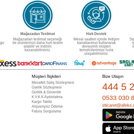
Mağazadan Teslimat
Hızlı Destek
Mağazadan teslimat seçeneği
Mesai saatleri içinde iletişim
Si
rgo
ile ürünlerinizi daha hızlı teslim
kanallarımızı kullanarak
i
alabilir ve indirim
deneyimli müşteri
v
kazanabilirsiniz.
temsilcilerimize hızla
ulaşabilirisiniz.
Müşteri İlişkileri
Bize Ulaşın
Mesafeli Satış Sözleşmesi
444 5 
Üyelik Sözleşmesi
Gizlilik & Güvenlik
0533 030 
K.V.K.K Aydınlatma
Kargo Takibi
eticaret@afeks.
Alışverişsiz Ödeme
Fatura Sorgulama