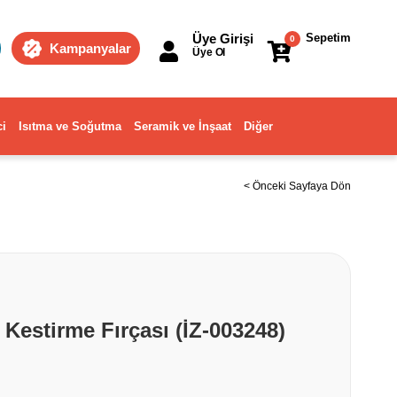
Üye Girişi
Sepetim
0
Kampanyalar
Üye Ol
ci
Isıtma ve Soğutma
Seramik ve İnşaat
Diğer
< Önceki Sayfaya Dön
 Kestirme Fırçası (İZ-003248)