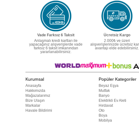
Vade Farksız 6 Taksit
Ücretsiz Kargo
Anlaşmalı kredi kartları ile
2.000₺ ve üzeri
yapacağınız alışverişlerde vade
alışverişlerinizde ücretsiz ka
farksız 6 taksit imkanından
avantajı elde edebilirsiniz.
yararlanabilirsiniz.
Kurumsal
Popüler Kategoriler
Anasayfa
Beyaz Eşya
Hakkımızda
Mutfak
Mağazalarımız
Banyo
Bize Ulaşın
Elektrikli Ev Aleti
Markalar
Hırdavat
Havale Bildirimi
Oto
Boya
Mobilya