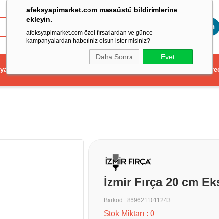
afeksyapimarket.com masaüstü bildirimlerine
ekleyin.
Toptan
afeksyapimarket.com özel fırsatlardan ve güncel
kampanyalardan haberiniz olsun ister misiniz?
Daha Sonra
Evet
ya
Elektrikli El Aleti
Aydınlatma ve Elektrik
Dekorasyon ve Ev Gere
İzmir Fırça 20 cm Ek
Barkod
:
8696211011243
Stok Miktarı
:
0