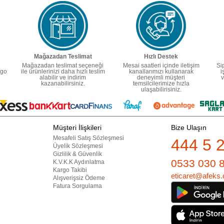
Mağazadan Teslimat
Hızlı Destek
Mağazadan teslimat seçeneği
Mesai saatleri içinde iletişim
Si
rgo
ile ürünlerinizi daha hızlı teslim
kanallarımızı kullanarak
i
alabilir ve indirim
deneyimli müşteri
v
kazanabilirsiniz.
temsilcilerimize hızla
ulaşabilirisiniz.
Müşteri İlişkileri
Bize Ulaşın
Mesafeli Satış Sözleşmesi
444 5 
Üyelik Sözleşmesi
Gizlilik & Güvenlik
0533 030 
K.V.K.K Aydınlatma
Kargo Takibi
eticaret@afeks.
Alışverişsiz Ödeme
Fatura Sorgulama