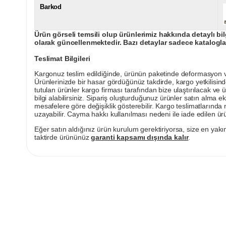
Barkod
Ürün görseli temsili olup ürünlerimiz hakkında detaylı bil
olarak güncellenmektedir. Bazı detaylar sadece kataloglar
Teslimat Bilgileri
Kargonuz teslim edildiğinde, ürünün paketinde deformasyon vey
Ürünlerinizde bir hasar gördüğünüz takdirde, kargo yetkilisind
tutulan ürünler kargo firması tarafından bize ulaştırılacak ve 
bilgi alabilirsiniz. Sipariş oluşturduğunuz ürünler satın alma ek
mesafelere göre değişiklik gösterebilir. Kargo teslimatlarınd
uzayabilir. Cayma hakkı kullanılması nedeni ile iade edilen ürü
Eğer satın aldığınız ürün kurulum gerektiriyorsa, size en yakın
taktirde ürününüz
garanti kapsamı dışında kalır
.