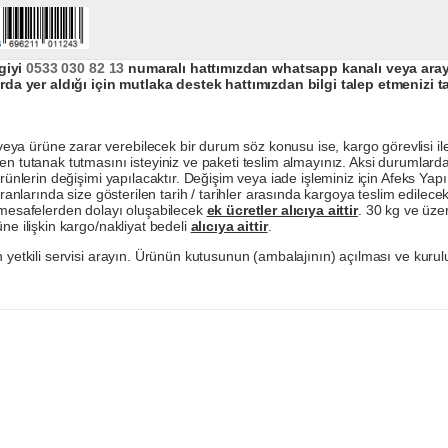
giyi
0533 030 82 13
numaralı hattımızdan whatsapp kanalı veya arayar
da yer aldığı için mutlaka destek hattımızdan bilgi talep etmenizi t
a ürüne zarar verebilecek bir durum söz konusu ise, kargo görevlisi ile b
en tutanak tutmasını isteyiniz ve paketi teslim almayınız. Aksi durumlard
ürünlerin değişimi yapılacaktır. Değişim veya iade işleminiz için Afeks Ya
ranlarında size gösterilen tarih / tarihler arasında kargoya teslim edilecekt
a mesafelerden dolayı oluşabilecek
ek ücretler alıcıya aittir
. 30 kg ve üzer
ne ilişkin kargo/nakliyat bedeli
alıcıya aittir
.
 yetkili servisi arayın. Ürünün kutusunun (ambalajının) açılması ve kurulu