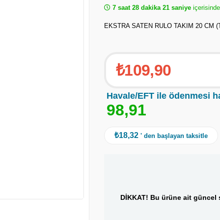
7 saat 28 dakika 20 saniye
içerisinde
EKSTRA SATEN RULO TAKIM 20 CM (T
₺109,90
Havale/EFT ile ödenmesi h
9
8
,
9
1
₺18,32
' den başlayan taksitle
DİKKAT! Bu ürüne ait güncel s