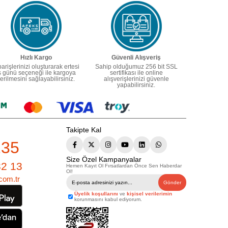
Hızlı Kargo
Güvenli Alışveriş
parişlerinizi oluşturarak ertesi
Sahip olduğumuz 256 bit SSL
ş günü seçeneği ile kargoya
sertifikası ile online
erilmesini sağlayabilirsiniz.
alışverişlerinizi güvenle
yapabilirsiniz.
Takipte Kal
235
Size Özel Kampanyalar
82 13
Hemen Kayıt Ol Fırsatlardan Önce Sen Haberdar
Ol!
com.tr
Gönder
Üyelik koşullarını
ve
kişisel verilerimin
korunmasını kabul ediyorum.