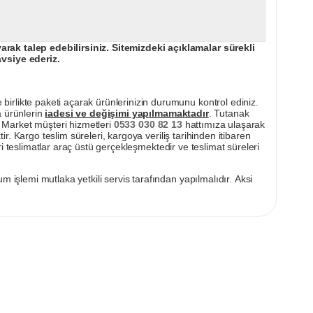
ak talep edebilirsiniz. Sitemizdeki açıklamalar sürekli
avsiye ederiz.
irlikte paketi açarak ürünlerinizin durumunu kontrol ediniz.
a ürünlerin
iadesi ve değişimi yapılmamaktadır
. Tutanak
pı Market müşteri hizmetleri
0533 030 82 13
hattımıza ulaşarak
ir. Kargo teslim süreleri, kargoya veriliş tarihinden itibaren
i teslimatlar araç üstü gerçekleşmektedir ve teslimat süreleri
m işlemi mutlaka yetkili servis tarafından yapılmalıdır. Aksi