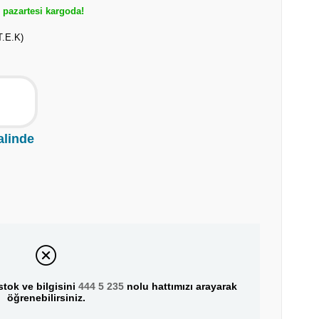
pazartesi kargoda!
.E.K)
alinde
tok ve bilgisini
444 5 235
nolu hattımızı arayarak
öğrenebilirsiniz.