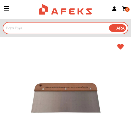
0
Üye Girişi
Üye Ol
Google İle Bağlan