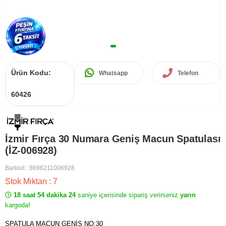
Ürün Kodu:
Whatsapp
Telefon
60426
İzmir Fırça 30 Numara Geniş Macun Spatulası
(İZ-006928)
Barkod
:
8696211006928
Stok Miktarı
:
7
18 saat 54 dakika 24
saniye içerisinde sipariş verirseniz
yarın
kargoda!
SPATULA MACUN GENİŞ NO:30