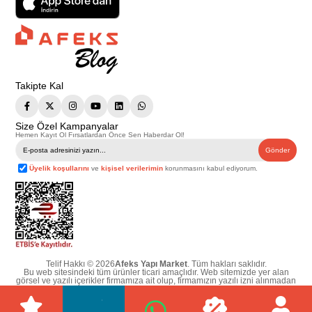
Takipte Kal
Size Özel Kampanyalar
Hemen Kayıt Ol Fırsatlardan Önce Sen Haberdar Ol!
Gönder
Üyelik koşullarını
ve
kişisel verilerimin
korunmasını kabul ediyorum.
Telif Hakkı © 2026
Afeks Yapı Market
. Tüm hakları saklıdır.
Bu web sitesindeki tüm ürünler ticari amaçlıdır. Web sitemizde yer alan
görsel ve yazılı içerikler firmamıza ait olup, firmamızın yazılı izni alınmadan
hiçbir yazılı/görsel içerik, logo, kopyalanamaz, kaynak gösterilemez ve
başka yerlerde kullanılamaz. İçeriklerin izin alınmadan kopyalanması ve
kullanılması 5846 sayılı Fikir ve Sanat Eserleri Yasasına göre suçtur.