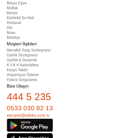
Beyaz Eşya
Mutfak
Banyo
Elektrikli Ev Aleti
Hırdavat
Oto
Boya
Mobilya
Müşteri İlişkileri
Mesafeli Satış Sözleşmesi
Üyelik Sözleşmesi
Gizlilik & Güvenlik
K.V.K.K Aydınlatma
Kargo Takibi
Alışverişsiz Ödeme
Fatura Sorgulama
Bize Ulaşın
444 5 235
0533 030 82 13
eticaret@afeks.com.tr