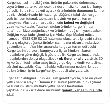
Kargonuz teslim edildiğinde, ürünün paketinde deformasyon
veya ürüne zarar verebilecek bir durum söz konusu ise, kargo
görevlisi ile birlikte paketi açarak ürünlerinizin durumunu kontrol
ediniz. Ürünlerinizde bir hasar gördüğünüz takdirde, kargo
yetkilisinden tutanak tutmasını isteyiniz ve paketi teslim
almayınız. Aksi durumlarda ürünlerin
iadesi ve değişimi
yapılmamaktadır
. Tutanak tutulan ürünler kargo firması
tarafından bize ulaştırılacak ve ürünlerin değişimi yapılacaktır.
Değişim veya iade işleminiz için Afeks Yapı Market müşteri
hizmetleri
0533 030 82 13
hattımıza ulaşarak bilgi alabilirsiniz.
Sipariş oluşturduğunuz ürünler satın alma ekranlarında size
gösterilen tarih / tarihler arasında kargoya teslim edilecektir.
Kargo teslim süreleri, kargoya veriliş tarihinden itibaren
mesafelere göre değişiklik gösterebilir. Kargo teslimatlarında
mesafelerden dolayı oluşabilecek
ek ücretler alıcıya aittir
. 30
kg ve üzeri teslimatlar araç üstü gerçekleşmektedir ve teslimat
süreleri uzayabilir. Cayma hakkı kullanılması nedeni ile iade
edilen ürüne ilişkin kargo/nakliyat bedeli
alıcıya aittir
.
Eğer satın aldığınız ürün kurulum gerektiriyorsa, size en yakın
yetkili servisi arayın. Ürünün kutusunun (ambalajının) açılması
ve kurulum işlemi mutlaka yetkili servis tarafından
yapılmalıdır. Aksi taktirde ürününüz
garanti kapsamı dışında
kalır
.