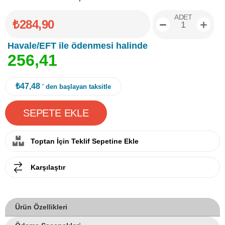
ADET
₺284,90
Havale/EFT ile ödenmesi halinde
2
5
6
,
4
1
₺47,48
' den başlayan taksitle
Toptan İçin Teklif Sepetine Ekle
Karşılaştır
Ürün Özellikleri