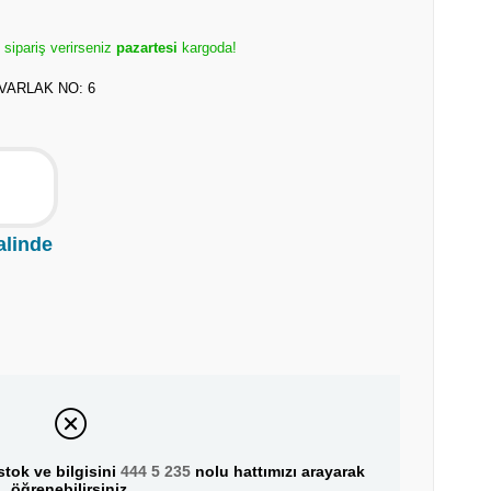
 sipariş verirseniz
pazartesi
kargoda!
VARLAK NO: 6
alinde
tok ve bilgisini
444 5 235
nolu hattımızı arayarak
öğrenebilirsiniz.