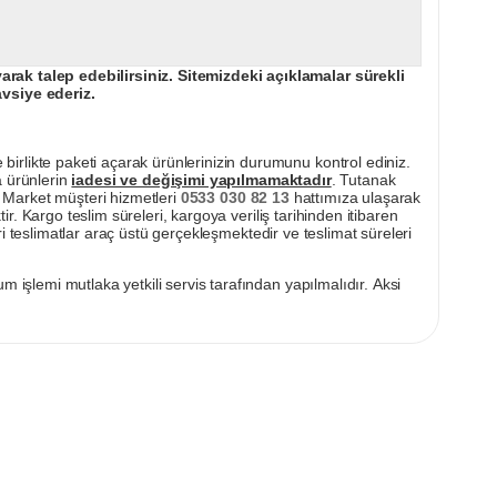
ak talep edebilirsiniz. Sitemizdeki açıklamalar sürekli
avsiye ederiz.
irlikte paketi açarak ürünlerinizin durumunu kontrol ediniz.
a ürünlerin
iadesi ve değişimi yapılmamaktadır
. Tutanak
pı Market müşteri hizmetleri
0533 030 82 13
hattımıza ulaşarak
ir. Kargo teslim süreleri, kargoya veriliş tarihinden itibaren
i teslimatlar araç üstü gerçekleşmektedir ve teslimat süreleri
m işlemi mutlaka yetkili servis tarafından yapılmalıdır. Aksi