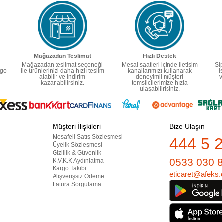
Mağazadan Teslimat
Hızlı Destek
Mağazadan teslimat seçeneği
Mesai saatleri içinde iletişim
Si
rgo
ile ürünlerinizi daha hızlı teslim
kanallarımızı kullanarak
i
alabilir ve indirim
deneyimli müşteri
v
kazanabilirsiniz.
temsilcilerimize hızla
ulaşabilirisiniz.
Müşteri İlişkileri
Bize Ulaşın
Mesafeli Satış Sözleşmesi
444 5 
Üyelik Sözleşmesi
Gizlilik & Güvenlik
0533 030 
K.V.K.K Aydınlatma
Kargo Takibi
eticaret@afeks.
Alışverişsiz Ödeme
Fatura Sorgulama