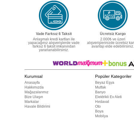
Vade Farksız 6 Taksit
Ücretsiz Kargo
Anlaşmalı kredi kartları ile
2.000₺ ve üzeri
yapacağınız alışverişlerde vade
alışverişlerinizde ücretsiz ka
farksız 6 taksit imkanından
avantajı elde edebilirsiniz.
yararlanabilirsiniz.
Kurumsal
Popüler Kategoriler
Anasayfa
Beyaz Eşya
Hakkımızda
Mutfak
Mağazalarımız
Banyo
Bize Ulaşın
Elektrikli Ev Aleti
Markalar
Hırdavat
Havale Bildirimi
Oto
Boya
Mobilya