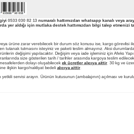
giyi
0533 030 82 13
numaralı hattımızdan whatsapp kanalı veya arayar
da yer aldığı için mutlaka destek hattımızdan bilgi talep etmenizi t
a ürüne zarar verebilecek bir durum söz konusu ise, kargo görevlisi ile b
en tutanak tutmasını isteyiniz ve paketi teslim almayınız. Aksi durumlard
ürünlerin değişimi yapılacaktır. Değişim veya iade işleminiz için Afeks Ya
ranlarında size gösterilen tarih / tarihler arasında kargoya teslim edilecekt
a mesafelerden dolayı oluşabilecek
ek ücretler alıcıya aittir
. 30 kg ve üzer
ne ilişkin kargo/nakliyat bedeli
alıcıya aittir
.
 yetkili servisi arayın. Ürünün kutusunun (ambalajının) açılması ve kurulu