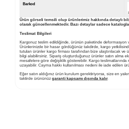
Barkod
Ürün görseli temsili olup ürünlerimiz hakkında detaylı bil
olarak güncellenmektedir. Bazı detaylar sadece kataloglar
Teslimat Bilgileri
Kargonuz teslim edildiğinde, ürünün paketinde deformasyon vey
Ürünlerinizde bir hasar gördüğünüz takdirde, kargo yetkilisind
tutulan ürünler kargo firması tarafından bize ulaştırılacak ve 
bilgi alabilirsiniz. Sipariş oluşturduğunuz ürünler satın alma ek
mesafelere göre değişiklik gösterebilir. Kargo teslimatlarınd
uzayabilir. Cayma hakkı kullanılması nedeni ile iade edilen ürü
Eğer satın aldığınız ürün kurulum gerektiriyorsa, size en yakın
taktirde ürününüz
garanti kapsamı dışında kalır
.