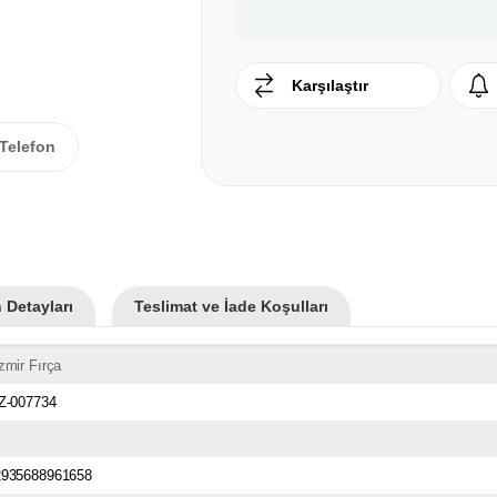
Karşılaştır
Telefon
 Detayları
Teslimat ve İade Koşulları
zmir Fırça
İZ-007734
2935688961658