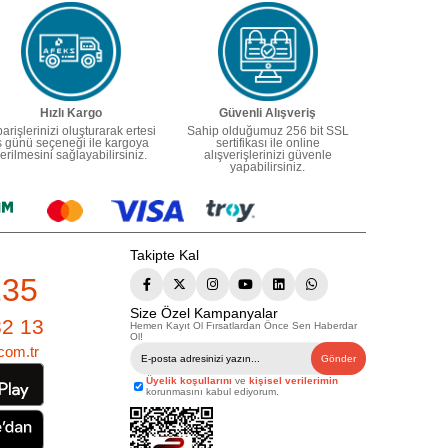
Hızlı Kargo
Güvenli Alışveriş
parişlerinizi oluşturarak ertesi
Sahip olduğumuz 256 bit SSL
ş günü seçeneği ile kargoya
sertifikası ile online
erilmesini sağlayabilirsiniz.
alışverişlerinizi güvenle
yapabilirsiniz.
Takipte Kal
235
Size Özel Kampanyalar
82 13
Hemen Kayıt Ol Fırsatlardan Önce Sen Haberdar
Ol!
com.tr
Gönder
Üyelik koşullarını
ve
kişisel verilerimin
korunmasını kabul ediyorum.