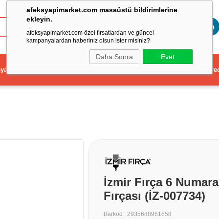
afeksyapimarket.com masaüstü bildirimlerine
ekleyin.
Toptan
afeksyapimarket.com özel fırsatlardan ve güncel
kampanyalardan haberiniz olsun ister misiniz?
Daha Sonra
Evet
ya
Elektrikli El Aleti
Aydınlatma ve Elektrik
Dekorasyon ve Ev Gere
İzmir Fırça 6 Numar
Fırçası (İZ-007734)
Barkod
:
2935688961658