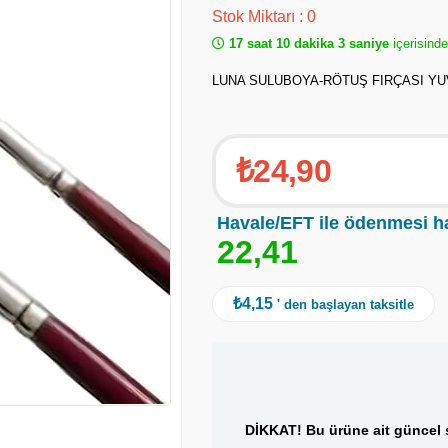
Stok Miktarı
:
0
17 saat 10 dakika 3 saniye
içerisinde
LUNA SULUBOYA-RÖTUŞ FIRÇASI YU
₺24,90
Havale/EFT ile ödenmesi h
2
2
,
4
1
₺4,15
' den başlayan taksitle
DİKKAT! Bu ürüne ait güncel s