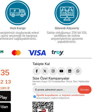
Hızlı Kargo
Güvenli Alışveriş
parişlerinizi oluşturarak ertesi
Sahip olduğumuz 256 bit SSL
ş günü seçeneği ile kargoya
sertifikası ile online
erilmesini sağlayabilirsiniz.
alışverişlerinizi güvenle
yapabilirsiniz.
Takipte Kal
235
Size Özel Kampanyalar
82 13
Hemen Kayıt Ol Fırsatlardan Önce Sen Haberdar
Ol!
com.tr
Gönder
Üyelik koşullarını
ve
kişisel verilerimin
korunmasını kabul ediyorum.