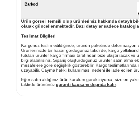
Barkod
Ürün görseli temsili olup ürünlerimiz hakkında detaylı bil
olarak güncellenmektedir. Bazı detaylar sadece kataloglar
Teslimat Bilgileri
Kargonuz teslim edildiğinde, ürünün paketinde deformasyon vey
Ürünlerinizde bir hasar gördüğünüz takdirde, kargo yetkilisind
tutulan ürünler kargo firması tarafından bize ulaştırılacak ve 
bilgi alabilirsiniz. Sipariş oluşturduğunuz ürünler satın alma ek
mesafelere göre değişiklik gösterebilir. Kargo teslimatlarınd
uzayabilir. Cayma hakkı kullanılması nedeni ile iade edilen ürü
Eğer satın aldığınız ürün kurulum gerektiriyorsa, size en yakın
taktirde ürününüz
garanti kapsamı dışında kalır
.