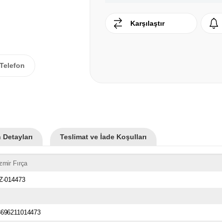
Karşılaştır
Telefon
 Detayları
Teslimat ve İade Koşulları
zmir Fırça
İZ-014473
8696211014473