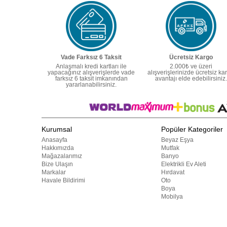
Vade Farksız 6 Taksit
Ücretsiz Kargo
Anlaşmalı kredi kartları ile
2.000₺ ve üzeri
yapacağınız alışverişlerde vade
alışverişlerinizde ücretsiz ka
farksız 6 taksit imkanından
avantajı elde edebilirsiniz.
yararlanabilirsiniz.
Kurumsal
Popüler Kategoriler
Anasayfa
Beyaz Eşya
Hakkımızda
Mutfak
Mağazalarımız
Banyo
Bize Ulaşın
Elektrikli Ev Aleti
Markalar
Hırdavat
Havale Bildirimi
Oto
Boya
Mobilya