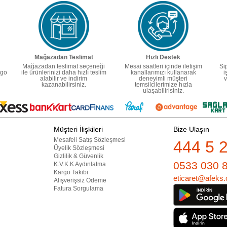
Mağazadan Teslimat
Hızlı Destek
Mağazadan teslimat seçeneği
Mesai saatleri içinde iletişim
Si
rgo
ile ürünlerinizi daha hızlı teslim
kanallarımızı kullanarak
i
alabilir ve indirim
deneyimli müşteri
v
kazanabilirsiniz.
temsilcilerimize hızla
ulaşabilirisiniz.
Müşteri İlişkileri
Bize Ulaşın
Mesafeli Satış Sözleşmesi
444 5 
Üyelik Sözleşmesi
Gizlilik & Güvenlik
0533 030 
K.V.K.K Aydınlatma
Kargo Takibi
eticaret@afeks.
Alışverişsiz Ödeme
Fatura Sorgulama