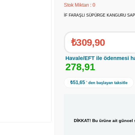
Stok Miktarı
:
0
İF FARAŞLI SÜPÜRGE KANGURU SAP
₺309,90
Havale/EFT ile ödenmesi h
2
7
8
,
9
1
₺51,65
' den başlayan taksitle
DİKKAT! Bu ürüne ait güncel s