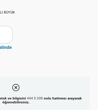
LI BÜYÜK
alinde
tok ve bilgisini
444 5 235
nolu hattımızı arayarak
öğrenebilirsiniz.