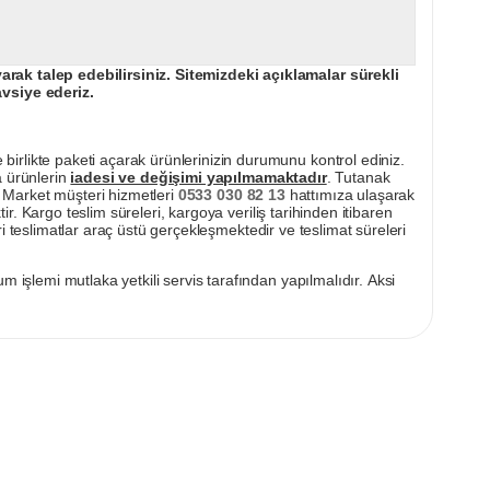
ak talep edebilirsiniz. Sitemizdeki açıklamalar sürekli
avsiye ederiz.
irlikte paketi açarak ürünlerinizin durumunu kontrol ediniz.
a ürünlerin
iadesi ve değişimi yapılmamaktadır
. Tutanak
pı Market müşteri hizmetleri
0533 030 82 13
hattımıza ulaşarak
ir. Kargo teslim süreleri, kargoya veriliş tarihinden itibaren
i teslimatlar araç üstü gerçekleşmektedir ve teslimat süreleri
m işlemi mutlaka yetkili servis tarafından yapılmalıdır. Aksi