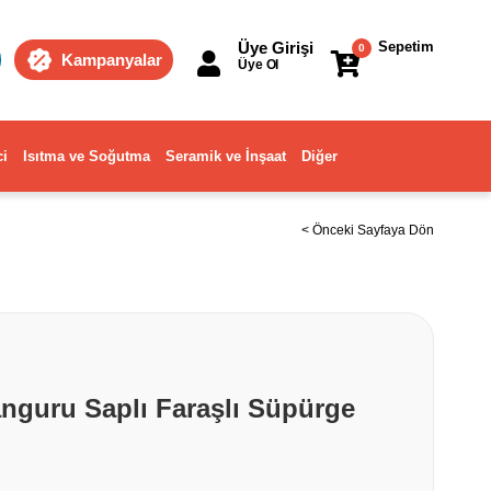
Üye Girişi
Sepetim
0
Kampanyalar
Üye Ol
ci
Isıtma ve Soğutma
Seramik ve İnşaat
Diğer
< Önceki Sayfaya Dön
anguru Saplı Faraşlı Süpürge