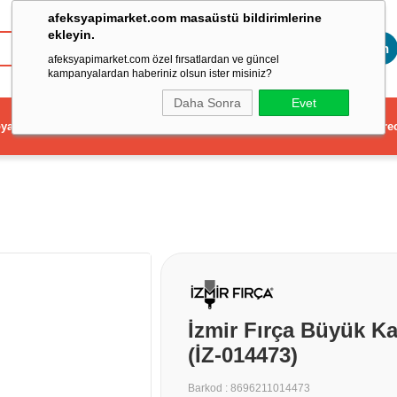
afeksyapimarket.com masaüstü bildirimlerine
ekleyin.
Toptan
afeksyapimarket.com özel fırsatlardan ve güncel
kampanyalardan haberiniz olsun ister misiniz?
Daha Sonra
Evet
ya
Elektrikli El Aleti
Aydınlatma ve Elektrik
Dekorasyon ve Ev Gere
İzmir Fırça Büyük K
(İZ-014473)
Barkod
:
8696211014473