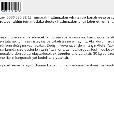
giyi
0533 030 82 13
numaralı hattımızdan whatsapp kanalı veya arayar
da yer aldığı için mutlaka destek hattımızdan bilgi talep etmenizi t
a ürüne zarar verebilecek bir durum söz konusu ise, kargo görevlisi ile b
en tutanak tutmasını isteyiniz ve paketi teslim almayınız. Aksi durumlard
ürünlerin değişimi yapılacaktır. Değişim veya iade işleminiz için Afeks Ya
ranlarında size gösterilen tarih / tarihler arasında kargoya teslim edilecekt
a mesafelerden dolayı oluşabilecek
ek ücretler alıcıya aittir
. 30 kg ve üzer
ne ilişkin kargo/nakliyat bedeli
alıcıya aittir
.
 yetkili servisi arayın. Ürünün kutusunun (ambalajının) açılması ve kurulu