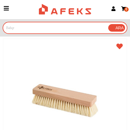
0
Üye Girişi
Üye Ol
Google İle Bağlan