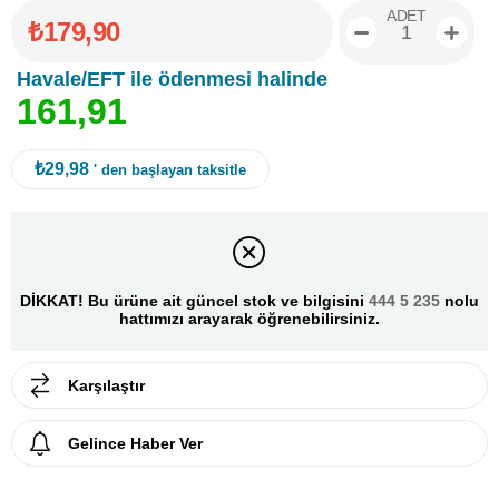
ADET
₺179,90
Havale/EFT ile ödenmesi halinde
1
6
1
,
9
1
₺29,98
' den başlayan taksitle
DİKKAT! Bu ürüne ait güncel stok ve bilgisini
444 5 235
nolu
hattımızı arayarak öğrenebilirsiniz.
Karşılaştır
Gelince Haber Ver