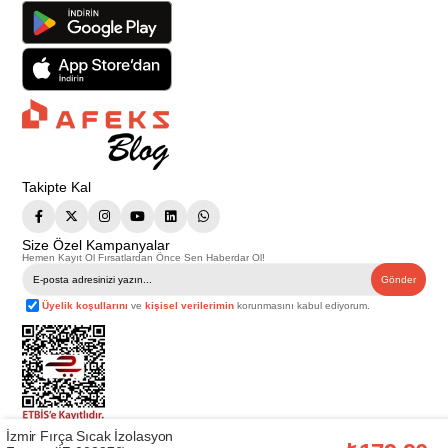
Takipte Kal
Size Özel Kampanyalar
Hemen Kayıt Ol Fırsatlardan Önce Sen Haberdar Ol!
Gönder
Üyelik koşullarını
ve
kişisel verilerimin
korunmasını kabul ediyorum.
İzmir Fırça Sıcak İzolasyon
Telif Hakkı © 2026
Afeks Yapı Market
. Tüm hakları saklıdır.