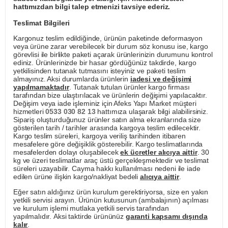
hattımızdan bilgi talep etmenizi tavsiye ederiz.
Teslimat Bilgileri
Kargonuz teslim edildiğinde, ürünün paketinde deformasyon
veya ürüne zarar verebilecek bir durum söz konusu ise, kargo
görevlisi ile birlikte paketi açarak ürünlerinizin durumunu kontrol
ediniz. Ürünlerinizde bir hasar gördüğünüz takdirde, kargo
yetkilisinden tutanak tutmasını isteyiniz ve paketi teslim
almayınız. Aksi durumlarda ürünlerin
iadesi ve değişimi
yapılmamaktadır
. Tutanak tutulan ürünler kargo firması
tarafından bize ulaştırılacak ve ürünlerin değişimi yapılacaktır.
Değişim veya iade işleminiz için Afeks Yapı Market müşteri
hizmetleri
0533 030 82 13
hattımıza ulaşarak bilgi alabilirsiniz.
Sipariş oluşturduğunuz ürünler satın alma ekranlarında size
gösterilen tarih / tarihler arasında kargoya teslim edilecektir.
Kargo teslim süreleri, kargoya veriliş tarihinden itibaren
mesafelere göre değişiklik gösterebilir. Kargo teslimatlarında
mesafelerden dolayı oluşabilecek
ek ücretler alıcıya aittir
. 30
kg ve üzeri teslimatlar araç üstü gerçekleşmektedir ve teslimat
süreleri uzayabilir. Cayma hakkı kullanılması nedeni ile iade
edilen ürüne ilişkin kargo/nakliyat bedeli
alıcıya aittir
.
Eğer satın aldığınız ürün kurulum gerektiriyorsa, size en yakın
yetkili servisi arayın. Ürünün kutusunun (ambalajının) açılması
ve kurulum işlemi mutlaka yetkili servis tarafından
yapılmalıdır. Aksi taktirde ürününüz
garanti kapsamı dışında
kalır
.