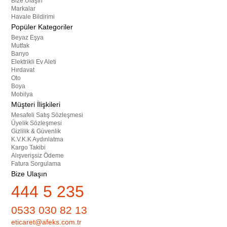
Bize Ulaşın
Markalar
Havale Bildirimi
Popüler Kategoriler
Beyaz Eşya
Mutfak
Banyo
Elektrikli Ev Aleti
Hırdavat
Oto
Boya
Mobilya
Müşteri İlişkileri
Mesafeli Satış Sözleşmesi
Üyelik Sözleşmesi
Gizlilik & Güvenlik
K.V.K.K Aydınlatma
Kargo Takibi
Alışverişsiz Ödeme
Fatura Sorgulama
Bize Ulaşın
444 5 235
0533 030 82 13
eticaret@afeks.com.tr