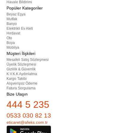
Havale Bildirimi
Popüler Kategoriler
Beyaz Eşya
Mutfak
Banyo
Elektrikli Ev Aleti
Hırdavat
Oto
Boya
Mobilya
Müşteri İlişkileri
Mesafeli Satış Sözleşmesi
Üyelik Sözleşmesi
Gizlilik & Güvenlik
K.V.K.K Aydınlatma
Kargo Takibi
Alışverişsiz Ödeme
Fatura Sorgulama
Bize Ulaşın
444 5 235
0533 030 82 13
eticaret@afeks.com.tr