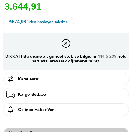
3
.
6
4
4
,
9
1
₺674,98
' den başlayan taksitle
DİKKAT! Bu ürüne ait güncel stok ve bilgisini
444 5 235
nolu
hattımızı arayarak öğrenebilirsiniz.
Karşılaştır
Kargo Bedava
Gelince Haber Ver