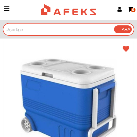
0
Üye Girişi
Üye Ol
Google İle Bağlan