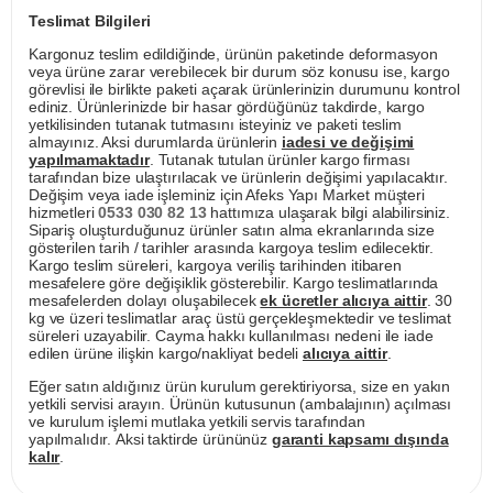
Teslimat Bilgileri
Kargonuz teslim edildiğinde, ürünün paketinde deformasyon
veya ürüne zarar verebilecek bir durum söz konusu ise, kargo
görevlisi ile birlikte paketi açarak ürünlerinizin durumunu kontrol
ediniz. Ürünlerinizde bir hasar gördüğünüz takdirde, kargo
yetkilisinden tutanak tutmasını isteyiniz ve paketi teslim
almayınız. Aksi durumlarda ürünlerin
iadesi ve değişimi
yapılmamaktadır
. Tutanak tutulan ürünler kargo firması
tarafından bize ulaştırılacak ve ürünlerin değişimi yapılacaktır.
Değişim veya iade işleminiz için Afeks Yapı Market müşteri
hizmetleri
0533 030 82 13
hattımıza ulaşarak bilgi alabilirsiniz.
Sipariş oluşturduğunuz ürünler satın alma ekranlarında size
gösterilen tarih / tarihler arasında kargoya teslim edilecektir.
Kargo teslim süreleri, kargoya veriliş tarihinden itibaren
mesafelere göre değişiklik gösterebilir. Kargo teslimatlarında
mesafelerden dolayı oluşabilecek
ek ücretler alıcıya aittir
. 30
kg ve üzeri teslimatlar araç üstü gerçekleşmektedir ve teslimat
süreleri uzayabilir. Cayma hakkı kullanılması nedeni ile iade
edilen ürüne ilişkin kargo/nakliyat bedeli
alıcıya aittir
.
Eğer satın aldığınız ürün kurulum gerektiriyorsa, size en yakın
yetkili servisi arayın. Ürünün kutusunun (ambalajının) açılması
ve kurulum işlemi mutlaka yetkili servis tarafından
yapılmalıdır. Aksi taktirde ürününüz
garanti kapsamı dışında
kalır
.