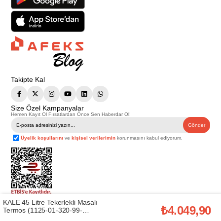
Takipte Kal
Size Özel Kampanyalar
Hemen Kayıt Ol Fırsatlardan Önce Sen Haberdar Ol!
Gönder
Üyelik koşullarını
ve
kişisel verilerimin
korunmasını kabul ediyorum.
KALE 45 Litre Tekerlekli Masalı
Telif Hakkı © 2026
Afeks Yapı Market
. Tüm hakları saklıdır.
₺4.049,90
Termos (1125-01-320-99-
Bu web sitesindeki tüm ürünler ticari amaçlıdır. Web sitemizde yer alan
228872)
görsel ve yazılı içerikler firmamıza ait olup, firmamızın yazılı izni alınmadan