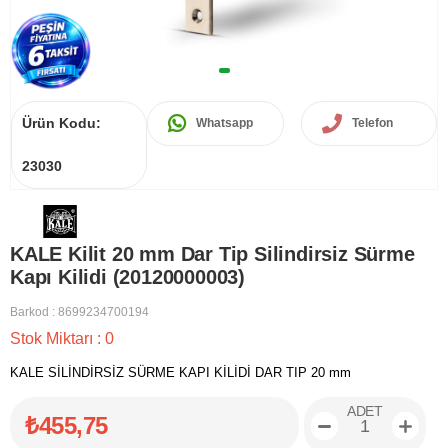
Ürün Kodu:
Whatsapp
Telefon
23030
KALE Kilit 20 mm Dar Tip Silindirsiz Sürme
Kapı Kilidi (20120000003)
Barkod
:
8699234700194
Stok Miktarı
:
0
KALE SİLİNDİRSİZ SÜRME KAPI KİLİDİ DAR TIP 20 mm
ADET
₺455,75