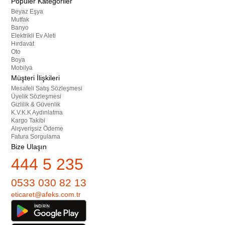
Popüler Kategoriler
Beyaz Eşya
Mutfak
Banyo
Elektrikli Ev Aleti
Hırdavat
Oto
Boya
Mobilya
Müşteri İlişkileri
Mesafeli Satış Sözleşmesi
Üyelik Sözleşmesi
Gizlilik & Güvenlik
K.V.K.K Aydınlatma
Kargo Takibi
Alışverişsiz Ödeme
Fatura Sorgulama
Bize Ulaşın
444 5 235
0533 030 82 13
eticaret@afeks.com.tr