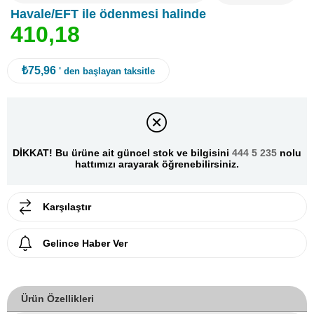
Havale/EFT ile ödenmesi halinde
4
1
0
,
1
8
₺75,96
' den başlayan taksitle
DİKKAT! Bu ürüne ait güncel stok ve bilgisini
444 5 235
nolu
hattımızı arayarak öğrenebilirsiniz.
Karşılaştır
Gelince Haber Ver
Ürün Özellikleri