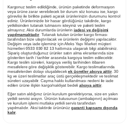
Kargonuz teslim edildiğinde, ürünün paketinde deformasyon
veya ürüne zarar verebilecek bir durum söz konusu ise, kargo
görevlisi ile birlikte paketi açarak ürünlerinizin durumunu kontrol
ediniz. Ürünlerinizde bir hasar gördüğünüz takdirde, kargo
yetkilisinden tutanak tutmasını isteyiniz ve paketi teslim
almayınız. Aksi durumlarda ürünlerin
iadesi ve değişimi
yapılmamaktadır
. Tutanak tutulan ürünler kargo firması
tarafından bize ulaştırılacak ve ürünlerin değişimi yapılacaktır.
Değişim veya iade işleminiz için Afeks Yapı Market müşteri
hizmetleri
0533 030 82 13
hattımıza ulaşarak bilgi alabilirsiniz.
Sipariş oluşturduğunuz ürünler satın alma ekranlarında size
gösterilen tarih / tarihler arasında kargoya teslim edilecektir.
Kargo teslim süreleri, kargoya veriliş tarihinden itibaren
mesafelere göre değişiklik gösterebilir. Kargo teslimatlarında
mesafelerden dolayı oluşabilecek
ek ücretler alıcıya aittir
. 30
kg ve üzeri teslimatlar araç üstü gerçekleşmektedir ve teslimat
süreleri uzayabilir. Cayma hakkı kullanılması nedeni ile iade
edilen ürüne ilişkin kargo/nakliyat bedeli
alıcıya aittir
.
Eğer satın aldığınız ürün kurulum gerektiriyorsa, size en yakın
yetkili servisi arayın. Ürünün kutusunun (ambalajının) açılması
ve kurulum işlemi mutlaka yetkili servis tarafından
yapılmalıdır. Aksi taktirde ürününüz
garanti kapsamı dışında
kalır
.