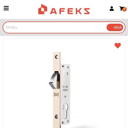
0
Üye Girişi
Üye Ol
Google İle Bağlan