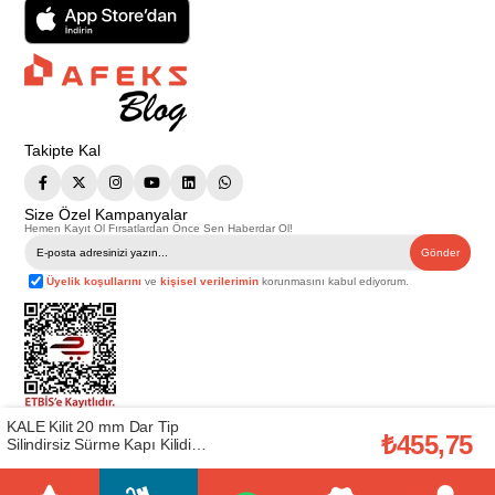
Takipte Kal
Size Özel Kampanyalar
Hemen Kayıt Ol Fırsatlardan Önce Sen Haberdar Ol!
Gönder
Üyelik koşullarını
ve
kişisel verilerimin
korunmasını kabul ediyorum.
KALE Kilit 20 mm Dar Tip
Telif Hakkı © 2026
Afeks Yapı Market
. Tüm hakları saklıdır.
₺455,75
Silindirsiz Sürme Kapı Kilidi
Bu web sitesindeki tüm ürünler ticari amaçlıdır. Web sitemizde yer alan
görsel ve yazılı içerikler firmamıza ait olup, firmamızın yazılı izni alınmadan
(20120000003)
hiçbir yazılı/görsel içerik, logo, kopyalanamaz, kaynak gösterilemez ve
başka yerlerde kullanılamaz. İçeriklerin izin alınmadan kopyalanması ve