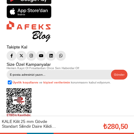
Takipte Kal
Size Özel Kampanyalar
Hemen Kayıt Ol Fırsatlardan Önce Sen Haberdar Ol!
Gönder
Üyelik koşullarını
ve
kişisel verilerimin
korunmasını kabul ediyorum.
KALE Kilit 25 mm Gövde
Telif Hakkı © 2026
Afeks Yapı Market
. Tüm hakları saklıdır.
₺280,50
Standart Silindir Daire Kilidi
Bu web sitesindeki tüm ürünler ticari amaçlıdır. Web sitemizde yer alan
(15325000011)
görsel ve yazılı içerikler firmamıza ait olup, firmamızın yazılı izni alınmadan