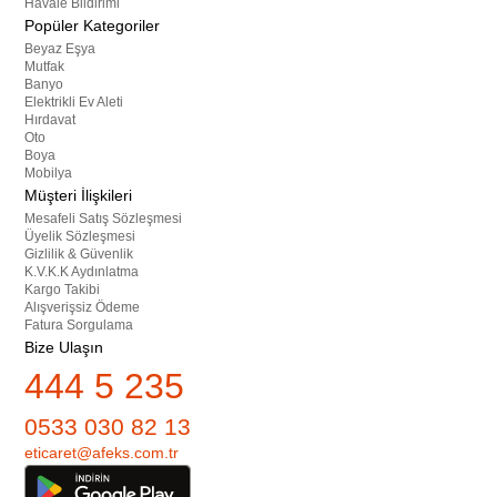
Havale Bildirimi
Popüler Kategoriler
Beyaz Eşya
Mutfak
Banyo
Elektrikli Ev Aleti
Hırdavat
Oto
Boya
Mobilya
Müşteri İlişkileri
Mesafeli Satış Sözleşmesi
Üyelik Sözleşmesi
Gizlilik & Güvenlik
K.V.K.K Aydınlatma
Kargo Takibi
Alışverişsiz Ödeme
Fatura Sorgulama
Bize Ulaşın
444 5 235
0533 030 82 13
eticaret@afeks.com.tr