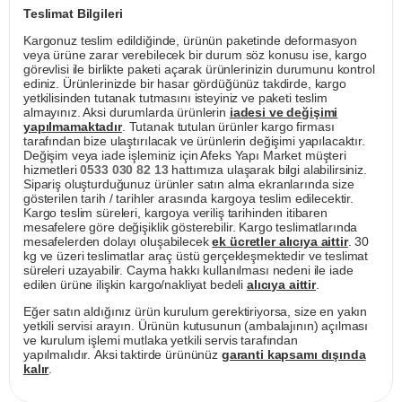
Teslimat Bilgileri
Kargonuz teslim edildiğinde, ürünün paketinde deformasyon
veya ürüne zarar verebilecek bir durum söz konusu ise, kargo
görevlisi ile birlikte paketi açarak ürünlerinizin durumunu kontrol
ediniz. Ürünlerinizde bir hasar gördüğünüz takdirde, kargo
yetkilisinden tutanak tutmasını isteyiniz ve paketi teslim
almayınız. Aksi durumlarda ürünlerin
iadesi ve değişimi
yapılmamaktadır
. Tutanak tutulan ürünler kargo firması
tarafından bize ulaştırılacak ve ürünlerin değişimi yapılacaktır.
Değişim veya iade işleminiz için Afeks Yapı Market müşteri
hizmetleri
0533 030 82 13
hattımıza ulaşarak bilgi alabilirsiniz.
Sipariş oluşturduğunuz ürünler satın alma ekranlarında size
gösterilen tarih / tarihler arasında kargoya teslim edilecektir.
Kargo teslim süreleri, kargoya veriliş tarihinden itibaren
mesafelere göre değişiklik gösterebilir. Kargo teslimatlarında
mesafelerden dolayı oluşabilecek
ek ücretler alıcıya aittir
. 30
kg ve üzeri teslimatlar araç üstü gerçekleşmektedir ve teslimat
süreleri uzayabilir. Cayma hakkı kullanılması nedeni ile iade
edilen ürüne ilişkin kargo/nakliyat bedeli
alıcıya aittir
.
Eğer satın aldığınız ürün kurulum gerektiriyorsa, size en yakın
yetkili servisi arayın. Ürünün kutusunun (ambalajının) açılması
ve kurulum işlemi mutlaka yetkili servis tarafından
yapılmalıdır. Aksi taktirde ürününüz
garanti kapsamı dışında
kalır
.