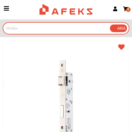
0
Üye Girişi
Üye Ol
Google İle Bağlan