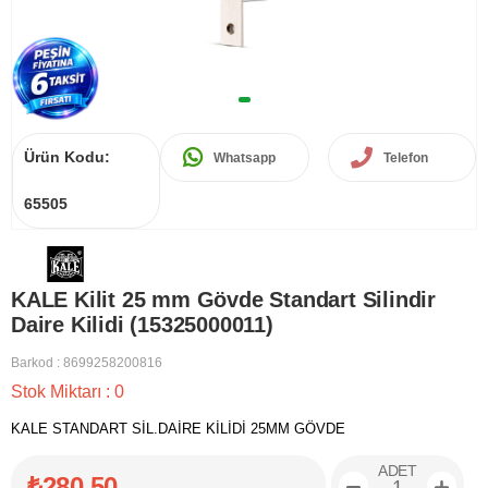
Ürün Kodu:
Whatsapp
Telefon
65505
KALE Kilit 25 mm Gövde Standart Silindir
Daire Kilidi (15325000011)
Barkod
:
8699258200816
Stok Miktarı
:
0
KALE STANDART SİL.DAİRE KİLİDİ 25MM GÖVDE
ADET
₺280,50