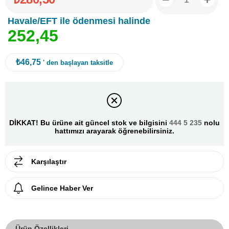
Havale/EFT ile ödenmesi halinde
2
5
2
,
4
5
₺46,75
' den başlayan taksitle
DİKKAT! Bu ürüne ait güncel stok ve bilgisini
444 5 235
nolu
hattımızı arayarak öğrenebilirsiniz.
Karşılaştır
Gelince Haber Ver
Ürün Özellikleri