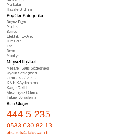
Markalar
Havale Bildirimi
Popüler Kategoriler
Beyaz Eşya
Mutfak
Banyo
Elektrikli Ev Aleti
Hırdavat
Oto
Boya
Mobilya
Müşteri İlişkileri
Mesafeli Satış Sözleşmesi
Üyelik Sözleşmesi
Gizlilik & Güvenlik
K.V.K.K Aydınlatma
Kargo Takibi
Alışverişsiz Ödeme
Fatura Sorgulama
Bize Ulaşın
444 5 235
0533 030 82 13
eticaret@afeks.com.tr