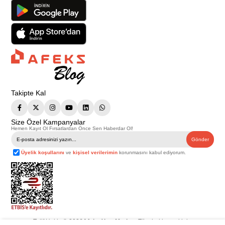
Takipte Kal
Size Özel Kampanyalar
Hemen Kayıt Ol Fırsatlardan Önce Sen Haberdar Ol!
Gönder
Üyelik koşullarını
ve
kişisel verilerimin
korunmasını kabul ediyorum.
Telif Hakkı © 2026
Afeks Yapı Market
. Tüm hakları saklıdır.