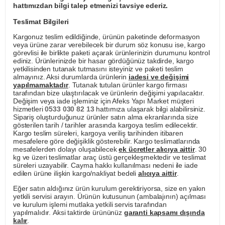
hattımızdan bilgi talep etmenizi tavsiye ederiz.
Teslimat Bilgileri
Kargonuz teslim edildiğinde, ürünün paketinde deformasyon
veya ürüne zarar verebilecek bir durum söz konusu ise, kargo
görevlisi ile birlikte paketi açarak ürünlerinizin durumunu kontrol
ediniz. Ürünlerinizde bir hasar gördüğünüz takdirde, kargo
yetkilisinden tutanak tutmasını isteyiniz ve paketi teslim
almayınız. Aksi durumlarda ürünlerin
iadesi ve değişimi
yapılmamaktadır
. Tutanak tutulan ürünler kargo firması
tarafından bize ulaştırılacak ve ürünlerin değişimi yapılacaktır.
Değişim veya iade işleminiz için Afeks Yapı Market müşteri
hizmetleri
0533 030 82 13
hattımıza ulaşarak bilgi alabilirsiniz.
Sipariş oluşturduğunuz ürünler satın alma ekranlarında size
gösterilen tarih / tarihler arasında kargoya teslim edilecektir.
Kargo teslim süreleri, kargoya veriliş tarihinden itibaren
mesafelere göre değişiklik gösterebilir. Kargo teslimatlarında
mesafelerden dolayı oluşabilecek
ek ücretler alıcıya aittir
. 30
kg ve üzeri teslimatlar araç üstü gerçekleşmektedir ve teslimat
süreleri uzayabilir. Cayma hakkı kullanılması nedeni ile iade
edilen ürüne ilişkin kargo/nakliyat bedeli
alıcıya aittir
.
Eğer satın aldığınız ürün kurulum gerektiriyorsa, size en yakın
yetkili servisi arayın. Ürünün kutusunun (ambalajının) açılması
ve kurulum işlemi mutlaka yetkili servis tarafından
yapılmalıdır. Aksi taktirde ürününüz
garanti kapsamı dışında
kalır
.