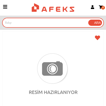
0
Üye Girişi
Üye Ol
Google İle Bağlan