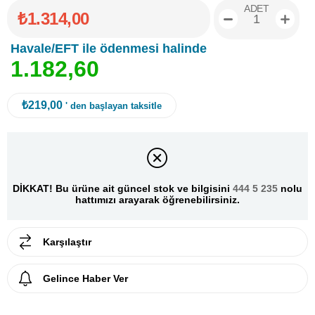
ADET
₺1.314,00
Havale/EFT ile ödenmesi halinde
1
.
1
8
2
,
6
0
₺219,00
' den başlayan taksitle
DİKKAT! Bu ürüne ait güncel stok ve bilgisini
444 5 235
nolu
hattımızı arayarak öğrenebilirsiniz.
Karşılaştır
Gelince Haber Ver