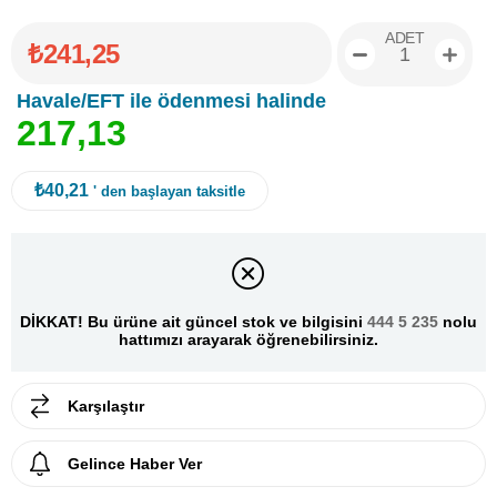
ADET
₺241,25
Havale/EFT ile ödenmesi halinde
2
1
7
,
1
3
₺40,21
' den başlayan taksitle
DİKKAT! Bu ürüne ait güncel stok ve bilgisini
444 5 235
nolu
hattımızı arayarak öğrenebilirsiniz.
Karşılaştır
Gelince Haber Ver