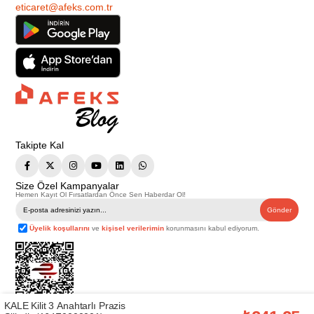
eticaret@afeks.com.tr
Takipte Kal
Size Özel Kampanyalar
Hemen Kayıt Ol Fırsatlardan Önce Sen Haberdar Ol!
Gönder
Üyelik koşullarını
ve
kişisel verilerimin
korunmasını kabul ediyorum.
KALE Kilit 3 Anahtarlı Prazis