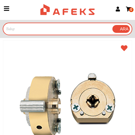
0
Üye Girişi
Üye Ol
Google İle Bağlan