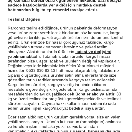
açıklamalar sürekli olarak güncellenmektedir. Bazı detaylar
sadece kataloglarda yer aldığı için mutlaka destek
hattımızdan bilgi talep etmenizi tavsiye ederiz.
Teslimat Bilgileri
Kargonuz teslim edildiğinde, ürünün paketinde deformasyon
veya ürüne zarar verebilecek bir durum söz konusu ise, kargo
görevlisi ile birlikte paketi açarak ürünlerinizin durumunu kontrol
ediniz. Ürünlerinizde bir hasar gördüğünüz takdirde, kargo
yetkilisinden tutanak tutmasını isteyiniz ve paketi teslim
almayınız. Aksi durumlarda ürünlerin
iadesi ve değişimi
yapılmamaktadır
. Tutanak tutulan ürünler kargo firması
tarafından bize ulaştırılacak ve ürünlerin değişimi yapılacaktır.
Değişim veya iade işleminiz için Afeks Yapı Market müşteri
hizmetleri
0533 030 82 13
hattımıza ulaşarak bilgi alabilirsiniz.
Sipariş oluşturduğunuz ürünler satın alma ekranlarında size
gösterilen tarih / tarihler arasında kargoya teslim edilecektir.
Kargo teslim süreleri, kargoya veriliş tarihinden itibaren
mesafelere göre değişiklik gösterebilir. Kargo teslimatlarında
mesafelerden dolayı oluşabilecek
ek ücretler alıcıya aittir
. 30
kg ve üzeri teslimatlar araç üstü gerçekleşmektedir ve teslimat
süreleri uzayabilir. Cayma hakkı kullanılması nedeni ile iade
edilen ürüne ilişkin kargo/nakliyat bedeli
alıcıya aittir
.
Eğer satın aldığınız ürün kurulum gerektiriyorsa, size en yakın
yetkili servisi arayın. Ürünün kutusunun (ambalajının) açılması
ve kurulum işlemi mutlaka yetkili servis tarafından
yapılmalıdır. Aksi taktirde ürününüz
garanti kapsamı dışında