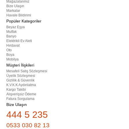
Mağazalarımız
Bize Ulaşın
Markalar
Havale Bildirimi
Popüler Kategoriler
Beyaz Eşya
Mutfak
Banyo
Elektrikli Ev Aleti
Hırdavat
Oto
Boya
Mobilya
Müşteri İlişkileri
Mesafeli Satış Sözleşmesi
Üyelik Sözleşmesi
Gizlilik & Güvenlik
K.V.K.K Aydınlatma
Kargo Takibi
Alışverişsiz Ödeme
Fatura Sorgulama
Bize Ulaşın
444 5 235
0533 030 82 13