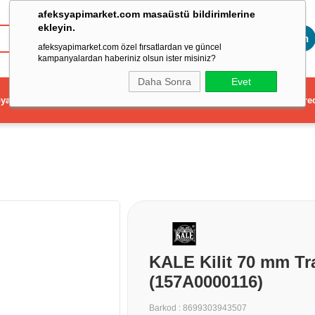
afeksyapimarket.com masaüstü bildirimlerine
ekleyin.
Toptan
afeksyapimarket.com özel fırsatlardan ve güncel
kampanyalardan haberiniz olsun ister misiniz?
Daha Sonra
Evet
ya
Elektrikli El Aleti
Aydınlatma ve Elektrik
Dekorasyon ve Ev Gere
KALE Kilit 70 mm Traj
(157A0000116)
Barkod
:
8699303943507