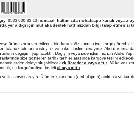
giyi
0533 030 82 13
numaralı hattımızdan whatsapp kanalı veya arayar
da yer aldığı için mutlaka destek hattımızdan bilgi talep etmenizi t
a ürüne zarar verebilecek bir durum söz konusu ise, kargo görevlisi ile b
en tutanak tutmasını isteyiniz ve paketi teslim almayınız. Aksi durumlard
ürünlerin değişimi yapılacaktır. Değişim veya iade işleminiz için Afeks Ya
ranlarında size gösterilen tarih / tarihler arasında kargoya teslim edilecekt
a mesafelerden dolayı oluşabilecek
ek ücretler alıcıya aittir
. 30 kg ve üzer
ne ilişkin kargo/nakliyat bedeli
alıcıya aittir
.
 yetkili servisi arayın. Ürünün kutusunun (ambalajının) açılması ve kurulu