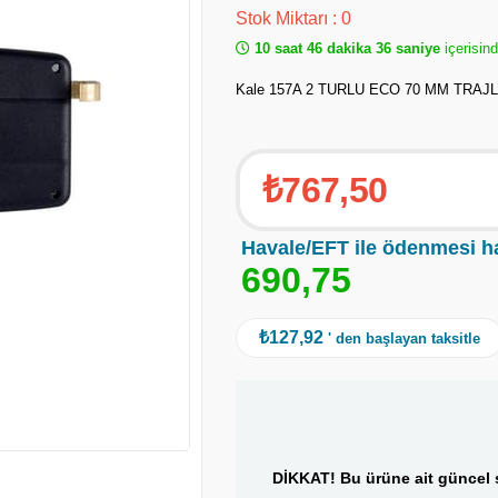
Stok Miktarı
:
0
10 saat 46 dakika 36 saniye
içerisind
Kale 157A 2 TURLU ECO 70 MM TRAJLI
₺767,50
Havale/EFT ile ödenmesi h
6
9
0
,
7
5
₺127,92
' den başlayan taksitle
DİKKAT! Bu ürüne ait güncel s