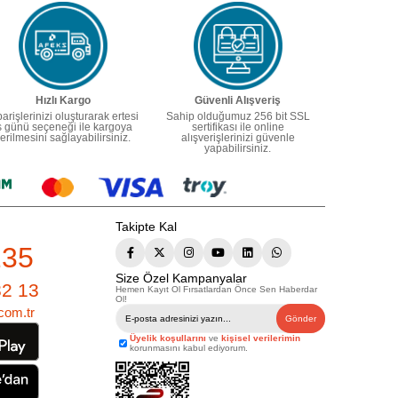
Hızlı Kargo
Güvenli Alışveriş
parişlerinizi oluşturarak ertesi
Sahip olduğumuz 256 bit SSL
ş günü seçeneği ile kargoya
sertifikası ile online
erilmesini sağlayabilirsiniz.
alışverişlerinizi güvenle
yapabilirsiniz.
Takipte Kal
235
Size Özel Kampanyalar
82 13
Hemen Kayıt Ol Fırsatlardan Önce Sen Haberdar
Ol!
com.tr
Gönder
Üyelik koşullarını
ve
kişisel verilerimin
korunmasını kabul ediyorum.