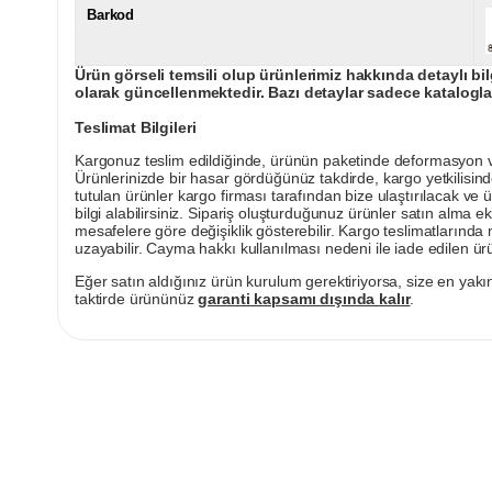
Barkod
Ürün görseli temsili olup ürünlerimiz hakkında detaylı bil
olarak güncellenmektedir. Bazı detaylar sadece kataloglar
Teslimat Bilgileri
Kargonuz teslim edildiğinde, ürünün paketinde deformasyon vey
Ürünlerinizde bir hasar gördüğünüz takdirde, kargo yetkilisind
tutulan ürünler kargo firması tarafından bize ulaştırılacak ve 
bilgi alabilirsiniz. Sipariş oluşturduğunuz ürünler satın alma ek
mesafelere göre değişiklik gösterebilir. Kargo teslimatlarınd
uzayabilir. Cayma hakkı kullanılması nedeni ile iade edilen ürü
Eğer satın aldığınız ürün kurulum gerektiriyorsa, size en yakın
taktirde ürününüz
garanti kapsamı dışında kalır
.