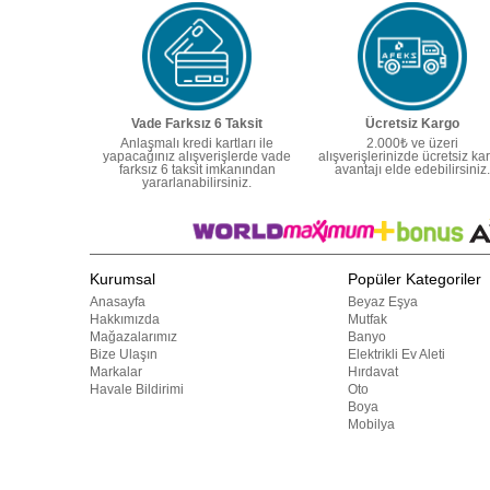
Vade Farksız 6 Taksit
Ücretsiz Kargo
Anlaşmalı kredi kartları ile
2.000₺ ve üzeri
yapacağınız alışverişlerde vade
alışverişlerinizde ücretsiz ka
farksız 6 taksit imkanından
avantajı elde edebilirsiniz.
yararlanabilirsiniz.
Kurumsal
Popüler Kategoriler
Anasayfa
Beyaz Eşya
Hakkımızda
Mutfak
Mağazalarımız
Banyo
Bize Ulaşın
Elektrikli Ev Aleti
Markalar
Hırdavat
Havale Bildirimi
Oto
Boya
Mobilya