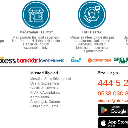
Mağazadan Teslimat
Hızlı Destek
Mağazadan teslimat seçeneği
Mesai saatleri içinde iletişim
Si
rgo
ile ürünlerinizi daha hızlı teslim
kanallarımızı kullanarak
i
alabilir ve indirim
deneyimli müşteri
v
kazanabilirsiniz.
temsilcilerimize hızla
ulaşabilirisiniz.
Müşteri İlişkileri
Bize Ulaşın
Mesafeli Satış Sözleşmesi
444 5 
Üyelik Sözleşmesi
Gizlilik & Güvenlik
0533 030 
K.V.K.K Aydınlatma
Kargo Takibi
eticaret@afeks.
Alışverişsiz Ödeme
Fatura Sorgulama