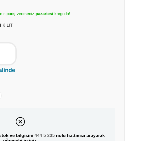
e sipariş verirseniz
pazartesi
kargoda!
 KİLİT
alinde
tok ve bilgisini
444 5 235
nolu hattımızı arayarak
öğrenebilirsiniz.