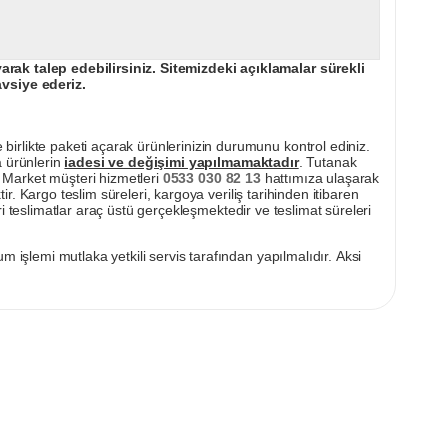
ak talep edebilirsiniz. Sitemizdeki açıklamalar sürekli
avsiye ederiz.
irlikte paketi açarak ürünlerinizin durumunu kontrol ediniz.
a ürünlerin
iadesi ve değişimi yapılmamaktadır
. Tutanak
pı Market müşteri hizmetleri
0533 030 82 13
hattımıza ulaşarak
ir. Kargo teslim süreleri, kargoya veriliş tarihinden itibaren
i teslimatlar araç üstü gerçekleşmektedir ve teslimat süreleri
m işlemi mutlaka yetkili servis tarafından yapılmalıdır. Aksi