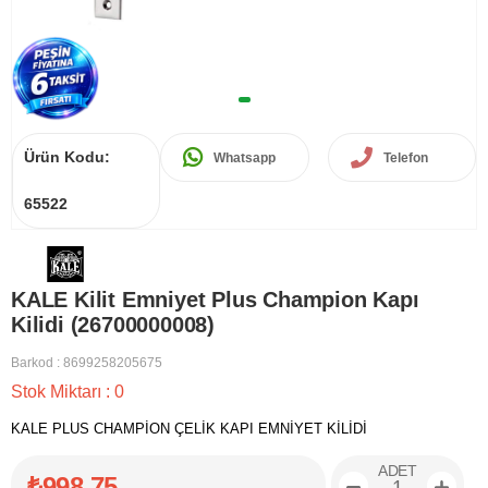
Ürün Kodu:
Whatsapp
Telefon
65522
KALE Kilit Emniyet Plus Champion Kapı
Kilidi (26700000008)
Barkod
:
8699258205675
Stok Miktarı
:
0
KALE PLUS CHAMPİON ÇELİK KAPI EMNİYET KİLİDİ
ADET
₺998,75