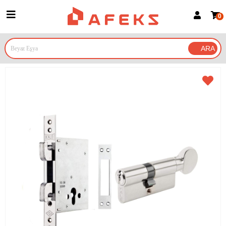
0
Üye Girişi
Üye Ol
Google İle Bağlan