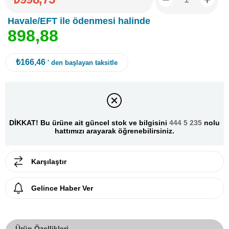
Havale/EFT ile ödenmesi halinde
8
9
8
,
8
8
₺166,46
' den başlayan taksitle
DİKKAT! Bu ürüne ait güncel stok ve bilgisini
444 5 235
nolu
hattımızı arayarak öğrenebilirsiniz.
Karşılaştır
Gelince Haber Ver
Ürün Özellikleri