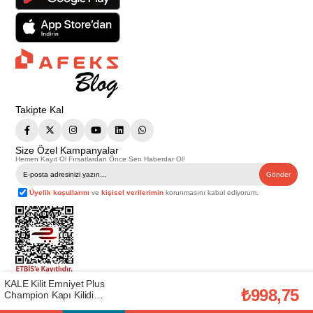
Takipte Kal
Size Özel Kampanyalar
Hemen Kayıt Ol Fırsatlardan Önce Sen Haberdar Ol!
Gönder
Üyelik koşullarını
ve
kişisel verilerimin
korunmasını kabul ediyorum.
KALE Kilit Emniyet Plus
Telif Hakkı © 2026
Afeks Yapı Market
. Tüm hakları saklıdır.
₺998,75
Champion Kapı Kilidi
Bu web sitesindeki tüm ürünler ticari amaçlıdır. Web sitemizde yer alan
(26700000008)
görsel ve yazılı içerikler firmamıza ait olup, firmamızın yazılı izni alınmadan