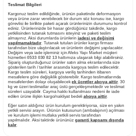
Teslimat Bilgileri
Kargonuz teslim edildiğinde, ürünün paketinde deformasyon
veya ürüne zarar verebilecek bir durum söz konusu ise, kargo
görevlisi ile birlikte paketi açarak ürünlerinizin durumunu kontrol
ediniz. Ürünlerinizde bir hasar gördüğünüz takdirde, kargo
yetkilisinden tutanak tutmasını isteyiniz ve paketi teslim
almayınız. Aksi durumlarda ürünlerin
iadesi ve değişimi
yapılmamaktadır
. Tutanak tutulan ürünler kargo firması
tarafından bize ulaştırılacak ve ürünlerin değişimi yapılacaktır.
Değişim veya iade işleminiz için Afeks Yapı Market müşteri
hizmetleri
0533 030 82 13
hattımıza ulaşarak bilgi alabilirsiniz.
Sipariş oluşturduğunuz ürünler satın alma ekranlarında size
gösterilen tarih / tarihler arasında kargoya teslim edilecektir.
Kargo teslim süreleri, kargoya veriliş tarihinden itibaren
mesafelere göre değişiklik gösterebilir. Kargo teslimatlarında
mesafelerden dolayı oluşabilecek
ek ücretler alıcıya aittir
. 30
kg ve üzeri teslimatlar araç üstü gerçekleşmektedir ve teslimat
süreleri uzayabilir. Cayma hakkı kullanılması nedeni ile iade
edilen ürüne ilişkin kargo/nakliyat bedeli
alıcıya aittir
.
Eğer satın aldığınız ürün kurulum gerektiriyorsa, size en yakın
yetkili servisi arayın. Ürünün kutusunun (ambalajının) açılması
ve kurulum işlemi mutlaka yetkili servis tarafından
yapılmalıdır. Aksi taktirde ürününüz
garanti kapsamı dışında
kalır
.