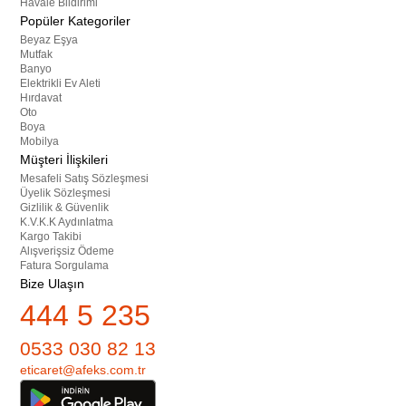
Havale Bildirimi
Popüler Kategoriler
Beyaz Eşya
Mutfak
Banyo
Elektrikli Ev Aleti
Hırdavat
Oto
Boya
Mobilya
Müşteri İlişkileri
Mesafeli Satış Sözleşmesi
Üyelik Sözleşmesi
Gizlilik & Güvenlik
K.V.K.K Aydınlatma
Kargo Takibi
Alışverişsiz Ödeme
Fatura Sorgulama
Bize Ulaşın
444 5 235
0533 030 82 13
eticaret@afeks.com.tr