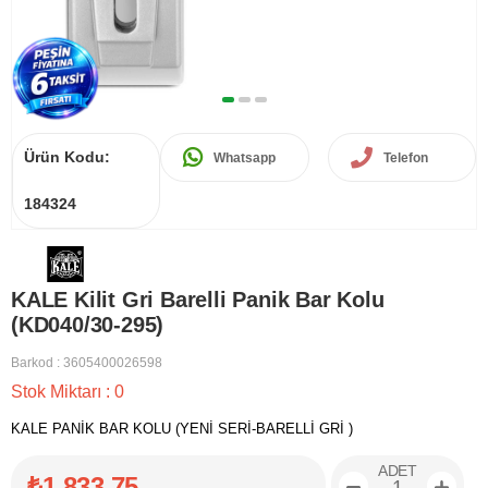
Ürün Kodu:
Whatsapp
Telefon
184324
KALE Kilit Gri Barelli Panik Bar Kolu
(KD040/30-295)
Barkod
:
3605400026598
Stok Miktarı
:
0
KALE PANİK BAR KOLU (YENİ SERİ-BARELLİ GRİ )
ADET
₺1.833,75