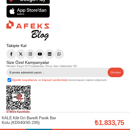
Takipte Kal
Size Özel Kampanyalar
Hemen Kayıt Ol Fırsatlardan Önce Sen Haberdar Ol!
Gönder
Üyelik koşullarını
ve
kişisel verilerimin
korunmasını kabul ediyorum.
KALE Kilit Gri Barelli Panik Bar
Telif Hakkı © 2026
Afeks Yapı Market
. Tüm hakları saklıdır.
₺1.833,75
Kolu (KD040/30-295)
Bu web sitesindeki tüm ürünler ticari amaçlıdır. Web sitemizde yer alan
görsel ve yazılı içerikler firmamıza ait olup, firmamızın yazılı izni alınmadan