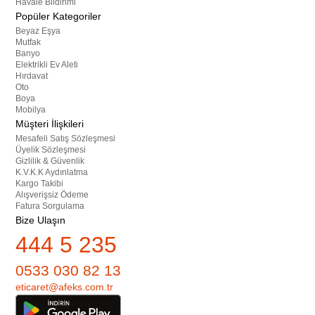
Havale Bildirimi
Popüler Kategoriler
Beyaz Eşya
Mutfak
Banyo
Elektrikli Ev Aleti
Hırdavat
Oto
Boya
Mobilya
Müşteri İlişkileri
Mesafeli Satış Sözleşmesi
Üyelik Sözleşmesi
Gizlilik & Güvenlik
K.V.K.K Aydınlatma
Kargo Takibi
Alışverişsiz Ödeme
Fatura Sorgulama
Bize Ulaşın
444 5 235
0533 030 82 13
eticaret@afeks.com.tr