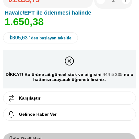
Havale/EFT ile ödenmesi halinde
1
.
6
5
0
,
3
8
₺305,63
' den başlayan taksitle
DİKKAT! Bu ürüne ait güncel stok ve bilgisini
444 5 235
nolu
hattımızı arayarak öğrenebilirsiniz.
Karşılaştır
Gelince Haber Ver
Ürün Özellikleri