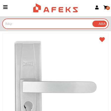
0
Üye Girişi
Üye Ol
Google İle Bağlan