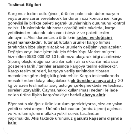
Teslimat Bilgileri
Kargonuz teslim edildiğinde, ürünün paketinde deformasyon
veya ürüne zarar verebilecek bir durum söz konusu ise, kargo
görevlisi ile birlikte paketi açarak ürünlerinizin durumunu kontrol
ediniz. Ürünlerinizde bir hasar gördüğünüz takdirde, kargo
yetkilisinden tutanak tutmasını isteyiniz ve paketi teslim
almayınız. Aksi durumlarda ürünlerin
iadesi ve değişimi
yapılmamaktadır
. Tutanak tutulan ürünler kargo firması
tarafından bize ulaştırılacak ve ürünlerin değişimi yapılacaktır.
Değişim veya iade işleminiz için Afeks Yapı Market müşteri
hizmetleri
0533 030 82 13
hattımıza ulaşarak bilgi alabilirsiniz.
Sipariş oluşturduğunuz ürünler satın alma ekranlarında size
gösterilen tarih / tarihler arasında kargoya teslim edilecektir.
Kargo teslim süreleri, kargoya veriliş tarihinden itibaren
mesafelere göre değişiklik gösterebilir. Kargo teslimatlarında
mesafelerden dolayı oluşabilecek
ek ücretler alıcıya aittir
. 30
kg ve üzeri teslimatlar araç üstü gerçekleşmektedir ve teslimat
süreleri uzayabilir. Cayma hakkı kullanılması nedeni ile iade
edilen ürüne ilişkin kargo/nakliyat bedeli
alıcıya aittir
.
Eğer satın aldığınız ürün kurulum gerektiriyorsa, size en yakın
yetkili servisi arayın. Ürünün kutusunun (ambalajının) açılması
ve kurulum işlemi mutlaka yetkili servis tarafından
yapılmalıdır. Aksi taktirde ürününüz
garanti kapsamı dışında
kalır
.