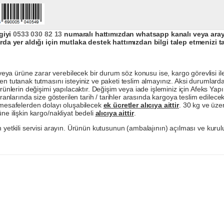
giyi
0533 030 82 13
numaralı hattımızdan whatsapp kanalı veya arayar
da yer aldığı için mutlaka destek hattımızdan bilgi talep etmenizi t
a ürüne zarar verebilecek bir durum söz konusu ise, kargo görevlisi ile b
en tutanak tutmasını isteyiniz ve paketi teslim almayınız. Aksi durumlard
ürünlerin değişimi yapılacaktır. Değişim veya iade işleminiz için Afeks Ya
ranlarında size gösterilen tarih / tarihler arasında kargoya teslim edilecekt
a mesafelerden dolayı oluşabilecek
ek ücretler alıcıya aittir
. 30 kg ve üzer
ne ilişkin kargo/nakliyat bedeli
alıcıya aittir
.
 yetkili servisi arayın. Ürünün kutusunun (ambalajının) açılması ve kurulu