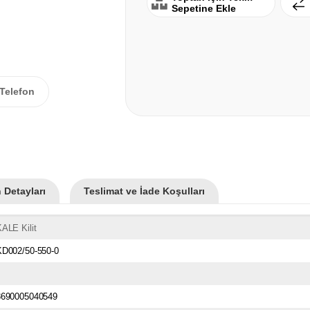
Sepetine Ekle
Telefon
 Detayları
Teslimat ve İade Koşulları
ALE Kilit
KD002/50-550-0
8690005040549