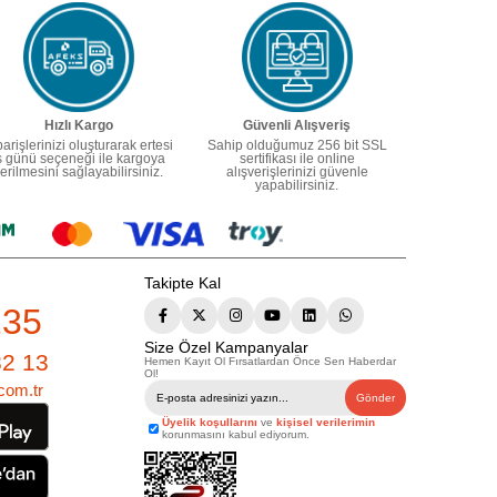
Hızlı Kargo
Güvenli Alışveriş
parişlerinizi oluşturarak ertesi
Sahip olduğumuz 256 bit SSL
ş günü seçeneği ile kargoya
sertifikası ile online
erilmesini sağlayabilirsiniz.
alışverişlerinizi güvenle
yapabilirsiniz.
Takipte Kal
235
Size Özel Kampanyalar
82 13
Hemen Kayıt Ol Fırsatlardan Önce Sen Haberdar
Ol!
com.tr
Gönder
Üyelik koşullarını
ve
kişisel verilerimin
korunmasını kabul ediyorum.