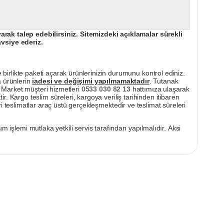
ak talep edebilirsiniz. Sitemizdeki açıklamalar sürekli
avsiye ederiz.
irlikte paketi açarak ürünlerinizin durumunu kontrol ediniz.
a ürünlerin
iadesi ve değişimi yapılmamaktadır
. Tutanak
pı Market müşteri hizmetleri
0533 030 82 13
hattımıza ulaşarak
ir. Kargo teslim süreleri, kargoya veriliş tarihinden itibaren
i teslimatlar araç üstü gerçekleşmektedir ve teslimat süreleri
m işlemi mutlaka yetkili servis tarafından yapılmalıdır. Aksi