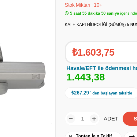
Stok Miktarı
:
10+
5 saat 55 dakika 50 saniye
içerisind
KALE KAPI HİDROLİĞİ (GÜMÜŞ) 5 N
₺1.603,75
Havale/EFT ile ödenmesi h
1
.
4
4
3
,
3
8
₺267,29
' den başlayan taksitle
ADET
Toptan İçin Teklif