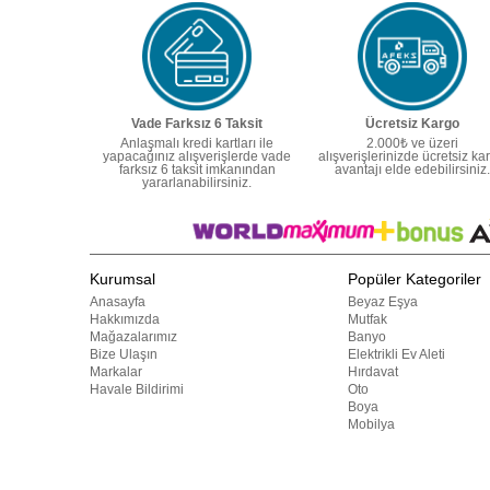
Vade Farksız 6 Taksit
Ücretsiz Kargo
Anlaşmalı kredi kartları ile
2.000₺ ve üzeri
yapacağınız alışverişlerde vade
alışverişlerinizde ücretsiz ka
farksız 6 taksit imkanından
avantajı elde edebilirsiniz.
yararlanabilirsiniz.
Kurumsal
Popüler Kategoriler
Anasayfa
Beyaz Eşya
Hakkımızda
Mutfak
Mağazalarımız
Banyo
Bize Ulaşın
Elektrikli Ev Aleti
Markalar
Hırdavat
Havale Bildirimi
Oto
Boya
Mobilya