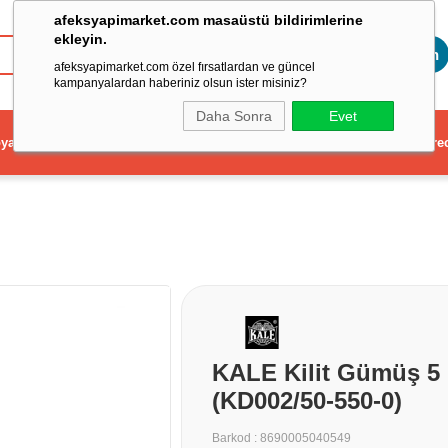
afeksyapimarket.com masaüstü bildirimlerine
ekleyin.
Toptan
afeksyapimarket.com özel fırsatlardan ve güncel
kampanyalardan haberiniz olsun ister misiniz?
Daha Sonra
Evet
ya
Elektrikli El Aleti
Aydınlatma ve Elektrik
Dekorasyon ve Ev Gere
KALE Kilit Gümüş 5 
(KD002/50-550-0)
Barkod
:
8690005040549