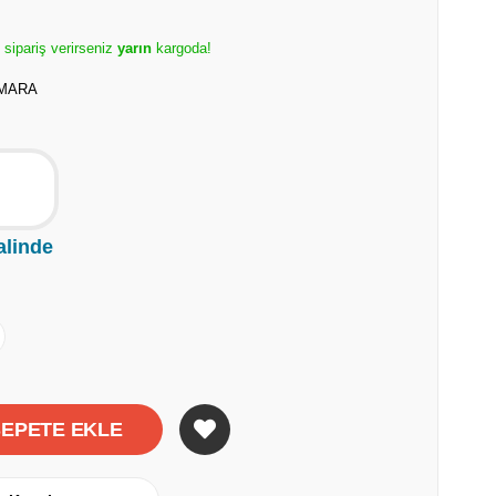
e sipariş verirseniz
yarın
kargoda!
UMARA
alinde