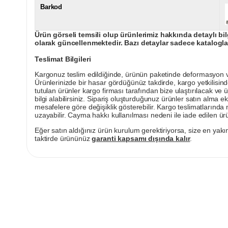
Barkod
Ürün görseli temsili olup ürünlerimiz hakkında detaylı bil
olarak güncellenmektedir. Bazı detaylar sadece kataloglar
Teslimat Bilgileri
Kargonuz teslim edildiğinde, ürünün paketinde deformasyon vey
Ürünlerinizde bir hasar gördüğünüz takdirde, kargo yetkilisind
tutulan ürünler kargo firması tarafından bize ulaştırılacak ve 
bilgi alabilirsiniz. Sipariş oluşturduğunuz ürünler satın alma ek
mesafelere göre değişiklik gösterebilir. Kargo teslimatlarınd
uzayabilir. Cayma hakkı kullanılması nedeni ile iade edilen ürü
Eğer satın aldığınız ürün kurulum gerektiriyorsa, size en yakın
taktirde ürününüz
garanti kapsamı dışında kalır
.