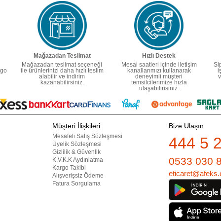
Mağazadan Teslimat
Hızlı Destek
Mağazadan teslimat seçeneği
Mesai saatleri içinde iletişim
Si
rgo
ile ürünlerinizi daha hızlı teslim
kanallarımızı kullanarak
i
alabilir ve indirim
deneyimli müşteri
v
kazanabilirsiniz.
temsilcilerimize hızla
ulaşabilirisiniz.
Müşteri İlişkileri
Bize Ulaşın
Mesafeli Satış Sözleşmesi
444 5 
Üyelik Sözleşmesi
Gizlilik & Güvenlik
0533 030 
K.V.K.K Aydınlatma
Kargo Takibi
eticaret@afeks.
Alışverişsiz Ödeme
Fatura Sorgulama