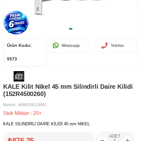
Ürün Kodu:
Whatsapp
Telefon
5573
KALE Kilit Nikel 45 mm Silindirli Daire Kilidi
(152R4500260)
Barkod
:
8699258219061
Stok Miktarı
:
20+
KALE SİLİNDİRLİ DAİRE KİLİDİ 45 mm NİKEL
ADET
₺876,25