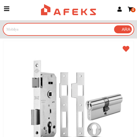
0
Üye Girişi
Üye Ol
Google İle Bağlan