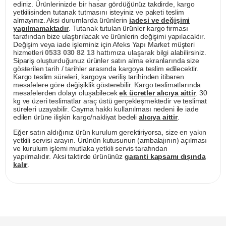
ediniz. Ürünlerinizde bir hasar gördüğünüz takdirde, kargo
yetkilisinden tutanak tutmasını isteyiniz ve paketi teslim
almayınız. Aksi durumlarda ürünlerin
iadesi ve değişimi
yapılmamaktadır
. Tutanak tutulan ürünler kargo firması
tarafından bize ulaştırılacak ve ürünlerin değişimi yapılacaktır.
Değişim veya iade işleminiz için Afeks Yapı Market müşteri
hizmetleri
0533 030 82 13
hattımıza ulaşarak bilgi alabilirsiniz.
Sipariş oluşturduğunuz ürünler satın alma ekranlarında size
gösterilen tarih / tarihler arasında kargoya teslim edilecektir.
Kargo teslim süreleri, kargoya veriliş tarihinden itibaren
mesafelere göre değişiklik gösterebilir. Kargo teslimatlarında
mesafelerden dolayı oluşabilecek
ek ücretler alıcıya aittir
. 30
kg ve üzeri teslimatlar araç üstü gerçekleşmektedir ve teslimat
süreleri uzayabilir. Cayma hakkı kullanılması nedeni ile iade
edilen ürüne ilişkin kargo/nakliyat bedeli
alıcıya aittir
.
Eğer satın aldığınız ürün kurulum gerektiriyorsa, size en yakın
yetkili servisi arayın. Ürünün kutusunun (ambalajının) açılması
ve kurulum işlemi mutlaka yetkili servis tarafından
yapılmalıdır. Aksi taktirde ürününüz
garanti kapsamı dışında
kalır
.