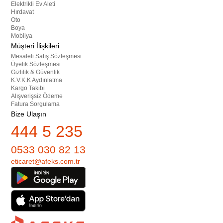
Elektrikli Ev Aleti
Hırdavat
Oto
Boya
Mobilya
Müşteri İlişkileri
Mesafeli Satış Sözleşmesi
Üyelik Sözleşmesi
Gizlilik & Güvenlik
K.V.K.K Aydınlatma
Kargo Takibi
Alışverişsiz Ödeme
Fatura Sorgulama
Bize Ulaşın
444 5 235
0533 030 82 13
eticaret@afeks.com.tr