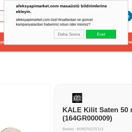
afeksyapimarket.com masaüstü bildirimlerine
ekleyin.
Toptan
afeksyapimarket.com özel fırsatlardan ve güncel
kampanyalardan haberiniz olsun ister misiniz?
Daha Sonra
Evet
ya
Elektrikli El Aleti
Aydınlatma ve Elektrik
Dekorasyon ve Ev Gere
KALE Kilit Saten 50 
(164GR000009)
Barkod
:
8699258225314