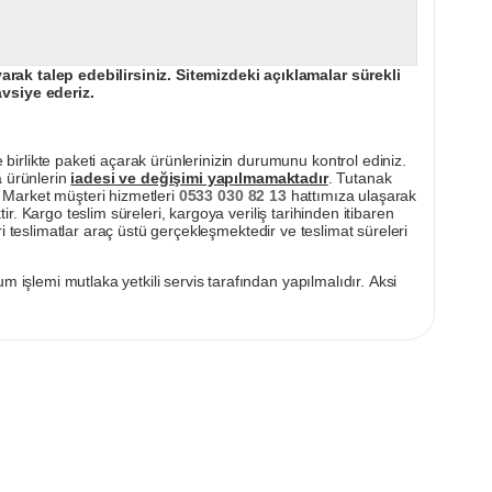
ak talep edebilirsiniz. Sitemizdeki açıklamalar sürekli
avsiye ederiz.
irlikte paketi açarak ürünlerinizin durumunu kontrol ediniz.
a ürünlerin
iadesi ve değişimi yapılmamaktadır
. Tutanak
pı Market müşteri hizmetleri
0533 030 82 13
hattımıza ulaşarak
ir. Kargo teslim süreleri, kargoya veriliş tarihinden itibaren
i teslimatlar araç üstü gerçekleşmektedir ve teslimat süreleri
m işlemi mutlaka yetkili servis tarafından yapılmalıdır. Aksi