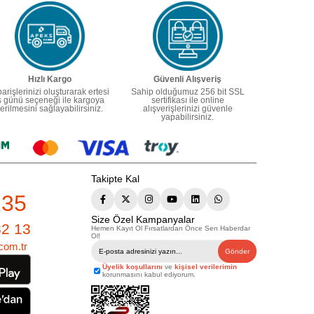
Hızlı Kargo
Güvenli Alışveriş
parişlerinizi oluşturarak ertesi
Sahip olduğumuz 256 bit SSL
ş günü seçeneği ile kargoya
sertifikası ile online
erilmesini sağlayabilirsiniz.
alışverişlerinizi güvenle
yapabilirsiniz.
Takipte Kal
235
Size Özel Kampanyalar
82 13
Hemen Kayıt Ol Fırsatlardan Önce Sen Haberdar
Ol!
com.tr
Gönder
Üyelik koşullarını
ve
kişisel verilerimin
korunmasını kabul ediyorum.