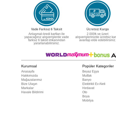
Vade Farksız 6 Taksit
Ücretsiz Kargo
Anlaşmalı kredi kartları ile
2.000₺ ve üzeri
yapacağınız alışverişlerde vade
alışverişlerinizde ücretsiz ka
farksız 6 taksit imkanından
avantajı elde edebilirsiniz.
yararlanabilirsiniz.
Kurumsal
Popüler Kategoriler
Anasayfa
Beyaz Eşya
Hakkımızda
Mutfak
Mağazalarımız
Banyo
Bize Ulaşın
Elektrikli Ev Aleti
Markalar
Hırdavat
Havale Bildirimi
Oto
Boya
Mobilya