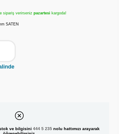
e sipariş verirseniz
pazartesi
kargoda!
0mm SATEN
alinde
tok ve bilgisini
444 5 235
nolu hattımızı arayarak
öğrenebilirsiniz.