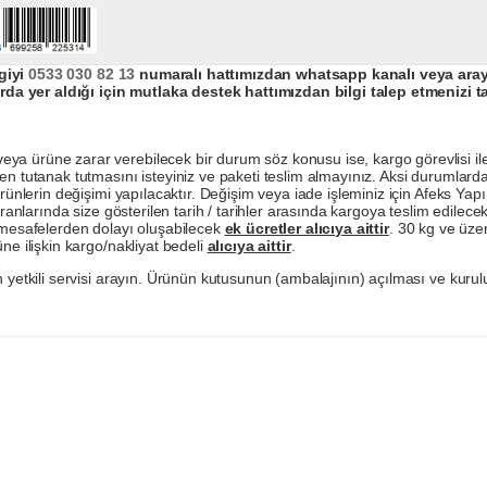
giyi
0533 030 82 13
numaralı hattımızdan whatsapp kanalı veya arayar
da yer aldığı için mutlaka destek hattımızdan bilgi talep etmenizi t
a ürüne zarar verebilecek bir durum söz konusu ise, kargo görevlisi ile b
en tutanak tutmasını isteyiniz ve paketi teslim almayınız. Aksi durumlard
ürünlerin değişimi yapılacaktır. Değişim veya iade işleminiz için Afeks Ya
ranlarında size gösterilen tarih / tarihler arasında kargoya teslim edilecekt
a mesafelerden dolayı oluşabilecek
ek ücretler alıcıya aittir
. 30 kg ve üzer
ne ilişkin kargo/nakliyat bedeli
alıcıya aittir
.
 yetkili servisi arayın. Ürünün kutusunun (ambalajının) açılması ve kurulu