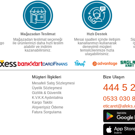
Mağazadan Teslimat
Hızlı Destek
Mağazadan teslimat seçeneği
Mesai saatleri içinde iletişim
Si
rgo
ile ürünlerinizi daha hızlı teslim
kanallarımızı kullanarak
i
alabilir ve indirim
deneyimli müşteri
v
kazanabilirsiniz.
temsilcilerimize hızla
ulaşabilirisiniz.
Müşteri İlişkileri
Bize Ulaşın
Mesafeli Satış Sözleşmesi
444 5 
Üyelik Sözleşmesi
Gizlilik & Güvenlik
0533 030 
K.V.K.K Aydınlatma
Kargo Takibi
eticaret@afeks.
Alışverişsiz Ödeme
Fatura Sorgulama