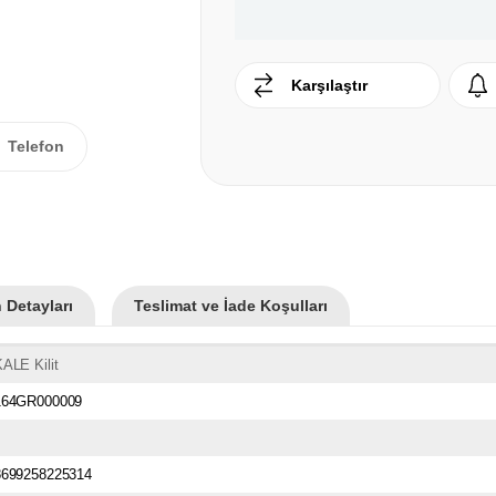
Karşılaştır
Telefon
 Detayları
Teslimat ve İade Koşulları
ALE Kilit
164GR000009
8699258225314