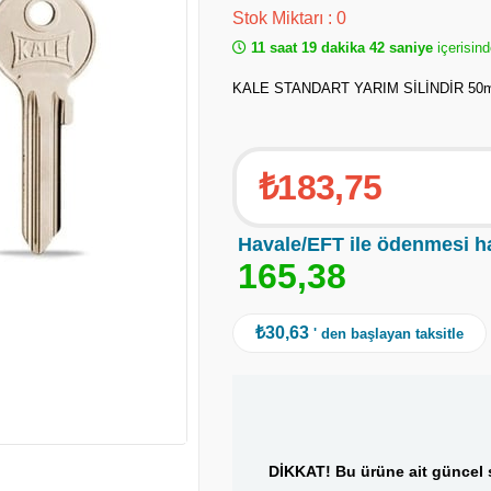
Stok Miktarı
:
0
11 saat 19 dakika 42 saniye
içerisind
KALE STANDART YARIM SİLİNDİR 5
₺183,75
Havale/EFT ile ödenmesi h
1
6
5
,
3
8
₺30,63
' den başlayan taksitle
DİKKAT! Bu ürüne ait güncel s