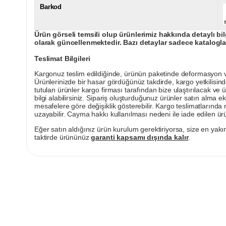
Barkod
Ürün görseli temsili olup ürünlerimiz hakkında detaylı bil
olarak güncellenmektedir. Bazı detaylar sadece kataloglar
Teslimat Bilgileri
Kargonuz teslim edildiğinde, ürünün paketinde deformasyon vey
Ürünlerinizde bir hasar gördüğünüz takdirde, kargo yetkilisind
tutulan ürünler kargo firması tarafından bize ulaştırılacak ve 
bilgi alabilirsiniz. Sipariş oluşturduğunuz ürünler satın alma ek
mesafelere göre değişiklik gösterebilir. Kargo teslimatlarınd
uzayabilir. Cayma hakkı kullanılması nedeni ile iade edilen ürü
Eğer satın aldığınız ürün kurulum gerektiriyorsa, size en yakın
taktirde ürününüz
garanti kapsamı dışında kalır
.