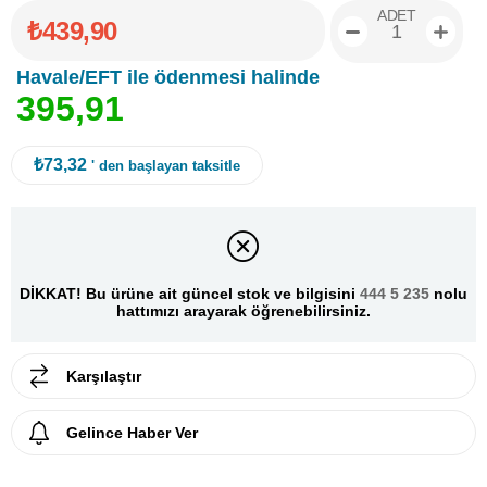
ADET
₺439,90
Havale/EFT ile ödenmesi halinde
3
9
5
,
9
1
₺73,32
' den başlayan taksitle
DİKKAT! Bu ürüne ait güncel stok ve bilgisini
444 5 235
nolu
hattımızı arayarak öğrenebilirsiniz.
Karşılaştır
Gelince Haber Ver