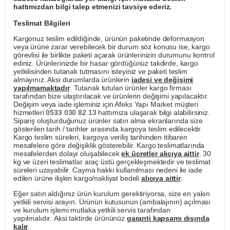
hattımızdan bilgi talep etmenizi tavsiye ederiz.
Teslimat Bilgileri
Kargonuz teslim edildiğinde, ürünün paketinde deformasyon
veya ürüne zarar verebilecek bir durum söz konusu ise, kargo
görevlisi ile birlikte paketi açarak ürünlerinizin durumunu kontrol
ediniz. Ürünlerinizde bir hasar gördüğünüz takdirde, kargo
yetkilisinden tutanak tutmasını isteyiniz ve paketi teslim
almayınız. Aksi durumlarda ürünlerin
iadesi ve değişimi
yapılmamaktadır
. Tutanak tutulan ürünler kargo firması
tarafından bize ulaştırılacak ve ürünlerin değişimi yapılacaktır.
Değişim veya iade işleminiz için Afeks Yapı Market müşteri
hizmetleri
0533 030 82 13
hattımıza ulaşarak bilgi alabilirsiniz.
Sipariş oluşturduğunuz ürünler satın alma ekranlarında size
gösterilen tarih / tarihler arasında kargoya teslim edilecektir.
Kargo teslim süreleri, kargoya veriliş tarihinden itibaren
mesafelere göre değişiklik gösterebilir. Kargo teslimatlarında
mesafelerden dolayı oluşabilecek
ek ücretler alıcıya aittir
. 30
kg ve üzeri teslimatlar araç üstü gerçekleşmektedir ve teslimat
süreleri uzayabilir. Cayma hakkı kullanılması nedeni ile iade
edilen ürüne ilişkin kargo/nakliyat bedeli
alıcıya aittir
.
Eğer satın aldığınız ürün kurulum gerektiriyorsa, size en yakın
yetkili servisi arayın. Ürünün kutusunun (ambalajının) açılması
ve kurulum işlemi mutlaka yetkili servis tarafından
yapılmalıdır. Aksi taktirde ürününüz
garanti kapsamı dışında
kalır
.