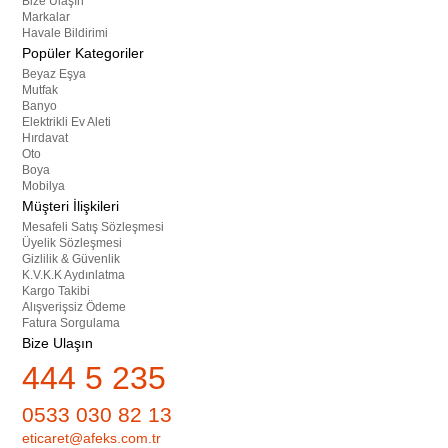
Bize Ulaşın
Markalar
Havale Bildirimi
Popüler Kategoriler
Beyaz Eşya
Mutfak
Banyo
Elektrikli Ev Aleti
Hırdavat
Oto
Boya
Mobilya
Müşteri İlişkileri
Mesafeli Satış Sözleşmesi
Üyelik Sözleşmesi
Gizlilik & Güvenlik
K.V.K.K Aydınlatma
Kargo Takibi
Alışverişsiz Ödeme
Fatura Sorgulama
Bize Ulaşın
444 5 235
0533 030 82 13
eticaret@afeks.com.tr