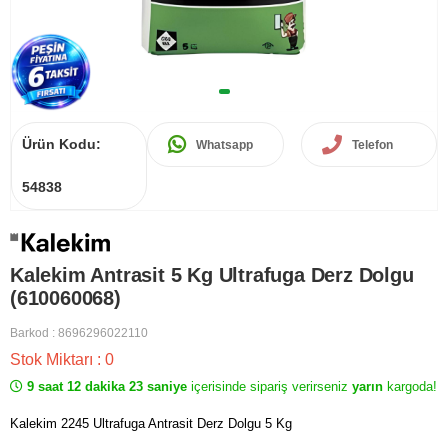
Ürün Kodu:
Whatsapp
Telefon
54838
Kalekim Antrasit 5 Kg Ultrafuga Derz Dolgu
(610060068)
Barkod
:
8696296022110
Stok Miktarı
:
0
9 saat 12 dakika 23 saniye
içerisinde sipariş verirseniz
yarın
kargoda!
Kalekim 2245 Ultrafuga Antrasit Derz Dolgu 5 Kg