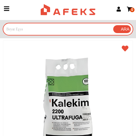
0
Üye Girişi
Üye Ol
Google İle Bağlan