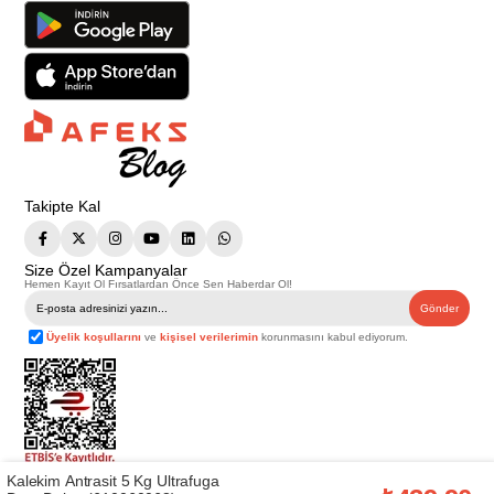
Takipte Kal
Size Özel Kampanyalar
Hemen Kayıt Ol Fırsatlardan Önce Sen Haberdar Ol!
Gönder
Üyelik koşullarını
ve
kişisel verilerimin
korunmasını kabul ediyorum.
Kalekim Antrasit 5 Kg Ultrafuga
Telif Hakkı © 2026
Afeks Yapı Market
. Tüm hakları saklıdır.