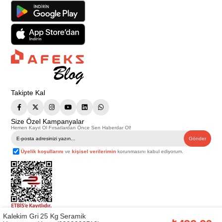
Takipte Kal
Size Özel Kampanyalar
Hemen Kayıt Ol Fırsatlardan Önce Sen Haberdar Ol!
Gönder
Üyelik koşullarını
ve
kişisel verilerimin
korunmasını kabul ediyorum.
Kalekim Gri 25 Kg Seramik
Telif Hakkı © 2026
Afeks Yapı Market
. Tüm hakları saklıdır.