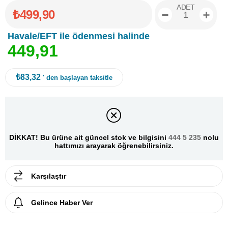
ADET
₺499,90
Havale/EFT ile ödenmesi halinde
4
4
9
,
9
1
₺83,32
' den başlayan taksitle
DİKKAT! Bu ürüne ait güncel stok ve bilgisini
444 5 235
nolu
hattımızı arayarak öğrenebilirsiniz.
Karşılaştır
Gelince Haber Ver