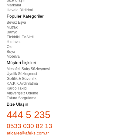
Bize Ulaşın
Markalar
Havale Bildirimi
Popüler Kategoriler
Beyaz Eşya
Mutfak
Banyo
Elektrikli Ev Aleti
Hırdavat
Oto
Boya
Mobilya
Müşteri İlişkileri
Mesafeli Satış Sözleşmesi
Üyelik Sözleşmesi
Gizlilik & Güvenlik
K.V.K.K Aydınlatma
Kargo Takibi
Alışverişsiz Ödeme
Fatura Sorgulama
Bize Ulaşın
444 5 235
0533 030 82 13
eticaret@afeks.com.tr