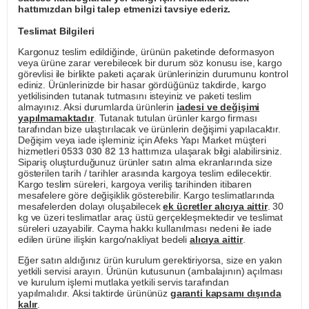
hattımızdan bilgi talep etmenizi tavsiye ederiz.
Teslimat Bilgileri
Kargonuz teslim edildiğinde, ürünün paketinde deformasyon
veya ürüne zarar verebilecek bir durum söz konusu ise, kargo
görevlisi ile birlikte paketi açarak ürünlerinizin durumunu kontrol
ediniz. Ürünlerinizde bir hasar gördüğünüz takdirde, kargo
yetkilisinden tutanak tutmasını isteyiniz ve paketi teslim
almayınız. Aksi durumlarda ürünlerin
iadesi ve değişimi
yapılmamaktadır
. Tutanak tutulan ürünler kargo firması
tarafından bize ulaştırılacak ve ürünlerin değişimi yapılacaktır.
Değişim veya iade işleminiz için Afeks Yapı Market müşteri
hizmetleri
0533 030 82 13
hattımıza ulaşarak bilgi alabilirsiniz.
Sipariş oluşturduğunuz ürünler satın alma ekranlarında size
gösterilen tarih / tarihler arasında kargoya teslim edilecektir.
Kargo teslim süreleri, kargoya veriliş tarihinden itibaren
mesafelere göre değişiklik gösterebilir. Kargo teslimatlarında
mesafelerden dolayı oluşabilecek
ek ücretler alıcıya aittir
. 30
kg ve üzeri teslimatlar araç üstü gerçekleşmektedir ve teslimat
süreleri uzayabilir. Cayma hakkı kullanılması nedeni ile iade
edilen ürüne ilişkin kargo/nakliyat bedeli
alıcıya aittir
.
Eğer satın aldığınız ürün kurulum gerektiriyorsa, size en yakın
yetkili servisi arayın. Ürünün kutusunun (ambalajının) açılması
ve kurulum işlemi mutlaka yetkili servis tarafından
yapılmalıdır. Aksi taktirde ürününüz
garanti kapsamı dışında
kalır
.