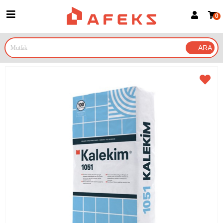
0
Üye Girişi
Üye Ol
Google İle Bağlan