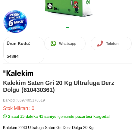
Ürün Kodu:
Whatsapp
Telefon
54864
Kalekim Saten Gri 20 Kg Ultrafuga Derz
Dolgu (610430361)
Barkod
:
8697405176519
Stok Miktarı
:
0
2 saat 35 dakika 41 saniye
içerisinde
pazartesi kargoda!
Kalekim 2280 Ultrafuga Saten Gri Derz Dolgu 20 Kg