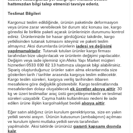
hattımızdan bilgi talep etmenizi tavsiye ederiz.
Teslimat Bilgileri
Kargonuz teslim edildiğinde, ürünün paketinde deformasyon
veya ürüne zarar verebilecek bir durum söz konusu ise, kargo
görevlisi ile birlikte paketi açarak ürünlerinizin durumunu kontrol
ediniz. Ürünlerinizde bir hasar gördüğünüz takdirde, kargo
yetkilisinden tutanak tutmasını isteyiniz ve paketi teslim
almayınız. Aksi durumlarda ürünlerin
iadesi ve değişimi
yapılmamaktadır
. Tutanak tutulan ürünler kargo firması
tarafından bize ulaştırılacak ve ürünlerin değişimi yapılacaktır.
Değişim veya iade işleminiz için Afeks Yapı Market müşteri
hizmetleri
0533 030 82 13
hattımıza ulaşarak bilgi alabilirsiniz.
Sipariş oluşturduğunuz ürünler satın alma ekranlarında size
gösterilen tarih / tarihler arasında kargoya teslim edilecektir.
Kargo teslim süreleri, kargoya veriliş tarihinden itibaren
mesafelere göre değişiklik gösterebilir. Kargo teslimatlarında
mesafelerden dolayı oluşabilecek
ek ücretler alıcıya aittir
. 30
kg ve üzeri teslimatlar araç üstü gerçekleşmektedir ve teslimat
süreleri uzayabilir. Cayma hakkı kullanılması nedeni ile iade
edilen ürüne ilişkin kargo/nakliyat bedeli
alıcıya aittir
.
Eğer satın aldığınız ürün kurulum gerektiriyorsa, size en yakın
yetkili servisi arayın. Ürünün kutusunun (ambalajının) açılması
ve kurulum işlemi mutlaka yetkili servis tarafından
yapılmalıdır. Aksi taktirde ürününüz
garanti kapsamı dışında
kalır
.