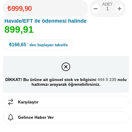
ADET
₺999,90
Havale/EFT ile ödenmesi halinde
8
9
9
,
9
1
₺166,65
' den başlayan taksitle
DİKKAT! Bu ürüne ait güncel stok ve bilgisini
444 5 235
nolu
hattımızı arayarak öğrenebilirsiniz.
Karşılaştır
Gelince Haber Ver