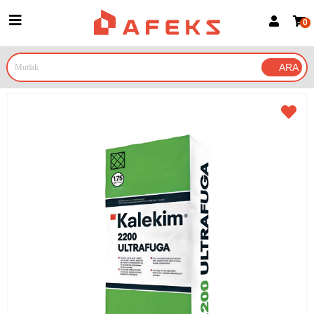
0
Üye Girişi
Üye Ol
Google İle Bağlan