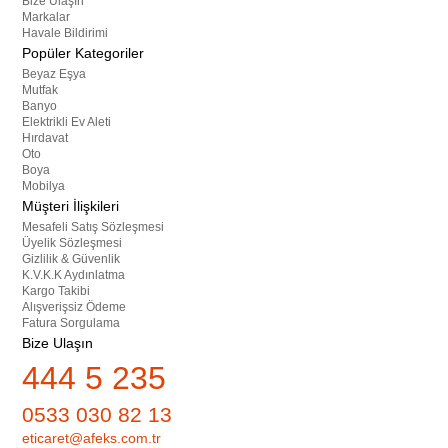
Bize Ulaşın
Markalar
Havale Bildirimi
Popüler Kategoriler
Beyaz Eşya
Mutfak
Banyo
Elektrikli Ev Aleti
Hırdavat
Oto
Boya
Mobilya
Müşteri İlişkileri
Mesafeli Satış Sözleşmesi
Üyelik Sözleşmesi
Gizlilik & Güvenlik
K.V.K.K Aydınlatma
Kargo Takibi
Alışverişsiz Ödeme
Fatura Sorgulama
Bize Ulaşın
444 5 235
0533 030 82 13
eticaret@afeks.com.tr