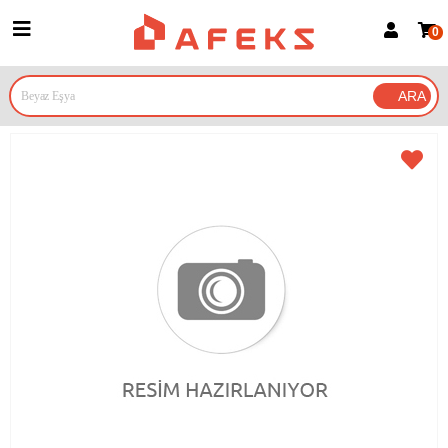
0
Üye Girişi
Üye Ol
Google İle Bağlan