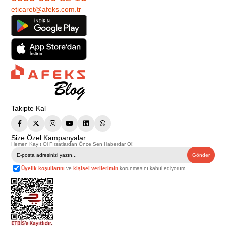
eticaret@afeks.com.tr
Takipte Kal
Size Özel Kampanyalar
Hemen Kayıt Ol Fırsatlardan Önce Sen Haberdar Ol!
Gönder
Üyelik koşullarını
ve
kişisel verilerimin
korunmasını kabul ediyorum.