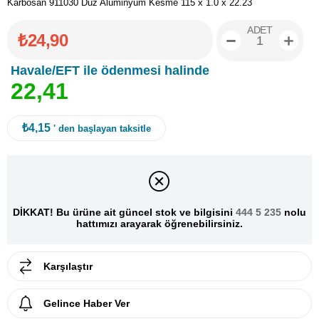
Karbosan 911030 Düz Alüminyum Kesme 115 x 1.0 x 22.23
ADET
₺24,90
Havale/EFT ile ödenmesi halinde
2
2
,
4
1
₺4,15
' den başlayan taksitle
DİKKAT! Bu ürüne ait güncel stok ve bilgisini
444 5 235
nolu
hattımızı arayarak öğrenebilirsiniz.
Karşılaştır
Gelince Haber Ver