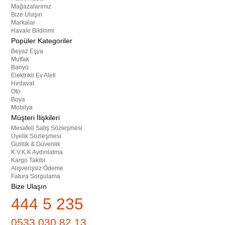
Mağazalarımız
Bize Ulaşın
Markalar
Havale Bildirimi
Popüler Kategoriler
Beyaz Eşya
Mutfak
Banyo
Elektrikli Ev Aleti
Hırdavat
Oto
Boya
Mobilya
Müşteri İlişkileri
Mesafeli Satış Sözleşmesi
Üyelik Sözleşmesi
Gizlilik & Güvenlik
K.V.K.K Aydınlatma
Kargo Takibi
Alışverişsiz Ödeme
Fatura Sorgulama
Bize Ulaşın
444 5 235
0533 030 82 13