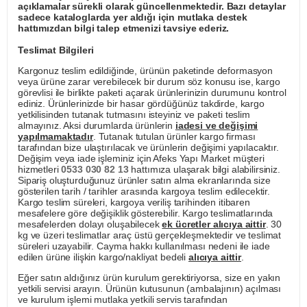
açıklamalar sürekli olarak güncellenmektedir. Bazı detaylar
sadece kataloglarda yer aldığı için mutlaka destek
hattımızdan bilgi talep etmenizi tavsiye ederiz.
Teslimat Bilgileri
Kargonuz teslim edildiğinde, ürünün paketinde deformasyon
veya ürüne zarar verebilecek bir durum söz konusu ise, kargo
görevlisi ile birlikte paketi açarak ürünlerinizin durumunu kontrol
ediniz. Ürünlerinizde bir hasar gördüğünüz takdirde, kargo
yetkilisinden tutanak tutmasını isteyiniz ve paketi teslim
almayınız. Aksi durumlarda ürünlerin
iadesi ve değişimi
yapılmamaktadır
. Tutanak tutulan ürünler kargo firması
tarafından bize ulaştırılacak ve ürünlerin değişimi yapılacaktır.
Değişim veya iade işleminiz için Afeks Yapı Market müşteri
hizmetleri
0533 030 82 13
hattımıza ulaşarak bilgi alabilirsiniz.
Sipariş oluşturduğunuz ürünler satın alma ekranlarında size
gösterilen tarih / tarihler arasında kargoya teslim edilecektir.
Kargo teslim süreleri, kargoya veriliş tarihinden itibaren
mesafelere göre değişiklik gösterebilir. Kargo teslimatlarında
mesafelerden dolayı oluşabilecek
ek ücretler alıcıya aittir
. 30
kg ve üzeri teslimatlar araç üstü gerçekleşmektedir ve teslimat
süreleri uzayabilir. Cayma hakkı kullanılması nedeni ile iade
edilen ürüne ilişkin kargo/nakliyat bedeli
alıcıya aittir
.
Eğer satın aldığınız ürün kurulum gerektiriyorsa, size en yakın
yetkili servisi arayın. Ürünün kutusunun (ambalajının) açılması
ve kurulum işlemi mutlaka yetkili servis tarafından