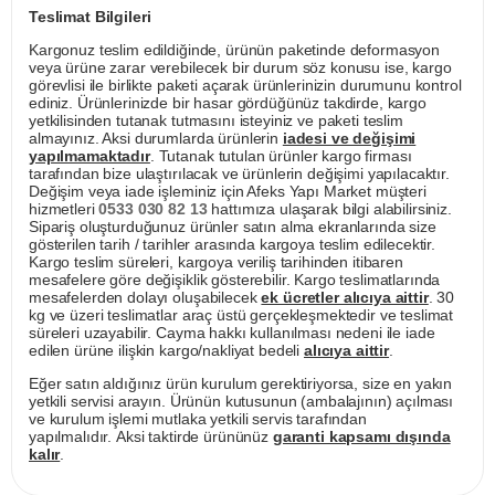
Teslimat Bilgileri
Kargonuz teslim edildiğinde, ürünün paketinde deformasyon
veya ürüne zarar verebilecek bir durum söz konusu ise, kargo
görevlisi ile birlikte paketi açarak ürünlerinizin durumunu kontrol
ediniz. Ürünlerinizde bir hasar gördüğünüz takdirde, kargo
yetkilisinden tutanak tutmasını isteyiniz ve paketi teslim
almayınız. Aksi durumlarda ürünlerin
iadesi ve değişimi
yapılmamaktadır
. Tutanak tutulan ürünler kargo firması
tarafından bize ulaştırılacak ve ürünlerin değişimi yapılacaktır.
Değişim veya iade işleminiz için Afeks Yapı Market müşteri
hizmetleri
0533 030 82 13
hattımıza ulaşarak bilgi alabilirsiniz.
Sipariş oluşturduğunuz ürünler satın alma ekranlarında size
gösterilen tarih / tarihler arasında kargoya teslim edilecektir.
Kargo teslim süreleri, kargoya veriliş tarihinden itibaren
mesafelere göre değişiklik gösterebilir. Kargo teslimatlarında
mesafelerden dolayı oluşabilecek
ek ücretler alıcıya aittir
. 30
kg ve üzeri teslimatlar araç üstü gerçekleşmektedir ve teslimat
süreleri uzayabilir. Cayma hakkı kullanılması nedeni ile iade
edilen ürüne ilişkin kargo/nakliyat bedeli
alıcıya aittir
.
Eğer satın aldığınız ürün kurulum gerektiriyorsa, size en yakın
yetkili servisi arayın. Ürünün kutusunun (ambalajının) açılması
ve kurulum işlemi mutlaka yetkili servis tarafından
yapılmalıdır. Aksi taktirde ürününüz
garanti kapsamı dışında
kalır
.