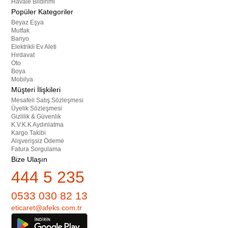
Havale Bildirimi
Popüler Kategoriler
Beyaz Eşya
Mutfak
Banyo
Elektrikli Ev Aleti
Hırdavat
Oto
Boya
Mobilya
Müşteri İlişkileri
Mesafeli Satış Sözleşmesi
Üyelik Sözleşmesi
Gizlilik & Güvenlik
K.V.K.K Aydınlatma
Kargo Takibi
Alışverişsiz Ödeme
Fatura Sorgulama
Bize Ulaşın
444 5 235
0533 030 82 13
eticaret@afeks.com.tr