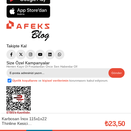
Takipte Kal
Size Özel Kampanyalar
Hemen Kayıt Ol Fırsatlardan Önce Sen Haberdar Ol!
Gönder
Üyelik koşullarını
ve
kişisel verilerimin
korunmasını kabul ediyorum.
Karbosan İnox 115x1x22
Telif Hakkı © 2026
Afeks Yapı Market
. Tüm hakları saklıdır.
₺23,50
Thinline Kesici
Bu web sitesindeki tüm ürünler ticari amaçlıdır. Web sitemizde yer alan
(KARBOSAN.910380)
görsel ve yazılı içerikler firmamıza ait olup, firmamızın yazılı izni alınmadan