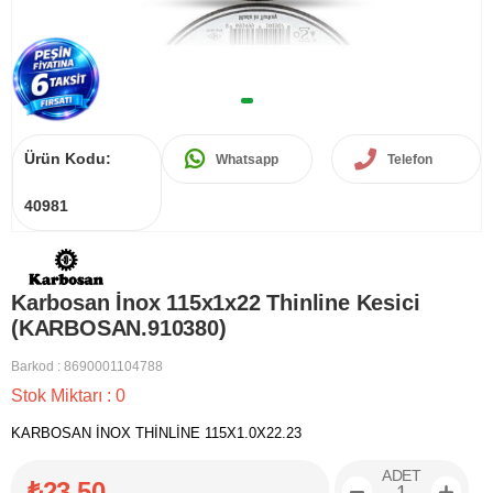
Ürün Kodu:
Whatsapp
Telefon
40981
Karbosan İnox 115x1x22 Thinline Kesici
(KARBOSAN.910380)
Barkod
:
8690001104788
Stok Miktarı
:
0
KARBOSAN İNOX THİNLİNE 115X1.0X22.23
ADET
₺23,50