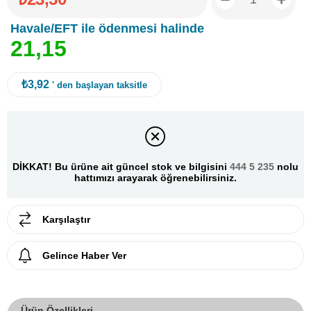
Havale/EFT ile ödenmesi halinde
2
1
,
1
5
₺3,92
' den başlayan taksitle
DİKKAT! Bu ürüne ait güncel stok ve bilgisini
444 5 235
nolu
hattımızı arayarak öğrenebilirsiniz.
Karşılaştır
Gelince Haber Ver
Ürün Özellikleri