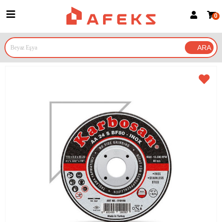
0
Üye Girişi
Üye Ol
Google İle Bağlan