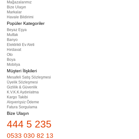
Mağazalarımız
Bize Ulaşın
Markalar
Havale Bildirimi
Popüler Kategoriler
Beyaz Eşya
Mutfak
Banyo
Elektrikli Ev Aleti
Hırdavat
Oto
Boya
Mobilya
Müşteri İlişkileri
Mesafeli Satış Sözleşmesi
Üyelik Sözleşmesi
Gizlilik & Güvenlik
K.V.K.K Aydınlatma
Kargo Takibi
Alışverişsiz Ödeme
Fatura Sorgulama
Bize Ulaşın
444 5 235
0533 030 82 13