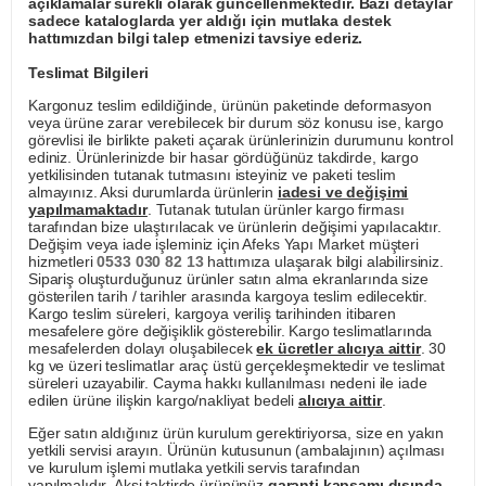
açıklamalar sürekli olarak güncellenmektedir. Bazı detaylar
sadece kataloglarda yer aldığı için mutlaka destek
hattımızdan bilgi talep etmenizi tavsiye ederiz.
Teslimat Bilgileri
Kargonuz teslim edildiğinde, ürünün paketinde deformasyon
veya ürüne zarar verebilecek bir durum söz konusu ise, kargo
görevlisi ile birlikte paketi açarak ürünlerinizin durumunu kontrol
ediniz. Ürünlerinizde bir hasar gördüğünüz takdirde, kargo
yetkilisinden tutanak tutmasını isteyiniz ve paketi teslim
almayınız. Aksi durumlarda ürünlerin
iadesi ve değişimi
yapılmamaktadır
. Tutanak tutulan ürünler kargo firması
tarafından bize ulaştırılacak ve ürünlerin değişimi yapılacaktır.
Değişim veya iade işleminiz için Afeks Yapı Market müşteri
hizmetleri
0533 030 82 13
hattımıza ulaşarak bilgi alabilirsiniz.
Sipariş oluşturduğunuz ürünler satın alma ekranlarında size
gösterilen tarih / tarihler arasında kargoya teslim edilecektir.
Kargo teslim süreleri, kargoya veriliş tarihinden itibaren
mesafelere göre değişiklik gösterebilir. Kargo teslimatlarında
mesafelerden dolayı oluşabilecek
ek ücretler alıcıya aittir
. 30
kg ve üzeri teslimatlar araç üstü gerçekleşmektedir ve teslimat
süreleri uzayabilir. Cayma hakkı kullanılması nedeni ile iade
edilen ürüne ilişkin kargo/nakliyat bedeli
alıcıya aittir
.
Eğer satın aldığınız ürün kurulum gerektiriyorsa, size en yakın
yetkili servisi arayın. Ürünün kutusunun (ambalajının) açılması
ve kurulum işlemi mutlaka yetkili servis tarafından
yapılmalıdır. Aksi taktirde ürününüz
garanti kapsamı dışında