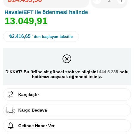
Havale/EFT ile ödenmesi halinde
1
3
.
0
4
9
,
9
1
₺2.416,65
' den başlayan taksitle
DİKKAT! Bu ürüne ait güncel stok ve bilgisini
444 5 235
nolu
hattımızı arayarak öğrenebilirsiniz.
Karşılaştır
Kargo Bedava
Gelince Haber Ver