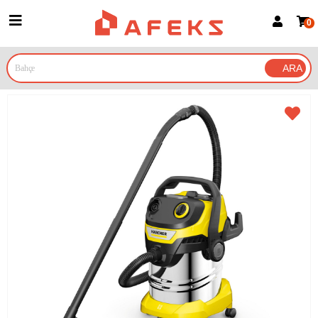
0
Üye Girişi
Üye Ol
Google İle Bağlan