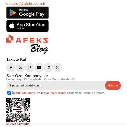
eticaret@afeks.com.tr
Takipte Kal
Size Özel Kampanyalar
Hemen Kayıt Ol Fırsatlardan Önce Sen Haberdar Ol!
Gönder
Üyelik koşullarını
ve
kişisel verilerimin
korunmasını kabul ediyorum.