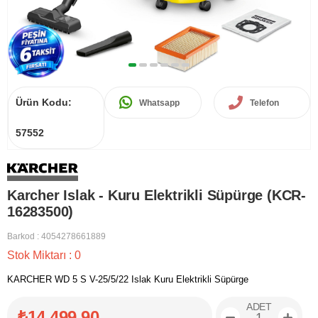
Ürün Kodu:
Whatsapp
Telefon
57552
Karcher Islak - Kuru Elektrikli Süpürge (KCR-
16283500)
Barkod
:
4054278661889
Stok Miktarı
:
0
KARCHER WD 5 S V-25/5/22 Islak Kuru Elektrikli Süpürge
ADET
₺14.499,90