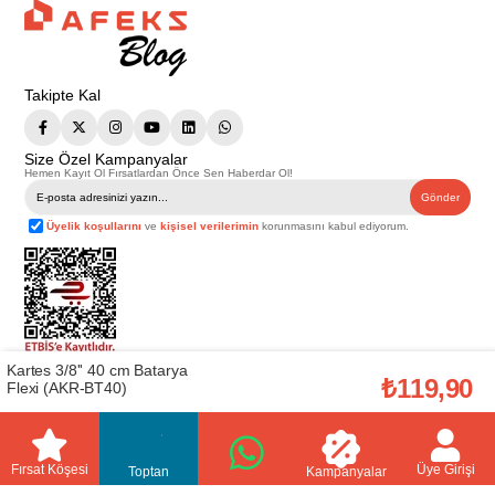
Takipte Kal
Size Özel Kampanyalar
Hemen Kayıt Ol Fırsatlardan Önce Sen Haberdar Ol!
Gönder
Üyelik koşullarını
ve
kişisel verilerimin
korunmasını kabul ediyorum.
Kartes 3/8'' 40 cm Batarya
Telif Hakkı © 2026
Afeks Yapı Market
. Tüm hakları saklıdır.
₺119,90
Flexi (AKR-BT40)
Bu web sitesindeki tüm ürünler ticari amaçlıdır. Web sitemizde yer alan
görsel ve yazılı içerikler firmamıza ait olup, firmamızın yazılı izni alınmadan
hiçbir yazılı/görsel içerik, logo, kopyalanamaz, kaynak gösterilemez ve
başka yerlerde kullanılamaz. İçeriklerin izin alınmadan kopyalanması ve
kullanılması 5846 sayılı Fikir ve Sanat Eserleri Yasasına göre suçtur.
Fırsat Köşesi
Üye Girişi
Toptan
Kampanyalar