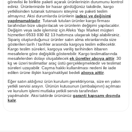
görevlisi ile birlikte paketi açarak ürünlerinizin durumunu kontrol
ediniz. Ürünlerinizde bir hasar gördüğünüz takdirde, kargo
yetkilisinden tutanak tutmasını isteyiniz ve paketi teslim
almayınız. Aksi durumlarda ürünlerin
iadesi ve değişimi
yapılmamaktadır
. Tutanak tutulan ürünler kargo firması
tarafından bize ulaştırılacak ve ürünlerin değişimi yapılacaktır.
Değişim veya iade işleminiz için Afeks Yapı Market müşteri
hizmetleri
0533 030 82 13
hattımıza ulaşarak bilgi alabilirsiniz.
Sipariş oluşturduğunuz ürünler satın alma ekranlarında size
gösterilen tarih / tarihler arasında kargoya teslim edilecektir.
Kargo teslim süreleri, kargoya veriliş tarihinden itibaren
mesafelere göre değişiklik gösterebilir. Kargo teslimatlarında
mesafelerden dolayı oluşabilecek
ek ücretler alıcıya aittir
. 30
kg ve üzeri teslimatlar araç üstü gerçekleşmektedir ve teslimat
süreleri uzayabilir. Cayma hakkı kullanılması nedeni ile iade
edilen ürüne ilişkin kargo/nakliyat bedeli
alıcıya aittir
.
Eğer satın aldığınız ürün kurulum gerektiriyorsa, size en yakın
yetkili servisi arayın. Ürünün kutusunun (ambalajının) açılması
ve kurulum işlemi mutlaka yetkili servis tarafından
yapılmalıdır. Aksi taktirde ürününüz
garanti kapsamı dışında
kalır
.