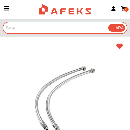
0
Üye Girişi
Üye Ol
Google İle Bağlan