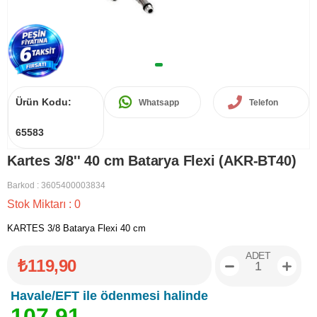
Ürün Kodu:
Whatsapp
Telefon
65583
Kartes 3/8'' 40 cm Batarya Flexi (AKR-BT40)
Barkod
:
3605400003834
Stok Miktarı
:
0
KARTES 3/8 Batarya Flexi 40 cm
ADET
₺119,90
Havale/EFT ile ödenmesi halinde
1
0
7
,
9
1