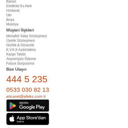
Banyo
Elektrikli Ev Aleti
Hırdavat
Oto
Boya
Mobilya
Müşteri İlişkileri
Mesafeli Satış Sözleşmesi
Üyelik Sözleşmesi
Gizlilik & Güvenlik
K.V.K.K Aydınlatma
Kargo Takibi
Alışverişsiz Ödeme
Fatura Sorgulama
Bize Ulaşın
444 5 235
0533 030 82 13
eticaret@afeks.com.tr