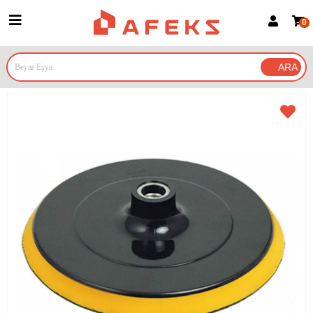
0
Üye Girişi
Üye Ol
Google İle Bağlan