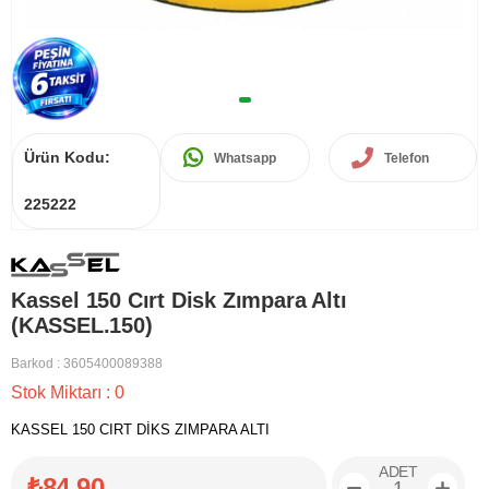
Ürün Kodu:
Whatsapp
Telefon
225222
Kassel 150 Cırt Disk Zımpara Altı
(KASSEL.150)
Barkod
:
3605400089388
Stok Miktarı
:
0
KASSEL 150 CIRT DİKS ZIMPARA ALTI
ADET
₺84,90