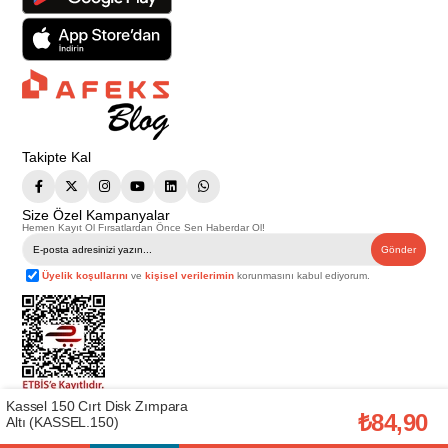
Takipte Kal
Size Özel Kampanyalar
Hemen Kayıt Ol Fırsatlardan Önce Sen Haberdar Ol!
Gönder
Üyelik koşullarını
ve
kişisel verilerimin
korunmasını kabul ediyorum.
Kassel 150 Cırt Disk Zımpara
Telif Hakkı © 2026
Afeks Yapı Market
. Tüm hakları saklıdır.
₺84,90
Altı (KASSEL.150)
Bu web sitesindeki tüm ürünler ticari amaçlıdır. Web sitemizde yer alan
görsel ve yazılı içerikler firmamıza ait olup, firmamızın yazılı izni alınmadan