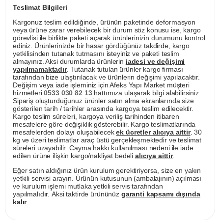
Teslimat Bilgileri
Kargonuz teslim edildiğinde, ürünün paketinde deformasyon
veya ürüne zarar verebilecek bir durum söz konusu ise, kargo
görevlisi ile birlikte paketi açarak ürünlerinizin durumunu kontrol
ediniz. Ürünlerinizde bir hasar gördüğünüz takdirde, kargo
yetkilisinden tutanak tutmasını isteyiniz ve paketi teslim
almayınız. Aksi durumlarda ürünlerin
iadesi ve değişimi
yapılmamaktadır
. Tutanak tutulan ürünler kargo firması
tarafından bize ulaştırılacak ve ürünlerin değişimi yapılacaktır.
Değişim veya iade işleminiz için Afeks Yapı Market müşteri
hizmetleri
0533 030 82 13
hattımıza ulaşarak bilgi alabilirsiniz.
Sipariş oluşturduğunuz ürünler satın alma ekranlarında size
gösterilen tarih / tarihler arasında kargoya teslim edilecektir.
Kargo teslim süreleri, kargoya veriliş tarihinden itibaren
mesafelere göre değişiklik gösterebilir. Kargo teslimatlarında
mesafelerden dolayı oluşabilecek
ek ücretler alıcıya aittir
. 30
kg ve üzeri teslimatlar araç üstü gerçekleşmektedir ve teslimat
süreleri uzayabilir. Cayma hakkı kullanılması nedeni ile iade
edilen ürüne ilişkin kargo/nakliyat bedeli
alıcıya aittir
.
Eğer satın aldığınız ürün kurulum gerektiriyorsa, size en yakın
yetkili servisi arayın. Ürünün kutusunun (ambalajının) açılması
ve kurulum işlemi mutlaka yetkili servis tarafından
yapılmalıdır. Aksi taktirde ürününüz
garanti kapsamı dışında
kalır
.