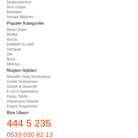
Mağazalarımız
Bize Ulaşın
Markalar
Havale Bildirimi
Popüler Kategoriler
Beyaz Eşya
Mutfak
Banyo
Elektrikli Ev Aleti
Hırdavat
Oto
Boya
Mobilya
Müşteri İlişkileri
Mesafeli Satış Sözleşmesi
Üyelik Sözleşmesi
Gizlilik & Güvenlik
K.V.K.K Aydınlatma
Kargo Takibi
Alışverişsiz Ödeme
Fatura Sorgulama
Bize Ulaşın
444 5 235
0533 030 82 13