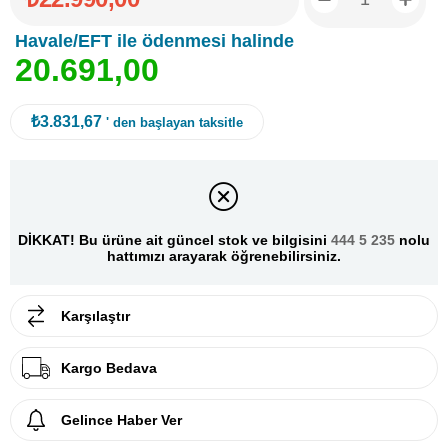
Havale/EFT ile ödenmesi halinde
2
0
.
6
9
1
,
0
0
₺3.831,67
' den başlayan taksitle
DİKKAT! Bu ürüne ait güncel stok ve bilgisini
444 5 235
nolu
hattımızı arayarak öğrenebilirsiniz.
Karşılaştır
Kargo Bedava
Gelince Haber Ver