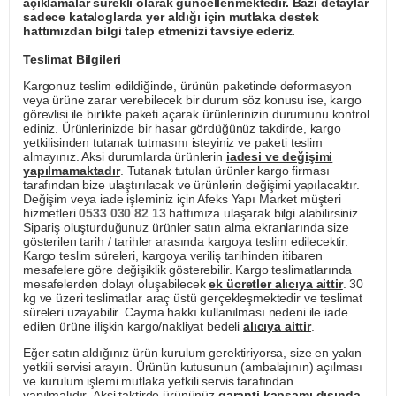
açıklamalar sürekli olarak güncellenmektedir. Bazı detaylar
sadece kataloglarda yer aldığı için mutlaka destek
hattımızdan bilgi talep etmenizi tavsiye ederiz.
Teslimat Bilgileri
Kargonuz teslim edildiğinde, ürünün paketinde deformasyon
veya ürüne zarar verebilecek bir durum söz konusu ise, kargo
görevlisi ile birlikte paketi açarak ürünlerinizin durumunu kontrol
ediniz. Ürünlerinizde bir hasar gördüğünüz takdirde, kargo
yetkilisinden tutanak tutmasını isteyiniz ve paketi teslim
almayınız. Aksi durumlarda ürünlerin
iadesi ve değişimi
yapılmamaktadır
. Tutanak tutulan ürünler kargo firması
tarafından bize ulaştırılacak ve ürünlerin değişimi yapılacaktır.
Değişim veya iade işleminiz için Afeks Yapı Market müşteri
hizmetleri
0533 030 82 13
hattımıza ulaşarak bilgi alabilirsiniz.
Sipariş oluşturduğunuz ürünler satın alma ekranlarında size
gösterilen tarih / tarihler arasında kargoya teslim edilecektir.
Kargo teslim süreleri, kargoya veriliş tarihinden itibaren
mesafelere göre değişiklik gösterebilir. Kargo teslimatlarında
mesafelerden dolayı oluşabilecek
ek ücretler alıcıya aittir
. 30
kg ve üzeri teslimatlar araç üstü gerçekleşmektedir ve teslimat
süreleri uzayabilir. Cayma hakkı kullanılması nedeni ile iade
edilen ürüne ilişkin kargo/nakliyat bedeli
alıcıya aittir
.
Eğer satın aldığınız ürün kurulum gerektiriyorsa, size en yakın
yetkili servisi arayın. Ürünün kutusunun (ambalajının) açılması
ve kurulum işlemi mutlaka yetkili servis tarafından
yapılmalıdır. Aksi taktirde ürününüz
garanti kapsamı dışında