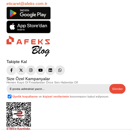
eticaret@afeks.com.tr
Takipte Kal
Size Özel Kampanyalar
Hemen Kayıt Ol Fırsatlardan Önce Sen Haberdar Ol!
Gönder
Üyelik koşullarını
ve
kişisel verilerimin
korunmasını kabul ediyorum.