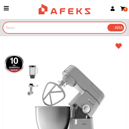
0
Üye Girişi
Üye Ol
Google İle Bağlan