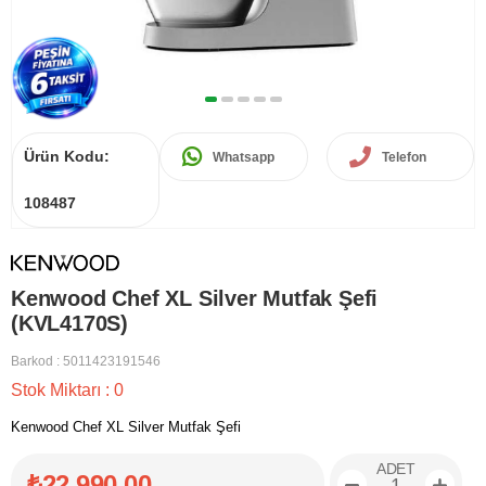
Ürün Kodu:
Whatsapp
Telefon
108487
Kenwood Chef XL Silver Mutfak Şefi
(KVL4170S)
Barkod
:
5011423191546
Stok Miktarı
:
0
Kenwood Chef XL Silver Mutfak Şefi
ADET
₺22.990,00